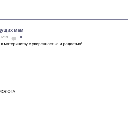
дущих мам
 16:19
0
 к материнству с уверенностью и радостью!
РИОЛОГА