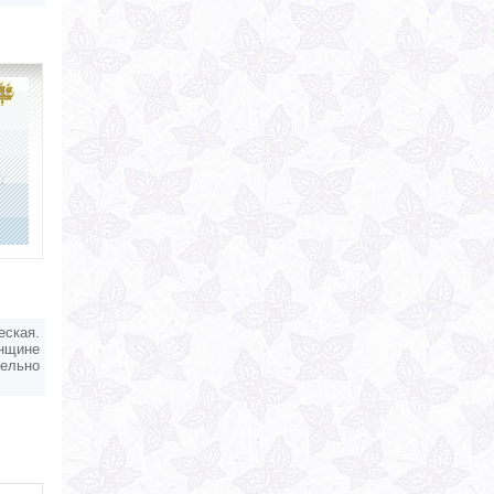
еская.
енщине
ельно