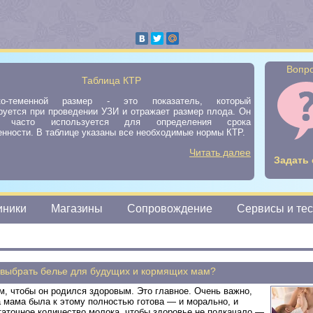
Вопро
Таблица КТР
ко-теменной размер - это показатель, который
руется при проведении УЗИ и отражает размер плода. Он
ь часто используется для определения срока
нности. В таблице указаны все необходимые нормы КТР.
Читать далее
Задать 
иники
Магазины
Сопровождение
Сервисы и те
 выбрать белье для будущих и кормящих мам?
, чтобы он родился здоровым. Это главное. Очень важно,
а мама была к этому полностью готова — и морально, и
аточное количество молока, чтобы здоровье не подкачало —