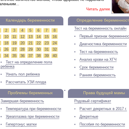
аленьким...
Читать далее
Календарь беременности
Определение беременнос
Тест на беременность онлайн
2
3
4
5
6
7
8
Первый признак беременно
10
11
12
13
14
15
16
7
18
19
20
21
22
23
24
Диагностика беременности
5
26
27
28
29
30
31
32
Тест на беременность
3
34
35
36
37
38
39
40
Анализ крови на ХГЧ
Тест на определение пола
ребенка
Срок беременности
Узнать пол ребенка
Ранняя беременость
Рассчитать УЗИ плода
Проблемы беременных
Права будущей мамы
Замершая беременность
Родовый сертификат
Температура при беременности
Расчет декретных в 2017 г.
Уреаплазма при беременности
Декретные
Гипертонус матки
Пособия по беременности