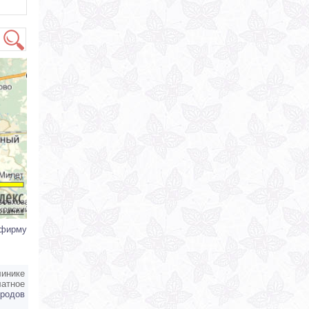
 фирму
линике
атное
 родов