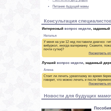
Питание будущей мамы
Консультация специалистов
Интересный
вопрос недели
, заданный
Наталья
У меня на узи 12 нед поставили диагноз: ги
вибуркол, иногда валерианку. Скажите, пож
почти сутки)?
Посмотреть от
Лучший
вопрос недели
, заданный дер
Алена
Стоит ли лечить уреаплазму во время бере
говорит, что можно лечить и после беремен
Посмотреть от
Новости для будущих мамо
Пособия