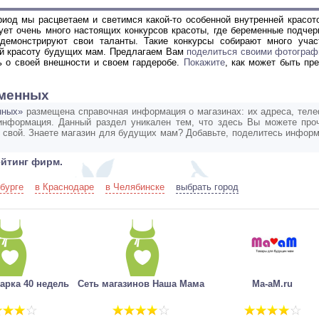
иод мы расцветаем и светимся какой-то особенной внутренней красото
ует очень много настоящих конкурсов красоты, где беременные подчер
демонстрируют свои таланты. Такие конкурсы собирают много учас
ой красоту будущих мам. Предлагаем Вам
поделиться своими фотогра
ть о своей внешности и своем гардеробе.
Покажите
, как может быть пр
еменных
нных»
размещена справочная информация о магазинах: их адреса, тел
 информация. Данный раздел уникален тем, что здесь Вы можете про
ь свой. Знаете магазин для будущих мам? Добавьте, поделитесь инфор
ейтинг фирм.
бурге
в Краснодаре
в Челябинске
выбрать город
арка 40 недель
Сеть магазинов Наша Мама
Ma-aM.ru