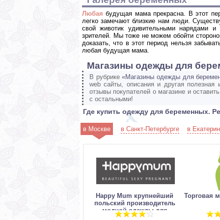
Любая
будущая мама прекрасна. В этот пер
легко замечают близкие нам люди. Существ
свой животик удивительными нарядами и 
зрителей. Мы тоже не можем обойти сторон
доказать, что в этот период нельзя забыва
любая будущая мама.
Магазины одежды для бер
В рубрике
«Магазины одежды для береме
web сайты, описания и другая полезная
отзывы покупателей о магазине и оставит
с остальными!
Где купить одежду для беременных. Р
в Москве
в Санкт-Петербурге
в Екатерин
Happy Mum крупнейший
Торговая м
польский производитель
модной одежды для
беременных