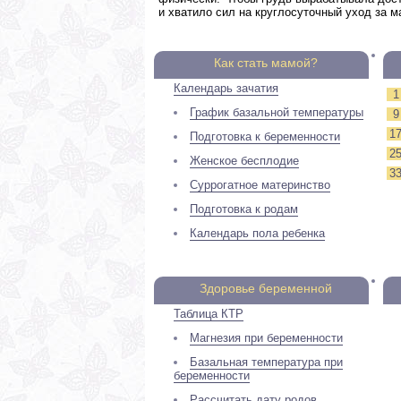
и хватило сил на круглосуточный уход за м
Как стать мамой?
Календарь зачатия
1
График базальной температуры
9
1
Подготовка к беременности
2
Женское бесплодие
3
Суррогатное материнство
Подготовка к родам
Календарь пола ребенка
Здоровье беременной
Таблица КТР
Магнезия при беременности
Базальная температура при
беременности
Рассчитать дату родов