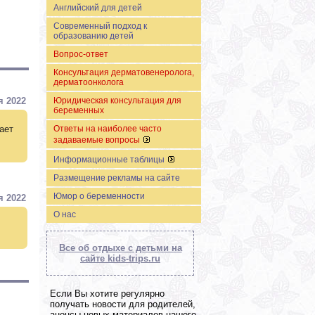
Английский для детей
Современный подход к
образованию детей
Вопрос-ответ
Консультация дерматовенеролога,
дерматоонколога
я 2022
Юридическая консультация для
беременных
ает
Ответы на наиболее часто
задаваемые вопросы
Информационные таблицы
Размещение рекламы на сайте
Юмор о беременности
я 2022
О нас
Все об отдыхе с детьми на
сайте kids-trips.ru
Если Вы хотите регулярно
получать новости для родителей,
анонсы новых материалов нашего