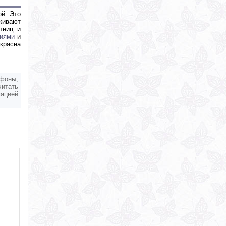
й. Это
кивают
тниц и
фиями
и
екрасна
ефоны,
читать
мацией