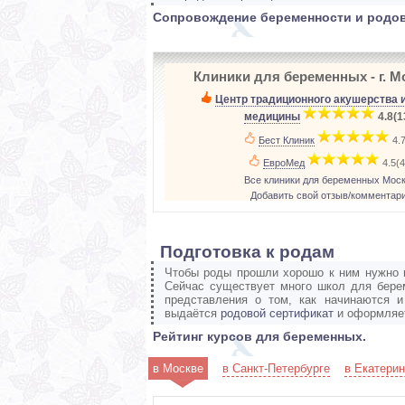
Сопровождение беременности и родов
Клиники для беременных - г. 
Центр традиционного акушерства 
медицины
­
4.8(1
Бест Клиник
­
4.7
ЕвроМед
­
4.5(4
Все клиники для беременных Мос
Добавить свой отзыв/комментар
Подготовка к родам
Чтобы роды прошли хорошо к ним нужно го
Сейчас существует много школ для бере
представления о том, как начинаются 
выдаётся
родовой сертификат
и оформляе
Рейтинг курсов для беременных.
в Москве
в Санкт-Петербурге
в Екатерин