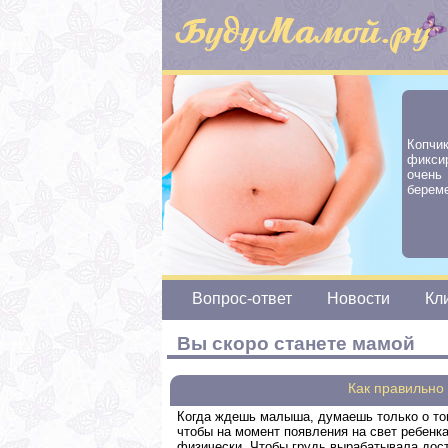
Копчи
фикси
очен
береме
Вопрос-ответ
Новости
Кл
Вы скоро станете мамой
Как правильно
Когда ждешь малыша, думаешь только о том
чтобы на момент появления на свет ребенк
физически. Чтобы грудь вырабатывала дост