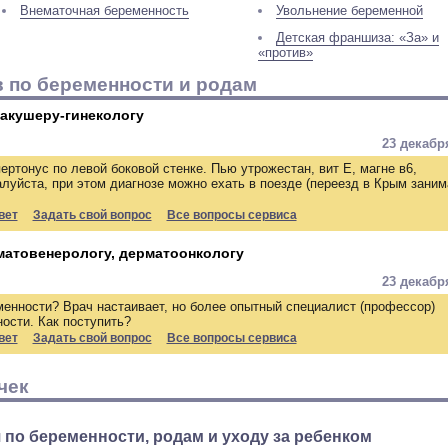
Внематочная беременность
Увольнение беременной
Детская франшиза: «За» и
«против»
 по беременности и родам
 акушеру-гинекологу
23 декабр
пертонус по левой боковой стенке. Пью утрожестан, вит Е, магне в6,
алуйста, при этом диагнозе можно ехать в поезде (переезд в Крым заним
вет
Задать свой вопрос
Все вопросы сервиса
матовенерологу, дерматоонкологу
23 декабр
менности? Врач настаивает, но более опытный специалист (профессор)
ности. Как поступить?
вет
Задать свой вопрос
Все вопросы сервиса
чек
 по беременности, родам и уходу за ребенком