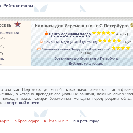
. Рейтинг фирм.
Москвы
Клиники для беременных - г. С.Петербурга
и семейной
Центр медицины плода
­
4.7(12)
34)
Семейный медицинский центр ГиД
­
4.6(24)
(9)
Семейная клиника "Роддом на Фурштатской"
­
4.5(10)
7)
Все клиники для беременных Петербурга
квы
Добавить организацию
ий
товиться. Подготовка должна быть как психологическая, так и физич
менных, в которых проводят специальные занятия, дающие список ж
и проходят роды. Каждой беременной женщине перед родами обязат
тся
декретный отпуск
.
бурге
в Краснодаре
в Челябинске
выбрать город