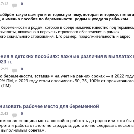
 17:12
0
азбёрём такую важную и интересную тему, которая интересует многи
, а именно пособия по беременности, родам и уходу за ребенком.
 беременности и родам, которое в среде мамочек известно под термино
выплаты, включено в перечень страхового обеспечения в рамках
ого социального страхования. Его размер, продолжительность и адрес
.
ния в детских пособиях: важные различия в выплатах 
23 гг.
 12:25
0
о беременности, вставшим на учет на ранних сроках — в 2022 году
0% ПМ, в 2023 году стали оплачивать 50, 75, 100% от прожиточного
 (ПМ).
анизовать рабочее место для беременной
 12:43
0
еменная женщина могла спокойно работать до родов или хотя бы 
крета и работа от этого не страдала, достаточно следовать нескол
 выполнимым советам.