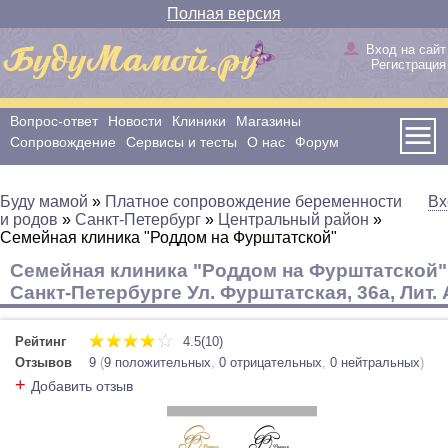
Полная версия
Вход на сайт
Регистрация
Вопрос-ответ
Новости
Клиники
Магазины
Сопровождение
Сервисы и тесты
О нас
Форум
Буду мамой
»
Платное сопровождение беременности
Вх
и родов
»
Санкт-Петербург
»
Центральный район
»
Семейная клиника "Роддом на Фурштатской"
Семейная клиника "Роддом на Фурштатской"
Санкт-Петербурге Ул. Фурштатская, 36а, Лит. 
Рейтинг
4.5(10)
Отзывов
9
(
9 положительных
,
0 отрицательных
,
0 нейтральных
)
+
Добавить отзыв