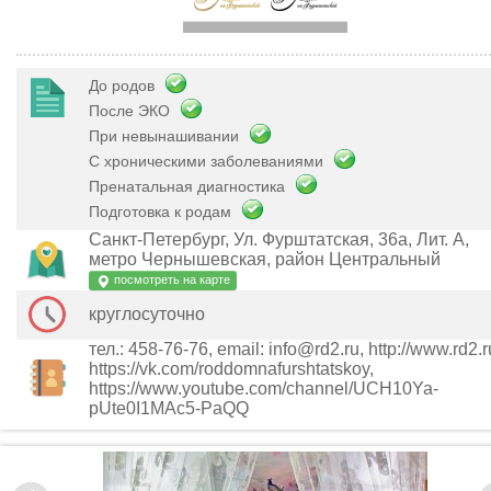
До родов
После ЭКО
При невынашивании
С хроническими заболеваниями
Пренатальная диагностика
Подготовка к родам
Санкт-Петербург, Ул. Фурштатская, 36а, Лит. А,
метро Чернышевская, район Центральный
посмотреть на карте
круглосуточно
тел.: 458-76-76, email: info@rd2.ru, http://www.rd2.r
https://vk.com/roddomnafurshtatskoy,
https://www.youtube.com/channel/UCH10Ya-
pUte0I1MAc5-PaQQ