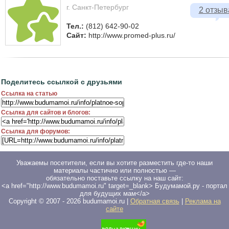
г. Санкт-Петербург
2 отзыв
Тел.:
(812) 642-90-02
Сайт:
http://www.promed-plus.ru/
Поделитесь ссылкой с друзьями
Ссылка на статью
Ссылка для сайтов и блогов:
Ссылка для форумов:
Уважаемы посетители, если вы хотите разместить где-то наши
материалы частично или полностью —
обязательно поставьте ссылку на наш сайт:
<a href="http://www.budumamoi.ru" target=_blank> Будумамой.ру - портал
для будущих мам</a>
Copyright © 2007 -
2026
budumamoi.ru |
Обратная связь
|
Реклама на
сайте