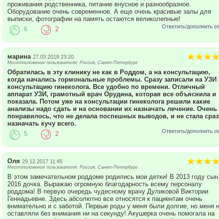
проживания родственника, питание внусное и разнообразное.
Оборудование очень современное. А еще очень красивые залы для
выписки, фотографии на память остаются великолепные!
Ответить/дополнить о
6
2
марина
27.03.2018 23:20
Местоположение пользователя: Россия, Санкт-Петербург
Обратилась в эту клинику не как в Роддом, а на консультацию,
когда начались гормональные проблемы. Сразу записали на УЗИ 
консультацию гинеколога. Все удобно по времени. Отличный
аппарат УЗИ, грамотный врач Орудина, которая все объяснила и
показала. Потом уже на консультации гинеколога решили какие
анализы надо сдать и на основании их назначать лечение. Очень
понравилось, что не делала поспешных выводов, и не стала сраз
назначать кучу всего.
Ответить/дополнить о
5
2
Оля
29.12.2017 11:45
Местоположение пользователя: Россия, Санкт-Петербург
В этом замечательном роддоме родились мои детки! В 2013 году сын,
2016 дочка. Выражаю огромную благодарность всему персоналу
роддома! В первую очередь чудесному врачу Дуликовой Виктории
Геннадьевне. Здесь абсолютно все относятся к пациентам очень
внимательно и с заботой. Первые роды у меня были долгие, но меня 
оставляли без внимания ни на секунду! Акушерка очень помогала на