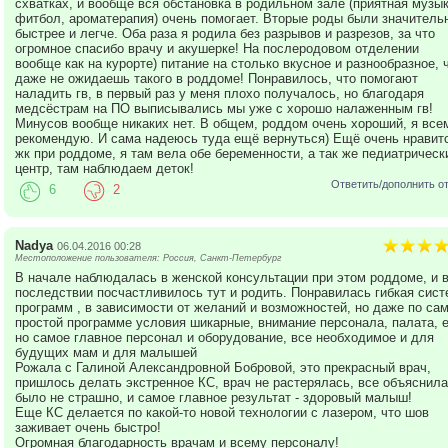
схватках, и вообще вся обстановка в родильном зале (приятная музык
фитбол, ароматерапия) очень помогает. Вторые роды были значитель
быстрее и легче. Оба раза я родила без разрывов и разрезов, за что
огромное спасибо врачу и акушерке! На послеродовом отделении
вообще как на курорте) питание на столько вкусное и разнообразное, 
даже не ожидаешь такого в роддоме! Понравилось, что помогают
наладить гв, в первый раз у меня плохо получалось, но благодаря
медсёстрам на ПО выписывались мы уже с хорошо налаженным гв!
Минусов вообще никаких нет. В общем, роддом очень хороший, я все
рекомендую. И сама надеюсь туда ещё вернуться) Ещё очень нравит
жк при роддоме, я там вела обе беременности, а так же педиатрическ
центр, там наблюдаем деток!
Ответить/дополнить о
6
2
Nadya
06.04.2016 00:28
Местоположение пользователя: Россия, Санкт-Петербург
В начале наблюдалась в женской консультации при этом роддоме, и 
последствии посчастливилось тут и родить. Понравилась гибкая сист
программ , в зависимости от желаний и возможностей, но даже по са
простой программе условия шикарные, внимание персонала, палата, е
но самое главное персонал и оборудование, все необходимое и для
будущих мам и для малышей
Рожала с Галиной Александровной Бобровой, это прекрасный врач,
пришлось делать экстренное КС, врач не растерялась, все объяснила
было не страшно, и самое главное результат - здоровый малыш!
Еще КС делается по какой-то новой технологии с лазером, что шов
заживает очень быстро!
Огромная благодарность врачам и всему персоналу!