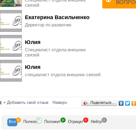
ВОПРО
связей
Екатерина Васильченко
Директор по развитию
Юлия
Специалист отдела внешних
связей
Юлия
специалист отдела внешних связей
Отзывы
+
Добавить свой отзыв
Наверх
Поделиться…
9
9
0
0
Все
Полезн
Положит
Отрицат
Нейтр