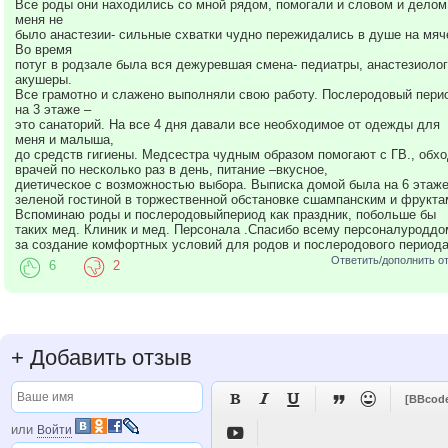
Все роды они находились со мной рядом, помогали и словом и делом
меня не
было анастезии- сильные схватки чудно пережидались в душе на мяч
Во время
потуг в родзале была вся дежуревшая смена- педиатры, анастезиолог
акушеры.
Все грамотно и слажено выполняли свою работу. Послеродовый пери
на 3 этаже –
это санаторий. На все 4 дня давали все необходимое от одежды для
меня и малыша,
до средств гигиены. Медсестра чудным образом помогают с ГВ., обх
врачей по несколько раз в день, питание –вкусное,
диетическое с возможностью выбора. Выписка домой была на 6 этаже
зеленой гостиной в торжественной обстановке сшампанским и фрукта
Вспоминаю роды и послеродовыйпериод как праздник, побольше бы
таких мед. Клиник и мед. Персонала .Спасибо всему персоналуроддо
за создание комфортных условий для родов и послеродового периода
Ответить/дополнить о
6
2
+
Добавить отзыв





[BBcod
или
Войти
