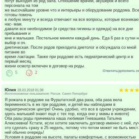
потуг выходил из род зала. Отношение врачей, акушерок и всего
персонала на том
же высочайшем уровне что и интерьеры и оборудование роддома. Вс
готовы помочь
в любую минуту и всегда отвечают на все вопросы, которые возникаю
нас- мам.
давали все необходимое (и средства гигиены и одежда) на все дни
пребывания и
мне и малышке. Постельное меняли каждый день. Еда 6 раз в сутки н
выбор и оч.
диетическая. После родов приходила диетолог и обсуждала со мной
питание во
время лактации. Также при роддоме есть педиатрический центр и в
первый месяц
жизни осмотр включен в договор на роды.
Ответить/дополнить о
5
2
Юлия
28.03.2018 01:38
Местоположение пользователя: Россия, Санкт-Петербург
Я рожала в роддоме на Фурштатской два раза, оба раза вела
беременность в жк при роддоме, и детей мы наблюдаем в
педиатрическом центре! Очень удобно, что все в одном учреждении,
здесь малышей знают еще с тех пор, когда они у мамы в животе)
Оба разы роды принимала наша любимая Гневашева Татьяна
Алексеевна! Кстати, если хотите заключить договор именно с ней, лу
это сделать сразу в 25 недель, потому что потом может не быть мест.
ней обычно очередь!
Условия в роддоме на высоте, палаты комфортные, с возможностью