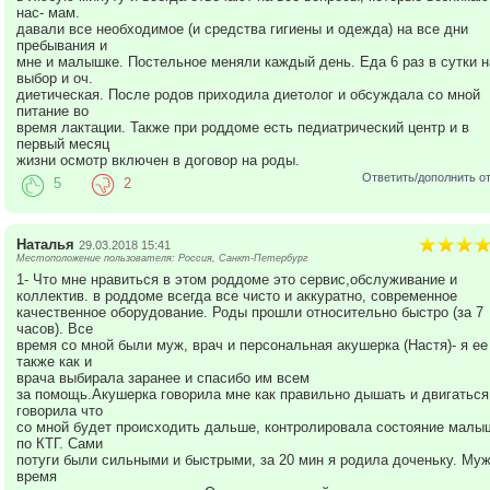
нас- мам.
давали все необходимое (и средства гигиены и одежда) на все дни
пребывания и
мне и малышке. Постельное меняли каждый день. Еда 6 раз в сутки н
выбор и оч.
диетическая. После родов приходила диетолог и обсуждала со мной
питание во
время лактации. Также при роддоме есть педиатрический центр и в
первый месяц
жизни осмотр включен в договор на роды.
Ответить/дополнить о
5
2
Наталья
29.03.2018 15:41
Местоположение пользователя: Россия, Санкт-Петербург
1- Что мне нравиться в этом роддоме это сервис,обслуживание и
коллектив. в роддоме всегда все чисто и аккуратно, современное
качественное оборудование. Роды прошли относительно быстро (за 7
часов). Все
время со мной были муж, врач и персональная акушерка (Настя)- я ее
также как и
врача выбирала заранее и спасибо им всем
за помощь.Акушерка говорила мне как правильно дышать и двигаться
говорила что
со мной будет происходить дальше, контролировала состояние малы
по КТГ. Сами
потуги были сильными и быстрыми, за 20 мин я родила доченьку. Муж
время