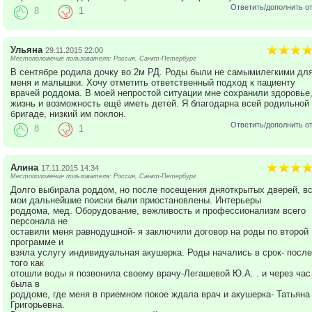
Ответить/дополнить о
8
1
Ульяна
29.11.2015 22:00
Местоположение пользователя: Россия, Санкт-Петербург
В сентябре родила дочку во 2м РД. Роды были не самымилегкими дл
меня и малышки. Хочу отметить ответственный подход к пациенту
врачей роддома. В моей непростой ситуации мне сохранили здоровье
жизнь и возможность ещё иметь детей. Я благодарна всей родильной
бригаде, низкий им поклон.
Ответить/дополнить о
8
1
Алина
17.11.2015 14:34
Местоположение пользователя: Россия, Санкт-Петербург
Долго выбирала роддом, но после посещения дняоткрытых дверей, в
мои дальнейшие поиски были приостановлены. Интерьеры
роддома, мед. Оборудование, вежливость и профессионализм всего
персонала не
оставили меня равнодушной- я заключили договор на роды по второй
программе и
взяла услугу индивидуальная акушерка. Роды начались в срок- после
того как
отошли воды я позвонила своему врачу-Легашевой Ю.А. . и через час
была в
роддоме, где меня в приемном покое ждала врач и акушерка- Татьяна
Григорьевна.