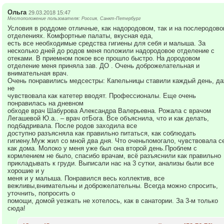
Ольга
29.03.2018 15:47
Местоположение пользователя: Россия, Санкт-Петербург
Условия в роддоме отличные, как надородовом, так и на послеродово
отделениях. Комфортные палаты, вкусная еда,
есть все необходимые средства гигиены для себя и малыша. За
несколько дней до родов меня положили надородовое отделение с
отеками. В приемном покое все прошло быстро. На дородовом
отделение меня приняла зав. ДО . Очень доброжелательная и
внимательная врач.
Очень понравились медсестры: Капельницы ставили каждый день, д
не
чувствовала как катетер вводят. Профессионалы. Еще очень
понравилась на дневном
обходе врач Шабурова Александра Валерьевна. Рожала с врачом
Легашевой Ю.а.. – врач отБога. Все объяснила, что и как делать,
подбадривала. После родов заходила все
доступно разъясняла как правильно питаться, как соблюдать
гигиену.Муж жил со мной два дня. Что оченьпомогало, чувствовала с
как дома. Молоко у меня уже был она второй день.Проблем с
кормлением не было, спасибо врачам, всё разъяснили как правильно
прикладывать к груди. Выписали нас на 3 сутки, анализы были все
хорошие и у
меня и у малыша. Понравился весь коллектив, все
вежливы,внимательны и доброжелательны. Всегда можно спросить,
уточнить, попросить о
помощи, домой уезжать не хотелось, как в санатории. За 3-м только
сюда!