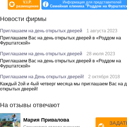
V.I.P.
Информация для представителей
гинекологии, проведении УЗИ взрослым и детям, вакцинаци
размещение
Семейная клиника "Роддом на Фурштатс
комплексных обследованиях женщин и мужчин на приёмах
врачей не только амбулаторно, но и на дому. Работает каж
Новости фирмы
день без выходных.
Сайт: www.rd2.ru
Приглашаем на день открытых дверей
1 августа 2023
Приглашаем Вас на день открытых дверей в «Роддом на
Е-mail: info@rd2.ru
Фурштатской»
Тел: (812) 458-76-76
Фурштатская ул., д.36а, Лит. А.
Приглашаем на день открытых дверей
28 июля 2023
Приглашаем Вас на день открытых дверей в «Роддом на
Фурштатской»
Приглашаем на День открытых дверей!
2 октября 2018
Каждый 2ой и 4ый четверг месяца мы приглашаем Вас на 
открытых дверей!
На отзывы отвечают
Мария Привалова
ЗАДАТ
Специалист отдела внешних