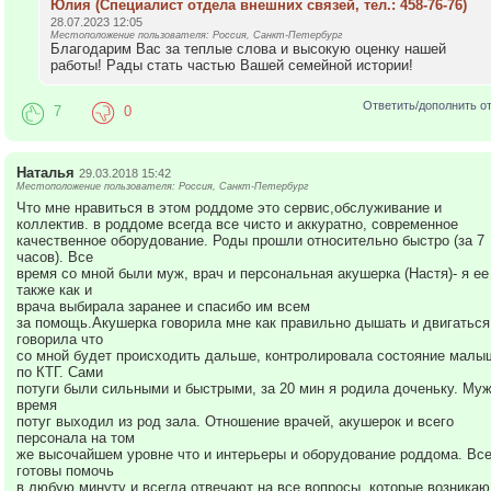
Юлия (Специалист отдела внешних связей, тел.: 458-76-76)
28.07.2023 12:05
Местоположение пользователя: Россия, Санкт-Петербург
Благодарим Вас за теплые слова и высокую оценку нашей
работы! Рады стать частью Вашей семейной истории!
Ответить/дополнить о
7
0
Наталья
29.03.2018 15:42
Местоположение пользователя: Россия, Санкт-Петербург
Что мне нравиться в этом роддоме это сервис,обслуживание и
коллектив. в роддоме всегда все чисто и аккуратно, современное
качественное оборудование. Роды прошли относительно быстро (за 7
часов). Все
время со мной были муж, врач и персональная акушерка (Настя)- я ее
также как и
врача выбирала заранее и спасибо им всем
за помощь.Акушерка говорила мне как правильно дышать и двигаться
говорила что
со мной будет происходить дальше, контролировала состояние малы
по КТГ. Сами
потуги были сильными и быстрыми, за 20 мин я родила доченьку. Муж
время
потуг выходил из род зала. Отношение врачей, акушерок и всего
персонала на том
же высочайшем уровне что и интерьеры и оборудование роддома. Вс
готовы помочь
в любую минуту и всегда отвечают на все вопросы, которые возникаю