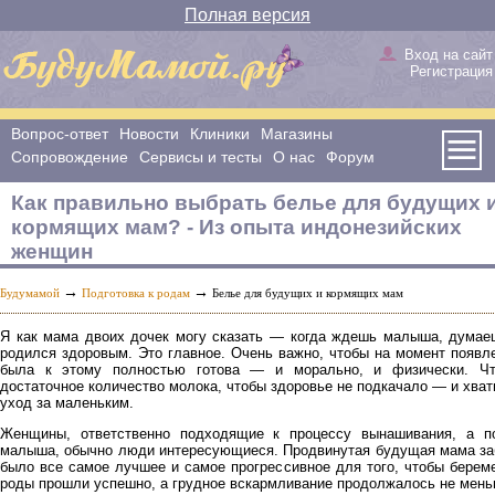
Полная версия
Вход на сайт
Регистрация
Вопрос-ответ
Новости
Клиники
Магазины
Сопровождение
Сервисы и тесты
О нас
Форум
Как правильно выбрать белье для будущих 
кормящих мам? - Из опыта индонезийских
женщин
→
→
Будумамой
Подготовка к родам
Белье для будущих и кормящих мам
Я как мама двоих дочек могу сказать — когда ждешь малыша, думаеш
родился здоровым. Это главное. Очень важно, чтобы на момент появл
была к этому полностью готова — и морально, и физически. Чт
достаточное количество молока, чтобы здоровье не подкачало — и хват
уход за маленьким.
Женщины, ответственно подходящие к процессу вынашивания, а 
малыша, обычно люди интересующиеся. Продвинутая будущая мама забо
было все самое лучшее и самое прогрессивное для того, чтобы берем
роды прошли успешно, а грудное вскармливание продолжалось не мень