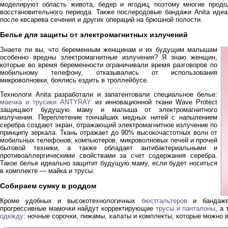
моделируют область живота, бедер и ягодиц, поэтому многие прод
восстановительного периода. Также послеродовые бандажи Anita иде
после кесарева сечения и других операций на брюшной полости.
Белье для защиты от электромагнитных излучений
Знаете ли вы, что беременным женщинам и их будущим малышам
особенно вредны электромагнитные излучения? Я знаю женщин,
которые во время беременности ограничивали время разговоров по
мобильному телефону, отказывались от использования
микроволновки, боялись ездить в троллейбусе.
Технологи Anita разработали и запатентовали специальное белье:
маечка и трусики ANTYRAY
из инновационной ткани Wave Protect
защищают будущую маму и малыша от электромагнитного
излучения. Переплетение тончайших медных нитей с напылением
серебра создают экран, отражающий электромагнитное излучение по
принципу зеркала. Ткань отражает до 90% высокочастотных волн от
мобильных телефонов, компьютеров, микроволновых печей и прочей
бытовой техники, а также обладает антибактериальными и
противоаллергическими свойствами за счет содержания серебра.
Такое белье идеально защитит будущую маму, если будет носиться
в комплекте — майка и трусы.
Собираем сумку в роддом
Кроме удобных и высокотехнологичных
бюстгальтеров
и бандажей
прогрессивные мамочки найдут корректирующие
трусы и панталоны
, а
одежду
: ночные сорочки, пижамы, халаты и комплекты, которые можно в