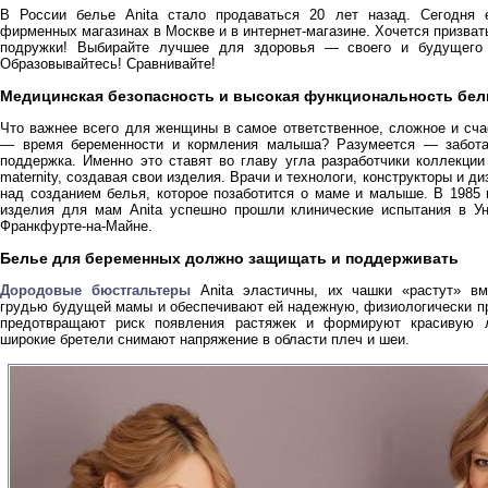
В России белье Anita стало продаваться 20 лет назад. Сегодня 
фирменных магазинах в Москве и в интернет-магазине. Хочется призват
подружки! Выбирайте лучшее для здоровья — своего и будущего
Образовывайтесь! Сравнивайте!
Медицинская безопасность и высокая функциональность бел
Что важнее всего для женщины в самое ответственное, сложное и сча
— время беременности и кормления малыша? Разумеется — забота,
поддержка. Именно это ставят во главу угла разработчики коллекции
maternity, создавая свои изделия. Врачи и технологи, конструкторы и ди
над созданием белья, которое позаботится о маме и малыше. В 1985 
изделия для мам Anita успешно прошли клинические испытания в Ун
Франкфурте-на-Майне.
Белье для беременных должно защищать и поддерживать
Дородовые бюстгальтеры
Anita эластичны, их чашки «растут» в
грудью будущей мамы и обеспечивают ей надежную, физиологически п
предотвращают риск появления растяжек и формируют красивую 
широкие бретели снимают напряжение в области плеч и шеи.