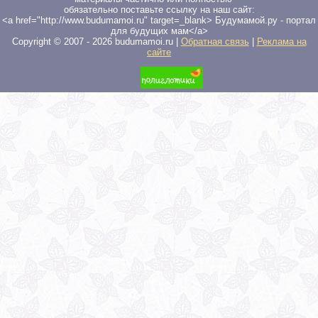
обязательно поставьте ссылку на наш сайт:
<a href="http://www.budumamoi.ru" target=_blank> Будумамой.ру - портал
для будущих мам</a>
Copyright © 2007 -
2026
budumamoi.ru |
Обратная связь
|
Реклама на
сайте