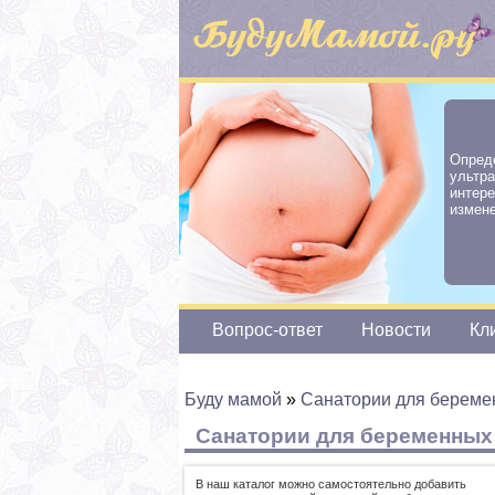
Опре
ультр
интер
измене
Вопрос-ответ
Новости
Кл
Буду мамой
»
Санатории для береме
Санатории для беременных 
В наш каталог можно самостоятельно добавить