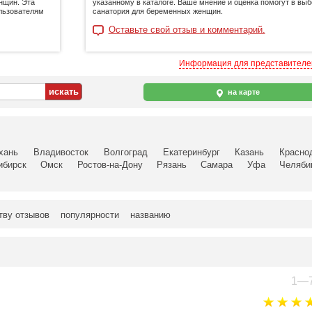
нщин. Эта
указанному в каталоге. Ваше мнение и оценка помогут в выб
льзователям
санатория для беременных женщин.
Оставьте свой отзыв и комментарий.
Информация для представител
на карте
хань
Владивосток
Волгоград
Екатеринбург
Казань
Красно
ибирск
Омск
Ростов-на-Дону
Рязань
Самара
Уфа
Челяби
тву отзывов
популярности
названию
1—7