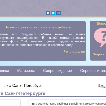
Вопро
На каком сроке можно узнать пол ребенка
делить пол будущего ребенка можно во время
азвукового обследования. В нашей статье собраны
есные фото УЗИ, которые демонстрируют основные
ния внешних половых признаков в развитии плода.
Читать далее
Задать 
иники
Магазины
Сопровождение
Сервисы и те
нных
»
Санкт-Петербург
Вхо
в Санкт-Петербурге
Вы можете оставить свой отзыв и рейтинг к любому санатор