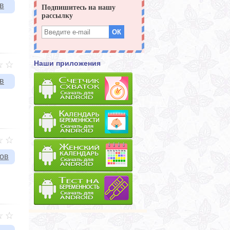
в
Наши приложения
в
вов