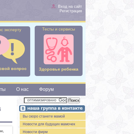
Вход на сайт
Регистрация
Тесты и сервисы
с эксперту
свой вопрос
Здоровье ребенка
сты
О нас
Форум
д
Вы скоро станете мамой
Новости для будущих мамочек
ию,
Новости фирм