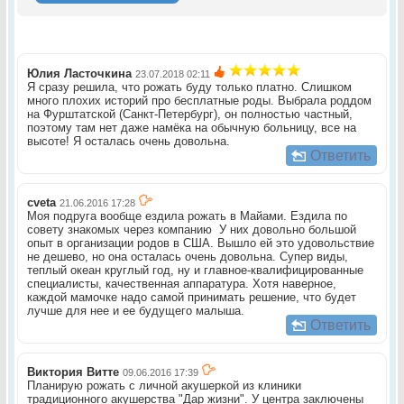
Юлия Ласточкина
23.07.2018 02:11
Я сразу решила, что рожать буду только платно. Слишком
много плохих историй про бесплатные роды. Выбрала роддом
на Фурштатской (Санкт-Петербург), он полностью частный,
поэтому там нет даже намёка на обычную больницу, все на
высоте! Я осталась очень довольна.
Ответить
cveta
21.06.2016 17:28
Моя подруга вообще ездила рожать в Майами. Ездила по
совету знакомых через компанию У них довольно большой
опыт в организации родов в США. Вышло ей это удовольствие
не дешево, но она осталась очень довольна. Супер виды,
теплый океан круглый год, ну и главное-квалифицированные
специалисты, качественная аппаратура. Хотя наверное,
каждой мамочке надо самой принимать решение, что будет
лучше для нее и ее будущего малыша.
Ответить
Виктория Витте
09.06.2016 17:39
Планирую рожать с личной акушеркой из клиники
традиционного акушерства "Дар жизни". У центра заключены