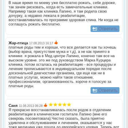
В наше время по моему уже бесплатно рожать, себе дороже,
так зачем рисковать, когда есть замечательные клиники.
Например такая как клиника Лапино, я там родила свою
дочурку, а недавно лежала в реабилитации,
восстанавливалась по программе здоровая спина. Ни когда не
соглашусь рожать бесплатно.
Ответить
Жар-птица
17.08.2013 16:17
платные роды тем и хороши, что все делается как ты хочешь
(выбор врача, присутствие мужа и т.д), а не как принято в
клинике. я рожала в Мед.центре Лапино, конечно там все на
высоком уровне. это же под руководством Марка Курцера
клиника. потом осталась на реабилитацию - все процедуры и
лечение прописываются в индивидуальном порядке после
доскональной диагностики организма, где еще как ни в
платных услугах, можно найти такое отношение,
профессионализм, организованность. короче я голосую за
платные роды.
Ответить
Саня
11.08.2013 06:28
Я прекрасно восстанавливалась после родов в отделении
реабилитации в клиническом госпитале Лапино (мне его
свекровь посоветовала).Честно сказать, была приятно
удивлена и обслуживанием и лечением, оказывается у нас
тоже медицина уже дошла до европейского уровня. Теперь вот