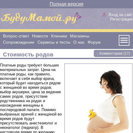
Полная версия
Вход на сайт
Регистрация
Вопрос-ответ
Новости
Клиники
Магазины
Сопровождение
Сервисы и тесты
О нас
Форум
Стоимость родов
↓ Комментарии (17)
Платные роды требуют больших
материальных затрат. Цена на
платные роды, как правило,
включает в себя выбор врача,
который будет находиться рядом
с женщиной во время родов,
выбор акушерки, цена за ведение
самих родов, присутствие
родственника на родах и
нахождение женщины в
послеродовой палате. Помимо
выбранных врачей с женщиной во
время родов будут
присутствовать анестезиолог и
неонатолог (педиатр). В
настоящее время по желанию