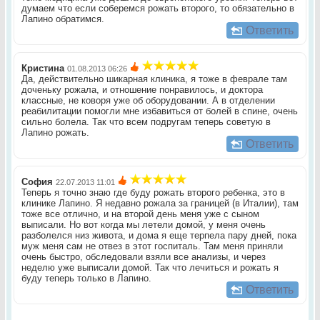
думаем что если соберемся рожать второго, то обязательно в
Лапино обратимся.
Ответить
Кристина
01.08.2013 06:26
Да, действительно шикарная клиника, я тоже в феврале там
доченьку рожала, и отношение понравилось, и доктора
классные, не коворя уже об оборудовании. А в отделении
реабилитации помогли мне избавиться от болей в спине, очень
сильно болела. Так что всем подругам теперь советую в
Лапино рожать.
Ответить
София
22.07.2013 11:01
Теперь я точно знаю где буду рожать второго ребенка, это в
клинике Лапино. Я недавно рожала за границей (в Италии), там
тоже все отлично, и на второй день меня уже с сыном
выписали. Но вот когда мы летели домой, у меня очень
разболелся низ живота, и дома я еще терпела пару дней, пока
муж меня сам не отвез в этот госпиталь. Там меня приняли
очень быстро, обследовали взяли все анализы, и через
неделю уже выписали домой. Так что лечиться и рожать я
буду теперь только в Лапино.
Ответить