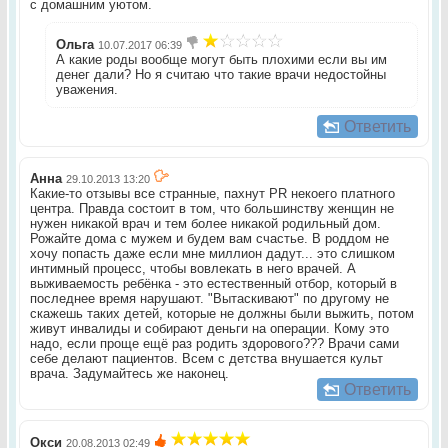
с домашним уютом.
Ольга
10.07.2017 06:39
А какие роды вообще могут быть плохими если вы им
денег дали? Но я считаю что такие врачи недостойны
уважения.
Ответить
Анна
29.10.2013 13:20
Какие-то отзывы все странные, пахнут PR некоего платного
центра. Правда состоит в том, что большинству женщин не
нужен никакой врач и тем более никакой родильный дом.
Рожайте дома с мужем и будем вам счастье. В роддом не
хочу попасть даже если мне миллион дадут... это слишком
интимный процесс, чтобы вовлекать в него врачей. А
выживаемость ребёнка - это естественный отбор, который в
последнее время нарушают. "Вытаскивают" по другому не
скажешь таких детей, которые не должны были выжить, потом
живут инвалиды и собирают деньги на операции. Кому это
надо, если проще ещё раз родить здорового??? Врачи сами
себе делают пациентов. Всем с детства внушается культ
врача. Задумайтесь же наконец.
Ответить
Окси
20.08.2013 02:49