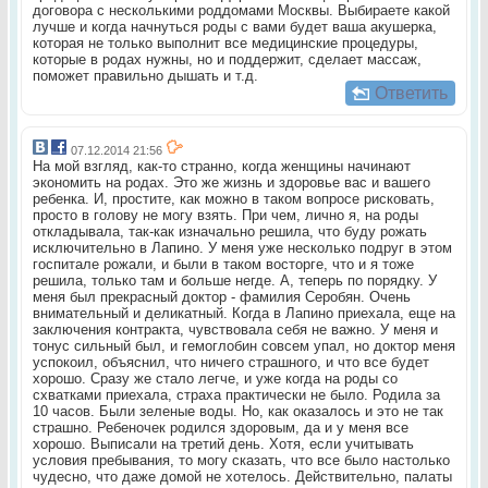
договора с несколькими роддомами Москвы. Выбираете какой
лучше и когда начнуться роды с вами будет ваша акушерка,
которая не только выполнит все медицинские процедуры,
которые в родах нужны, но и поддержит, сделает массаж,
поможет правильно дышать и т.д.
Ответить
07.12.2014 21:56
На мой взгляд, как-то странно, когда женщины начинают
экономить на родах. Это же жизнь и здоровье вас и вашего
ребенка. И, простите, как можно в таком вопросе рисковать,
просто в голову не могу взять. При чем, лично я, на роды
откладывала, так-как изначально решила, что буду рожать
исключительно в Лапино. У меня уже несколько подруг в этом
госпитале рожали, и были в таком восторге, что и я тоже
решила, только там и больше негде. А, теперь по порядку. У
меня был прекрасный доктор - фамилия Серобян. Очень
внимательный и деликатный. Когда в Лапино приехала, еще на
заключения контракта, чувствовала себя не важно. У меня и
тонус сильный был, и гемоглобин совсем упал, но доктор меня
успокоил, объяснил, что ничего страшного, и что все будет
хорошо. Сразу же стало легче, и уже когда на роды со
схватками приехала, страха практически не было. Родила за
10 часов. Были зеленые воды. Но, как оказалось и это не так
страшно. Ребеночек родился здоровым, да и у меня все
хорошо. Выписали на третий день. Хотя, если учитывать
условия пребывания, то могу сказать, что все было настолько
чудесно, что даже домой не хотелось. Действительно, палаты