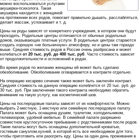
можно воспользоваться услугами
акушерки-психолога. Такая
акушерка находится с женщиной
на протяжении всех родов, помогает правильно дышать, расслабляться,
делает массаж, успокаивает и т. д.
Цены на роды зависят от конкретного учреждения, в котором они будут
проходить. Родильные центры отличаются от обычных родильных
домов, оказывающих платные услуги. В родильных центрах стараются
создать хорошую «не больничную» атмосферу, но и цены там гораздо
выше. Средняя стоимость родов в России очень разбросана и может
колебаться
от 20 тыс. руб. до 400 тыс. руб
. Часто стоимость зависит
от продолжительности и осложнений в родах.
Во время родов по желанию женщины ей может быть сделано
обезболивание. Обезболивание оговаривается в контракте отдельно.
На операцию кесарево сечение также может быть заключён контракт.
Средняя стоимость на данную операцию колеблется от 20 тыс. руб. до
30 тыс. руб. При заключении такого контракта необходимо обратить
внимание на такую услугу, как косметический шов.
Цены на послеродовые палаты зависят от их комфортности. Можно
выбрать 2-местную, 1-местную или семейную послеродовую палату.
Палата может быть оснащена душем, туалетом, холодильником,
телевизором, удобной мебелью. В семейной палате разрешено
совместное круглосуточное пребывание с родственниками после родов.
Такие палаты могут быть оснащены дополнительной кроватью,
гостевым санузлом,кухней, в которой есть все необходимое для того,
чтобы приготовить или разогреть еду. Цены за один день проживания в