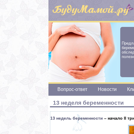
Предл
берем
обсле
полез
Вопрос-ответ
Новости
Кл
13 неделя беременности
13 недель беременности
– начало II т