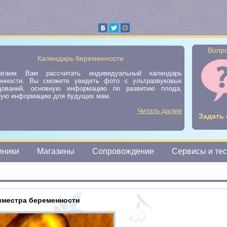
Вопро
Календарь беременности
агаем Вам рассчитать индивидуальный календарь
енности. Вы сможете увидеть фото с ультразвуковых
дований, основную информацию по развитию плода,
ную информацию для будущих мам.
Читать далее
Задать 
иники
Магазины
Сопровождение
Сервисы и те
риместра беременности