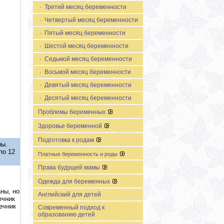
· Третий месяц беременности
· Четвертый месяц беременности
· Пятый месяц беременности
· Шестой месяц беременности
· Седьмой месяц беременности
· Восьмой месяц беременности
· Девятый месяц беременности
· Деcятый месяц беременности
Проблемы беременных
Здоровье беременной
Подготовка к родам
ны.
по 12
Платные беременность и роды
Права будущей мамы
Одежда для беременных
ны, но
Английский для детей
ечник
ечник
Современный подход к
образованию детей