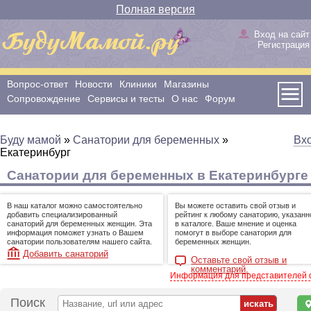
Полная версия
Вход на сайт
Регистрация
Вопрос-ответ
Новости
Клиники
Магазины
Сопровождение
Сервисы и тесты
О нас
Форум
Буду мамой
»
Санатории для беременных
»
Вх
Екатеринбург
Санатории для беременных в Екатеринбурге
В наш каталог можно самостоятельно
Вы можете оставить свой отзыв и
добавить специализированный
рейтинг к любому санаторию, указан
санаторий для беременных женщин. Эта
в каталоге. Ваше мнение и оценка
информация поможет узнать о Вашем
помогут в выборе санатория для
санатории пользователям нашего сайта.
беременных женщин.
Добавить санаторий
Оставьте свой отзыв и
комментарий.
Информация для представителей
Поиск