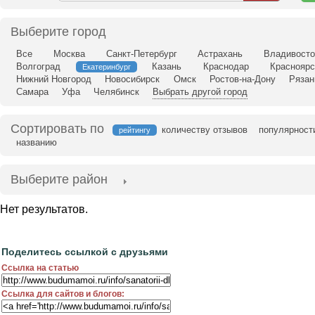
н
ка
Выберите город
Все
Москва
Санкт-Петербург
Астрахань
Владивосто
Волгоград
Казань
Краснодар
Красноярс
Екатеринбург
Нижний Новгород
Новосибирск
Омск
Ростов-на-Дону
Рязан
Самара
Уфа
Челябинск
Выбрать другой город
Сортировать по
количеству отзывов
популярност
рейтингу
названию
Выберите район
Нет результатов.
Поделитесь ссылкой с друзьями
Ссылка на статью
Ссылка для сайтов и блогов: