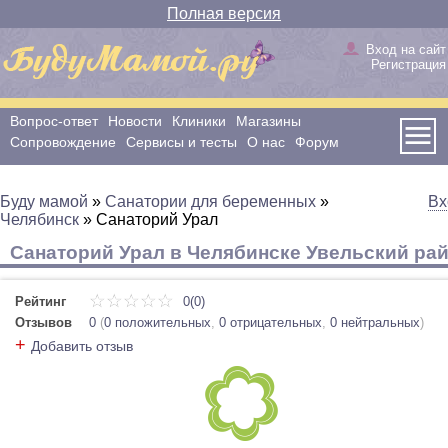
Полная версия
Вход на сайт
Регистрация
Вопрос-ответ
Новости
Клиники
Магазины
Сопровождение
Сервисы и тесты
О нас
Форум
Буду мамой
»
Санатории для беременных
»
Вх
Челябинск
»
Санаторий Урал
Санаторий Урал в Челябинске Увельский ра
Рейтинг
0(0)
Отзывов
0
(
0 положительных
,
0 отрицательных
,
0 нейтральных
)
+
Добавить отзыв