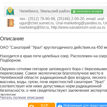
Челябинск, Увельский район
посмотреть на карте
тел.: (3512) 78-80-98, (35166) 2-00-20, email: ural-
ugur@chel.surnet.ru, Ural-marketing@yandex.ru, Ur
marketing@list.ru, http://www.sanatorium-ural.uu.ru
Описание
ОАО "Санаторий "Урал" круглогодичного действия,на 450 ме
Находится в краю пяти целебных озер. Расположен на озер
Подборном.
Окружен сотнями гектаров заповедного бора с березовыми
перелесками. Самое экологически благополучное место в
Челябинской области: радиационный фон воздуха, лесного
массива, воды, грязи, почв окрестностей санатория "Урал"
соответствует или ниже допустимых норм радиационной
безопасности, о чем свидетельствуют заключения эксперто
экологии.
Читать полное описание
V.I.P.
Информация для представит