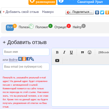
размещение
Санаторий Урал
Отзывы
+
Добавить свой отзыв
Наверх
Поделиться…
0
0
0
0
Все
Полезн
Положит
Отрицат
Нейтр
+
Добавить отзыв





[BBcod
или
Войти

Пожалуйста, указывайте реальный e-mail
адрес! На данный адрес будет отправлено
письмо с активационной ссылкой.
Комментарий появится на сайте только
после перехода по этой ссылке. Нам важно
знать, что вы реальный человек, а не спам-
бот. Кроме того на данный адрес вы будете
получать уведомления об ответах на Ваш
отзыв.