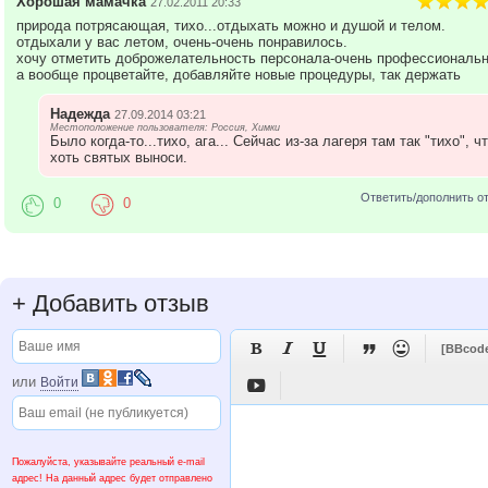
Хорошая мамачка
27.02.2011 20:33
природа потрясающая, тихо...отдыхать можно и душой и телом.
отдыхали у вас летом, очень-очень понравилось.
хочу отметить доброжелательность персонала-очень профессиональн
а вообще процветайте, добавляйте новые процедуры, так держать
Надежда
27.09.2014 03:21
Местоположение пользователя: Россия, Химки
Было когда-то...тихо, ага... Сейчас из-за лагеря там так "тихо", ч
хоть святых выноси.
Ответить/дополнить о
0
0
+
Добавить отзыв





[BBcod
или
Войти

Пожалуйста, указывайте реальный e-mail
адрес! На данный адрес будет отправлено