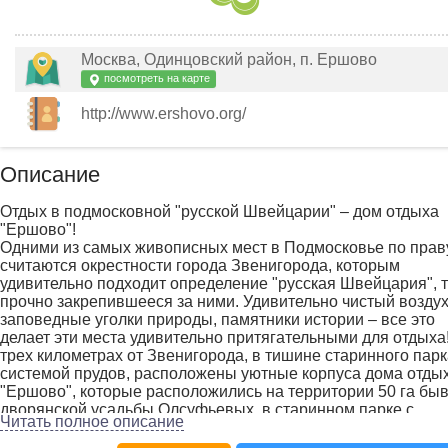
Москва, Одинцовский район, п. Ершово
посмотреть на карте
http://www.ershovo.org/
Описание
Отдых в подмосковной "русской Швейцарии" – дом отдыха
"Ершово"!
Одними из самых живописных мест в Подмосковье по прав
считаются окрестности города Звенигорода, которым
удивительно подходит определение "русская Швейцария", т
прочно закрепившееся за ними. Удивительно чистый воздух
заповедные уголки природы, памятники истории – все это
делает эти места удивительно притягательными для отдыха
трех километрах от Звенигорода, в тишине старинного парк
системой прудов, расположены уютные корпуса дома отды
"Ершово", которые расположились на территории 50 га бы
дворянской усадьбы Олсуфьевых, в старинном парке с
Читать полное описание
прудами..
Вы по натуре романтичны и предпочитаете уединенные