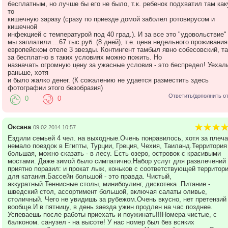
бесплатным, но лучше бы его не было, т.к. ребенок подхватил там как
то
кишечную заразу (сразу по приезде домой заболел ротовирусом и
кишечной
инфекцией с температурой под 40 град.). И за все это "удовольствие"
мы заплатили ...67 тыс.руб. (8 дней), т.е. цена недельного проживания
европейском отеле 3 звезды. Контингент тамбыл явно собесовский, та
за бесплатно в таких условиях можно пожить. Но
назначать огромную цену за ужасные условия - это беспредел! Уехал
раньше, хотя
и было жалко денег. (К сожалению не удается разместить здесь
фотографии этого безобразия)
Ответить/дополнить о
0
0
Оксана
09.02.2014 10:57
Ездили семьей 4 чел. на выходные.Очень понравилось, хотя за плеч
немало поездок в Египты, Турции, Греция, Чехия, Таиланд.Территория
большая, можно сказать - в лесу. Есть озеро, островок с красивыми
мостами. Даже зимой было симпатично.Набор услуг для развлечений
приятно поразил: и прокат лыж, коньков с соответствующей территор
для катания.Бассейн большой - это правда. Чистый,
аккуратный.Теннисные столы, минибоулинг, дискотека .Питание -
шведский стол, ассортимент большой, включая салаты оливье,
столичный. Чего не увидишь за рубежом.Очень вкусно, нет претензий
вообще.И в пятницу, в день заезда ужин продлен на час позднее.
Успеваешь после работы приехать и поужинать!!!Номера чистые, с
балконом. санузел - на высоте! У нас номер был без всяких