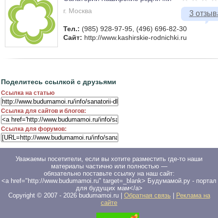
г. Москва
3 отзыв
Тел.:
(985) 928-97-95, (496) 696-82-30
Сайт:
http://www.kashirskie-rodnichki.ru
Поделитесь ссылкой с друзьями
Ссылка на статью
Ссылка для сайтов и блогов:
Ссылка для форумов:
Уважаемы посетители, если вы хотите разместить где-то наши
материалы частично или полностью —
обязательно поставьте ссылку на наш сайт:
<a href="http://www.budumamoi.ru" target=_blank> Будумамой.ру - портал
для будущих мам</a>
Copyright © 2007 -
2026
budumamoi.ru |
Обратная связь
|
Реклама на
сайте