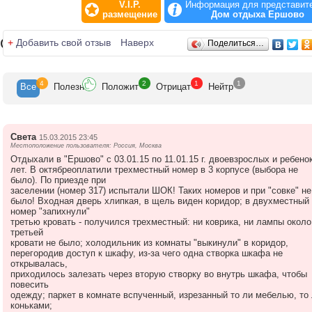
V.I.P.
Информация для представит
свидания под сенью деревьев? Тогда Вам по душе придутс
размещение
Дом отдыха Ершово
прогулки по дивному лесу, парковым зонам и вдоль водоем
где можно помечтать, поразмышлять о смысле жизни, или
Отзывы
+
Добавить свой отзыв
Наверх
Поделиться…
помолчать вдвоем…
Вы активны и не мыслите своего отдыха без движения? Что
к Вашим услугам в "Ершово": спортивный и тренажерный з
4
2
1
1
зал для настольного тенниса на 5 столов, киноконцертный 
Все
Полезн
Положит
Отрицат
Нейтр
на 560 мест, бильярдный зал на 6 столов, танцевальный зал
караоке, музыкальный салон, компьютерный зал с доступом
Интернет. И уж точно и романтикам, и активным натурам по
спортивных развлечений или прогулок по лесу будет кстати
Света
15.03.2015 23:45
Местоположение пользователя: Россия, Москва
попариться в 2-х финских саунах с выходом в плавательны
Отдыхали в "Ершово" с 03.01.15 по 11.01.15 г. двоевзрослых и ребенок
бассейн. Есть терренкур. Всем придутся по душе отдых у в
лет. В октябреоплатили трехместный номер в 3 корпусе (выбора не
летом, сбор грибов и ягод, а зимой – лыжные прогулки в
было). По приезде при
соседнем лесу. Летом можно покататься на лодках и
заселении (номер 317) испытали ШОК! Таких номеров и при "совке" не
порыбачить, или отправиться шумной компанией на
было! Входная дверь хлипкая, в щель виден коридор; в двухместный
шашлычную поляну, где есть оригинальная трехсекционная
номер "запихнули"
третью кровать - получился трехместный: ни коврика, ни лампы около
печь для приготовления барбекю и шашлыка, места для
третьей
застолья, самообслуживание или заказ на приготовление м
кровати не было; холодильник из комнаты "выкинули" в коридор,
и рыбы.
перегородив доступ к шкафу, из-за чего одна створка шкафа не
открывалась,
Можно при желании и подлечиться в доме отдыха "Ершово"
приходилось залезать через вторую створку во внутрь шкафа, чтобы
повесить
Лечебно-диагностическая база имеет процедурный кабинет,
одежду; паркет в комнате вспученный, изрезанный то ли мебелью, то
стоматолога, терапевта, массажный и физиотерапевтическ
коньками;
кабинеты, лазеролечение, солярий и многое другое.