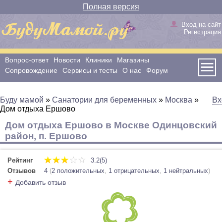
Полная версия
Вход на сайт
Регистрация
Вопрос-ответ
Новости
Клиники
Магазины
Сопровождение
Сервисы и тесты
О нас
Форум
Буду мамой
»
Санатории для беременных
»
Москва
»
Вх
Дом отдыха Ершово
Дом отдыха Ершово в Москве Одинцовский
район, п. Ершово
Рейтинг
3.2(5)
Отзывов
4
(
2 положительных
,
1 отрицательных
,
1 нейтральных
)
+
Добавить отзыв