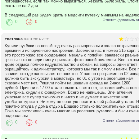
погрешностей, если так можно выразиться. Уезжать было жаль. Стоит
ехать не на 2 дня.
В следующий раз будем брать в медсити путевку минимум на неделю
Ответить/дополнить о
0
0
светлана
09.01.2014 23:31
Купили путёвки на новый год очень разочарованы и жалко потраченно
времени и испорченного настроения. Заселили нас в номер 315 корп. 
это просто ужас все ободранное, мебель с попойки, занавески рваные
грязные кто не верит могу прислать фото нашей ночлежки. Все в этом
доме отдыха полное надувательство и обман, на вопросы один ответ
обращайтесь к администратору, которого мы так и смогли найти. Все 
записи, кто где записывает не понятно. У нас по программе на 02 янва
должна быть экскурсия в монастырь, но 01 с утра на ресепшен нам
сказали мест нет. Решили пойти на шашлык аренда на 2часа 1200
рублей. Пришли в 17.00 стало темнеть света нет, сказали сейчас пои
электрика, сидели с фонариком. Всего не напишешь. Впечатления
ужасные все супер экономно и никто и не думает о качестве или
удобстве туриста. Ни кому не советую посетить сей райский уголок. 
понятно откуда у дома отдыха Ершово столько положительных отзыво
Пока мы заселялись очень многие на ресепшен ругались и были очен
недовольны.
Ответить/дополнить о
0
0