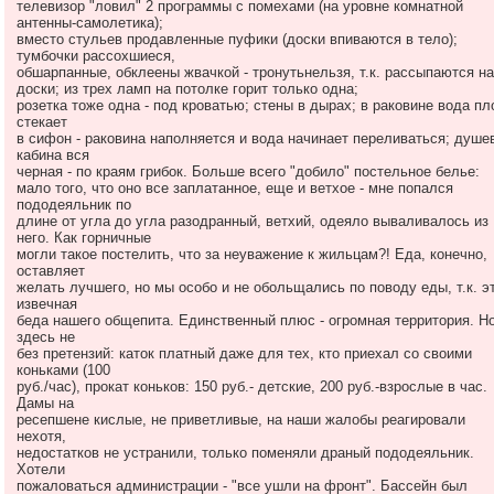
телевизор "ловил" 2 программы с помехами (на уровне комнатной
Отдых в "Ершово" – каждый найдет себе развлечение по д
антенны-самолетика);
местах подмосковной "русской Швейцарии"!
вместо стульев продавленные пуфики (доски впиваются в тело);
тумбочки рассохшиеся,
обшарпанные, обклеены жвачкой - тронутьнельзя, т.к. рассыпаются на
доски; из трех ламп на потолке горит только одна;
розетка тоже одна - под кроватью; стены в дырах; в раковине вода пл
стекает
в сифон - раковина наполняется и вода начинает переливаться; душе
кабина вся
черная - по краям грибок. Больше всего "добило" постельное белье:
мало того, что оно все заплатанное, еще и ветхое - мне попался
пододеяльник по
длине от угла до угла разодранный, ветхий, одеяло вываливалось из
него. Как горничные
могли такое постелить, что за неуважение к жильцам?! Еда, конечно,
оставляет
желать лучшего, но мы особо и не обольщались по поводу еды, т.к. э
извечная
беда нашего общепита. Единственный плюс - огромная территория. Но
здесь не
без претензий: каток платный даже для тех, кто приехал со своими
коньками (100
руб./час), прокат коньков: 150 руб.- детские, 200 руб.-взрослые в час.
Дамы на
ресепшене кислые, не приветливые, на наши жалобы реагировали
нехотя,
недостатков не устранили, только поменяли драный пододеяльник.
Хотели
пожаловаться администрации - "все ушли на фронт". Бассейн был