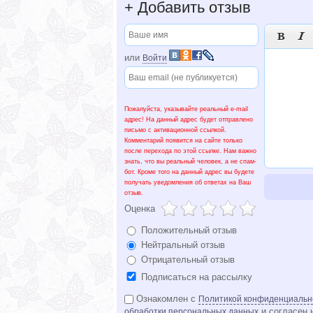
+
Добавить отзыв


или
Войти
Пожалуйста, указывайте реальный e-mail
адрес! На данный адрес будет отправлено
письмо с активационной ссылкой.
Комментарий появится на сайте только
после перехода по этой ссылке. Нам важно
знать, что вы реальный человек, а не спам-
бот. Кроме того на данный адрес вы будете
получать уведомления об ответах на Ваш
отзыв.
Оценка
Положительный отзыв
Нейтральный отзыв
Отрицательный отзыв
Подписаться на рассылку
Ознакомлен с
Политикой конфиденциальн
и согласен 
обработки персональных данных