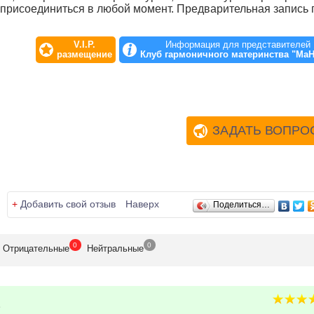
 присоединиться в любой момент. Предварительная запись 
V.I.P.
Информация для представителей
размещение
Клуб гармоничного материнства "Ма
ЗАДАТЬ ВОПРО
+
Добавить свой отзыв
Наверх
Поделиться…
0
0
Отрицат
ельные
Нейтр
альные