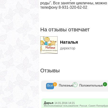
роды". Все занятия цикличны, можно
телефону 8-931-320-62-02
На отзывы отвечает
Наталья
директор
Отзывы
2
2
Все
Полезн
ые
Положит
ельные
Дарья
14.01.2016 14:21
Местоположение пользователя: Россия, Санкт-Петербург