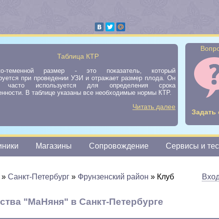
Вопро
Таблица КТР
ко-теменной размер - это показатель, который
руется при проведении УЗИ и отражает размер плода. Он
ь часто используется для определения срока
нности. В таблице указаны все необходимые нормы КТР.
Читать далее
Задать 
иники
Магазины
Сопровождение
Сервисы и те
»
Санкт-Петербург
»
Фрунзенский район
»
Клуб
Вхо
ства "МаНяня" в Санкт-Петербурге