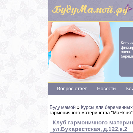
Копчи
фикси
очен
береме
Вопрос-ответ
Новости
Кл
Буду мамой
»
Курсы для беременных
гармоничного материнства "МаНяня"
Клуб гармоничного материн
ул.Бухарестская, д.122,к.2