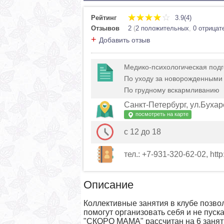
Рейтинг
3.9(4)
Отзывов
2
(
2 положительных
,
0 отрицат
+
Добавить отзыв
Медико-психологическая подг
По уходу за новорожденными
По грудному вскармливанию
Санкт-Петербург, ул.Бухар
посмотреть на карте
с 12 до 18
тел.: +7-931-320-62-02, htt
Описание
Коллективные занятия в клубе позво
помогут организовать себя и не пуск
"СКОРО МАМА" рассчитан на 6 занятий