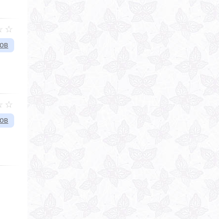
вов
вов