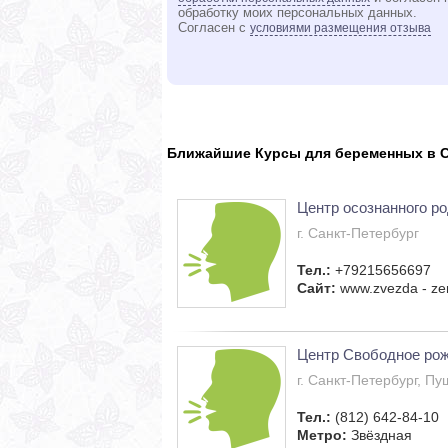
обработку моих персональных данных.
Согласен с
условиями размещения отзыва
Ближайшие Курсы для беременных в С
Центр осознанного р
г. Санкт-Петербург
Тел.:
+79215656697
Сайт:
www.zvezda - zen
Центр Свободное ро
г. Санкт-Петербург, Пу
Тел.:
(812) 642-84-10
Метро:
Звёздная