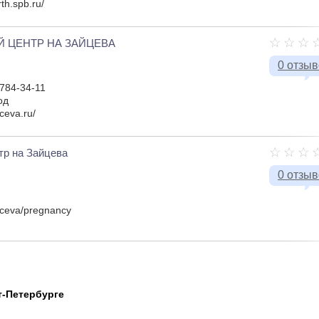
rth.spb.ru/
 ЦЕНТР НА ЗАЙЦЕВА
0 отзы
 784-34-11
од
ceva.ru/
тр на Зайцева
0 отзы
yceva/pregnancy
т-Петербурге