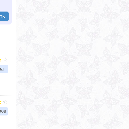
ть
ва
вов