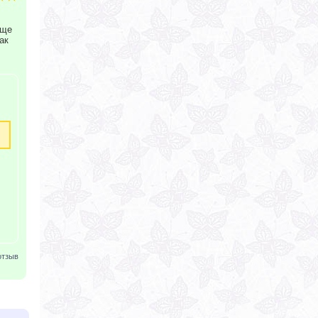
бще
ак
отзыв