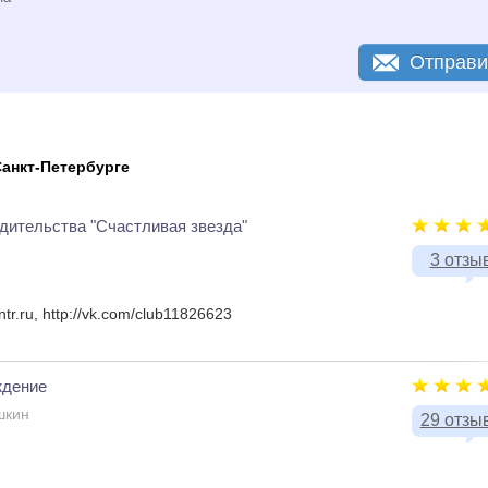
Отправи
анкт-Петербурге
одительства "Счастливая звезда"
3 отзы
tr.ru, http://vk.com/club11826623
ждение
шкин
29 отзы