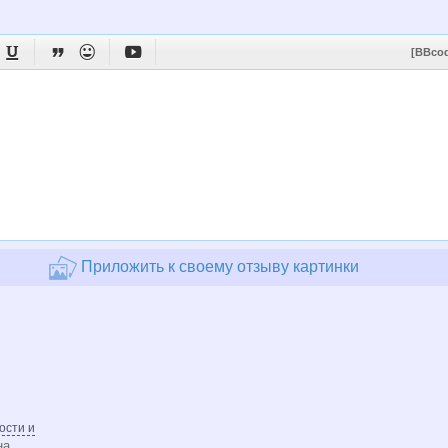




[BBco
Приложить к своему отзыву картинки
ости и
на