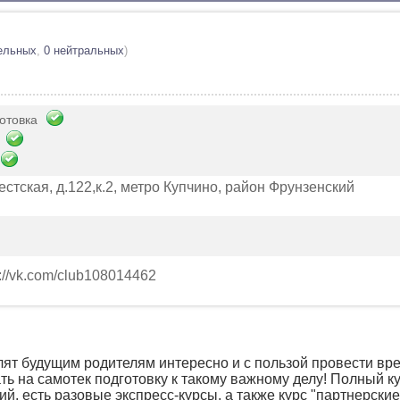
ельных
,
0 нейтральных
)
отовка
естская, д.122,к.2, метро Купчино, район Фрунзенский
p://vk.com/club108014462
лят будущим родителям интересно и с пользой провести вр
ать на самотек подготовку к такому важному делу! Полный к
, есть разовые экспресс-курсы, а также курс "партнерские