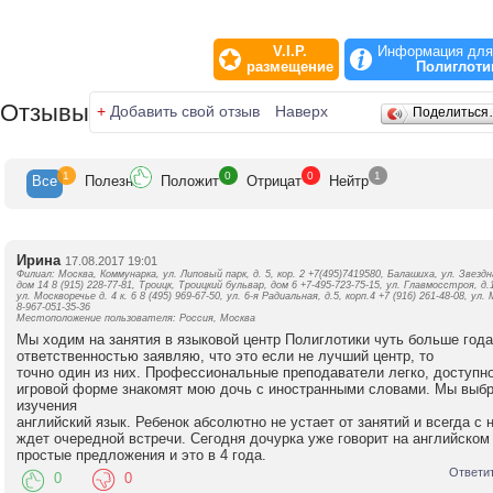
V.I.P.
Информация для
размещение
Полиглоти
Отзывы
+
Добавить свой отзыв
Наверх
Поделитьс
1
0
0
1
Все
Полезн
Положит
Отрицат
Нейтр
Ирина
17.08.2017 19:01
Филиал: Москва, Коммунарка, ул. Липовый парк, д. 5, кор. 2 +7(495)7419580, Балашиха, ул. Звездн
дом 14 8 (915) 228-77-81, Троицк, Троицкий бульвар, дом 6 +7-495-723-75-15, ул. Главмосстроя, д.1
ул. Москворечье д. 4 к. 6 8 (495) 969-67-50, ул. 6-я Радиальная, д.5, корп.4 +7 (916) 261-48-08, ул.
8-967-051-35-36
Местоположение пользователя: Россия, Москва
Мы ходим на занятия в языковой центр Полиглотики чуть больше года.
ответственностью заявляю, что это если не лучший центр, то
точно один из них. Профессиональные преподаватели легко, доступно
игровой форме знакомят мою дочь с иностранными словами. Мы выб
изучения
английский язык. Ребенок абсолютно не устает от занятий и всегда с
ждет очередной встречи. Сегодня дочурка уже говорит на английско
простые предложения и это в 4 года.
Ответи
0
0