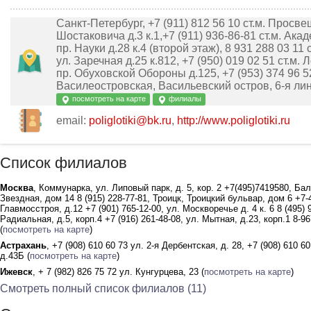
Санкт-Петербург, +7 (911) 812 56 10 ст.м. Просве
Шостаковича д.3 к.1,+7 (911) 936-86-81 ст.м. Ака
пр. Науки д.28 к.4 (второй этаж), 8 931 288 03 11 
ул. Заречная д.25 к.812, +7 (950) 019 02 51 ст.м.
пр. Обуховской Обороны д.125, +7 (953) 374 96 52
Василеостровская, Васильевский остров, 6-я лин
посмотреть на карте
филиалы
email:
poliglotiki@bk.ru
,
http://www.poliglotiki.ru
Список филиалов
Москва
, Коммунарка, ул. Липовый парк, д. 5, кор. 2 +7(495)7419580, Ба
Звездная, дом 14 8 (915) 228-77-81, Троицк, Троицкий бульвар, дом 6 +7-4
Главмосстроя, д.12 +7 (901) 765-12-00, ул. Москворечье д. 4 к. 6 8 (495) 9
Радиальная, д.5, корп.4 +7 (916) 261-48-08, ул. Мытная, д.23, корп.1 8-96
(
посмотреть на карте
)
Астрахань
, +7 (908) 610 60 73 ул. 2-я Дербентская, д. 28, +7 (908) 610 6
д.43Б (
посмотреть на карте
)
Ижевск
, + 7 (982) 826 75 72 ул. Кунгурцева, 23 (
посмотреть на карте
)
Смотреть полный список филиалов (11)