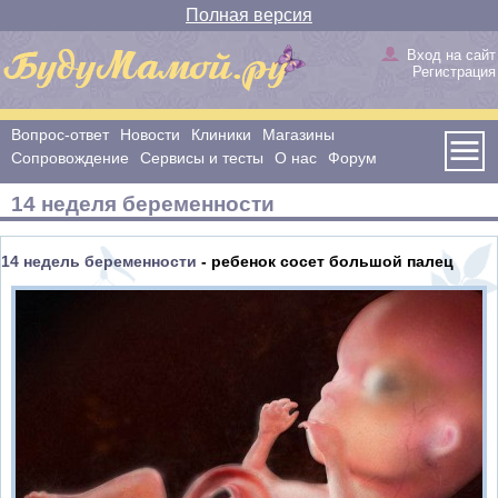
Полная версия
Вход на сайт
Регистрация
Вопрос-ответ
Новости
Клиники
Магазины
Сопровождение
Сервисы и тесты
О нас
Форум
14 неделя беременности
14 недель беременности
- ребенок сосет большой палец