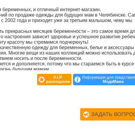
я беременных, и отличный интернет-магазин.
ний по продаже одежды для будущих мам в Челябинске. С
 с 2002 года и приходят уже за третьим малышом, чему мы
ть прекрасных месяцев беременности – это самое время д
го настроения зависит здоровье и успешное развитие ребен
эту красоту мы стремимся подчеркнуть!
качественную одежду для беременных, белье и аксессуары
ия. Многие вещи из наших коллекций можно использовать 
ствием носить и после беременности.
тся и дополняется, потому что мы стараемся быть в курсе
 жизнь будущим мамам
V.I.P.
Информация для представи
размещение
МодаМама
ЗАДАТЬ ВОПРО