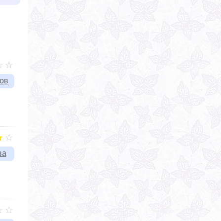
вов
ва