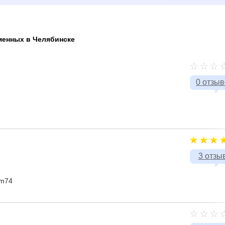
менных в Челябинске
0 отзы
3 отзы
um74