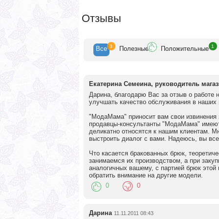
Отзывы
3
1
Все
Полезн
ые
Положит
ельные
Екатерина Семеина, руководитель мага
Дарина, благодарю Вас за отзыв о работе 
улучшать качество обслуживания в наших 
"МодаМама" приносит вам свои извинения 
продавцы-консультанты "МодаМама" имеют 
деликатно относятся к нашим клиентам. Мн
выстроить диалог с вами. Надеюсь, вы все
Что касается бракованных брюк, теоретиче
занимаемся их производством, а при закуп
аналогичных вашему, с партией брюк этой
обратить внимание на другие модели.
0
0
Дарина
11.11.2011 08:43