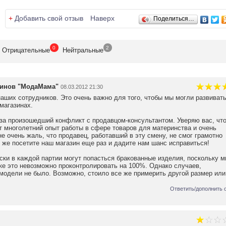
+
Добавить свой отзыв
Наверх
Поделиться…
0
2
Отрицат
ельные
Нейтр
альные
зинов "МодаМама"
08.03.2012 21:30
наших сотрудников. Это очень важно для того, чтобы мы могли развивать
магазинах.
за произошедший конфликт с продавцом-консультантом. Уверяю вас, чт
многолетний опыт работы в сфере товаров для материнства и очень
е очень жаль, что продавец, работавший в эту смену, не смог грамотно
 же посетите наш магазин еще раз и дадите нам шанс исправиться!
ски в каждой партии могут попасться бракованные изделия, поскольку м
ке это невозможно проконтролировать на 100%. Однако случаев,
 модели не было. Возможно, стоило все же примерить другой размер или
Ответить/дополнить 