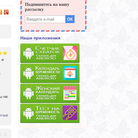
Наши приложения
 и
о
ы не
отзыв