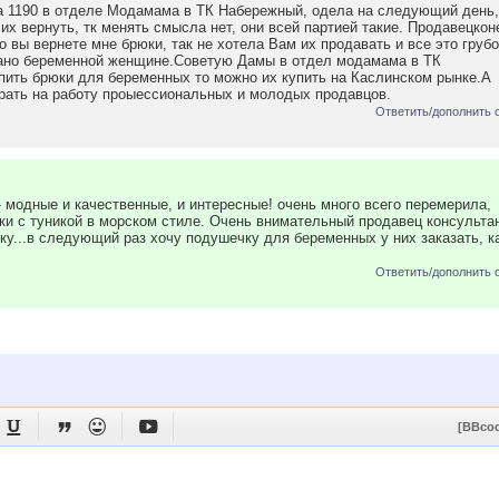
а 1190 в отделе Модамама в ТК Набережный, одела на следующий день,
х вернуть, тк менять смысла нет, они всей партией такие. Продавецкон
то вы вернете мне брюки, так не хотела Вам их продавать и все это грубо
зано беременной женщине.Советую Дамы в отдел модамама в ТК
упить брюки для беременных то можно их купить на Каслинском рынке.А
брать на работу проыессиональных и молодых продавцов.
Ответить/дополнить 
 модные и качественные, и интересные! очень много всего перемерила,
и с туникой в морском стиле. Очень внимательный продавец консультан
ку...в следующий раз хочу подушечку для беременных у них заказать, к
Ответить/дополнить 




[BBco