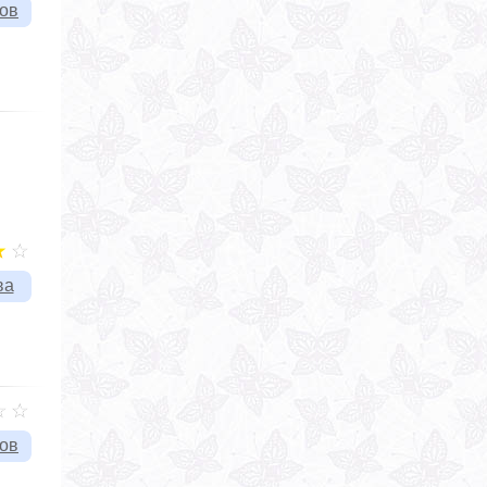
вов
ва
вов