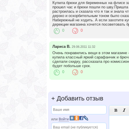
Купила брюки для беременных на флисе з
прошел час и брюки пошли по шву.Пришла и
растроилась и сказала что я так и знала ч
дерзко и оскорбительным тоном было ска
Набережный не ходить. А если захотите к
дерекции магазина хочется посоветовать 
0
0
Лариса В.
29.06.2011 11:32
Очень понравились вещи в этом магазине -
купила классный яркий сарафанчик и брючк
сделали скидку, рассказала про комиссион
будет побольше срок.
0
0
+
Добавить отзыв


или
Войти