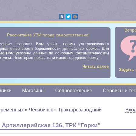
Вопро
Рассчитайте УЗИ плода самостоятельно!
ервис позволит Вам узнать нормы ультразвукового
дования во время беременности для разных сроков. Для
их мам указаны данные по основным фетометрическим
телям. Некоторые показатели имеют среднюю норму...
Читать далее
Задать 
иники
Магазины
Сопровождение
Сервисы и те
еременных
»
Челябинск
»
Тракторозаводский
Вхо
 Артиллерийская 136, ТРК "Горки"