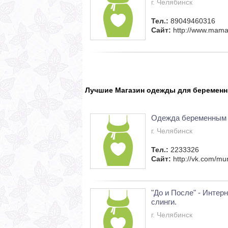
г. Челябинск
Тел.:
89049460316
Сайт:
http://www.mam
Лучшие Магазин одежды для беременн
Одежда беременным
г. Челябинск
Тел.:
2233326
Сайт:
http://vk.com/m
"До и После" - Интер
слинги.
г. Челябинск