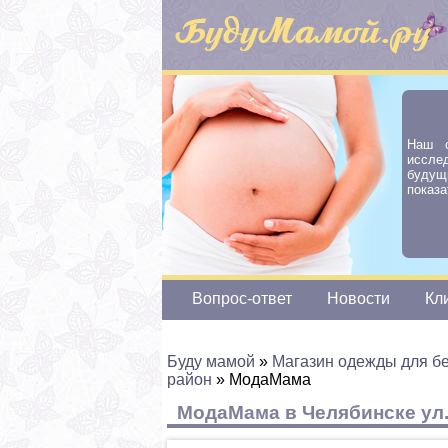
Наш с
иссле
будущ
показа
Вопрос-ответ
Новости
Кл
Буду мамой
»
Магазин одежды для б
район
»
МодаМама
МодаМама в Челябинске ул.