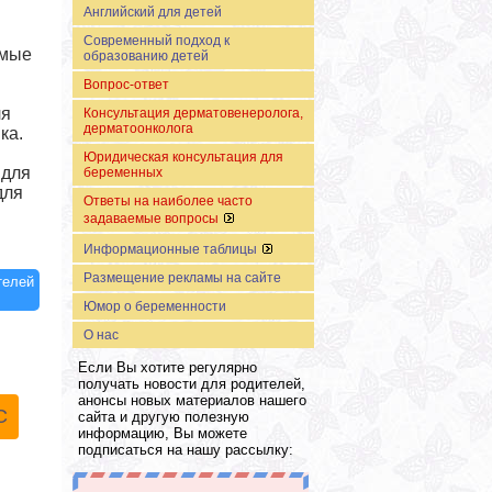
Английский для детей
Современный подход к
амые
образованию детей
Вопрос-ответ
ля
Консультация дерматовенеролога,
дерматоонколога
ка.
Юридическая консультация для
 для
беременных
для
Ответы на наиболее часто
задаваемые вопросы
Информационные таблицы
Размещение рекламы на сайте
телей
Юмор о беременности
О нас
Если Вы хотите регулярно
получать новости для родителей,
анонсы новых материалов нашего
С
сайта и другую полезную
информацию, Вы можете
подписаться на нашу рассылку: