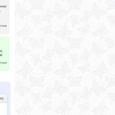
ечно
,
отзыв
т,
ак
отзыв
de]