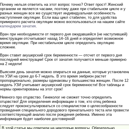
Почему нельзя ответить на этот вопрос точно? Ответ прост! Женский
организм не является часами, поэтому даже при стабильном цикле и у
разных женщин все же существует индивидуальная особенность
наступления овуляции. Если ваш цикл стабилен, то для удобства
примерного расчета овуляции можно воспользоваться на нашем сайте
календарем зачатия
.
Врач при необходимости от первого дня ожидавшейся (не наступившей)
менструации отсчитывают назад 14–16 дней и определяет возможное
время овуляции. При нестабильном цикле определить овуляцию
сложнее.
Врач ставит акушерский срок беременности — отсчет от первого дня
последней менструации! Срок от зачатия получается меньше примерно
на 2 недели!
Выясняя день зачатия можно опираться на данные, которые установлен
по УЗИ на сроке до 6-7 недель. В это время эмбрион растет
пропорционально, размеры одинаковы у большинства женщин. После 12
недель УЗИ учитывает акушерский срок беременности! Все таблицы и
нормы ориентированы на этот срок!
Немного про отцовство. Гинеколог не сможет точно определить
отцовство! Для определения информации о том, кто отец ребенка
следует проконсультироваться со специалистом о целесообразности
проведения специального дородового пренатального теста или провести
соответствующий анализ после рождения ребенка. Именно эта
информация будет наиболее достоверной!
В этой статье мы ответили на некоторые вопросы. Обязательно