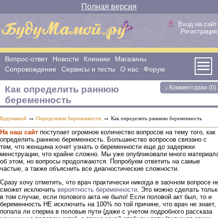
Полная версия
Вход на сайт
Регистрация
Вопрос-ответ
Новости
Клиники
Магазины
Сопровождение
Сервисы и тесты
О нас
Форум
Как определить раннюю
↓ Комментарии (0)
беременность
→
→
Будумамой
Определение беременности
Как определить раннюю беременность
На наш сайт
поступает огромное количество вопросов на тему того, как
определить раннюю беременность. Большинство вопросов связано с
тем, что женщина хочет узнать о беременности еще до задержки
менструации, что крайне сложно. Мы уже опубликовали много материал
об этом, но вопросы продолжаются. Попробуем ответить на самые
частые, а также объяснить все диагностические сложности.
Сразу хочу отметить, что врач практически никогда в заочном вопросе н
сможет исключить
вероятность беременности
. Это можно сделать тольк
в том случае, если полового акта не было! Если половой акт был, то и
беременность НЕ исключить на 100% по той причине, что врач не знает,
попала ли сперма в половые пути (даже с учетом подробного рассказа