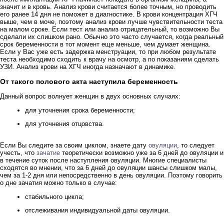
значит и в кровь. Анализ крови считается более точным, но проводить
его ранее 14 дня не поможет в диагностике. В крови концентрация ХГЧ
выше, чем в моче, поэтому анализ крови лучше чувствительности теста
на малом сроке. Если тест или анализ отрицательный, то возможно Вы
сделали их слишком рано. Обычно это часто случается, когда реальный
срок беременности в тот момент еще меньше, чем думает женщина.
Если у Вас уже есть задержка менструации, то при любом результате
теста необходимо сходить к врачу на осмотр, а по показаниям сделать
УЗИ. Анализ крови на ХГЧ иногда назначают в динамике.
От такого полового акта наступила беременность
Данный вопрос волнует женщин в двух основных случаях:
для уточнения срока беременности;
для уточнения отцовства.
Если Вы следите за своим циклом, знаете дату
овуляции
, то следует
учесть, что
зачатие
теоретически возможно уже за 6 дней до овуляции и
в течение суток после наступления овуляции. Многие специалисты
сходятся во мнении, что за 6 дней до овуляции шансы слишком малы,
чем за 1-2 дня или непосредственно в день овуляции. Поэтому говорить
о дне зачатия можно только в случае:
стабильного цикла;
отслеживания индивидуальной даты овуляции.