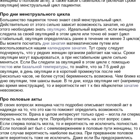
женщины о половом акте), а также какой стабильности (включая сроки
овуляции) менструальный цикл пациентки.
Про дни менструального цикла
Большинство пациенток точно знают свой менструальный цикл.
Действительно от этого сильно зависит возможность зачатия, но для
этого необходимо знать
овуляцию
. Идеальный вариант, если женщина
следила за своей овуляцией в этом цикле или точно её знает (цикл
стабильный, овуляция определялась ранее в течение не менее 3 циклов)
Вы можете посчитать
дни зачатия
математическим путем или
воспользоваться нашим
календарем зачатия
. Тут сразу следует
подчеркнуть, что у редких женщин организм работает как часы. Сроки
овуляции могут варьироваться, а при нестабильном цикле сильно
меняться. Если Вы следили за овуляцией в этом цикле с помощью
тестов
или
базальной температуры
, то знайте, что за 7-5 дней до
овуляции, в день овуляции и в короткий промежуток после неё
(несколько часов, не более суток) беременность возможна. Чем ближе к
дню овуляции, тем шансы выше. В те дни, когда овуляции нет (например
во время менструации), то и вероятности нет т к без яйцеклетки
зачатие
невозможно.
Про половые акты
В своих вопросах женщина часто подробно описывает половой акт в
надежде на то, что это как-то поможет определить возможность
беременности. Врача в целом интересует только одно – могла ли сперм
попасть на половые пути. Попробуйте ответить на этот вопрос сами.
Если сперма попасть могла, то и вероятность не исключить полностью.
Если половой акт был с семяизвержением в половые пути женщины, то 
этом случае вероятность наиболее высока. При прерванном половом
акте вероятность тоже не исключить. Даже если Вы предохранялись