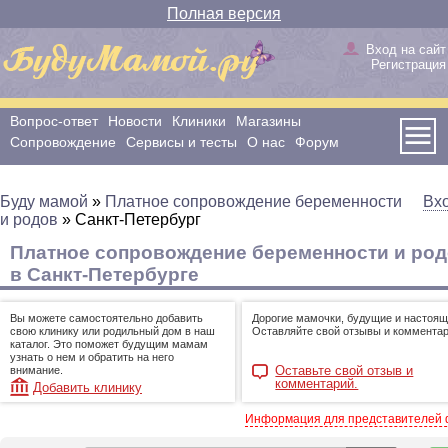
Полная версия
Вход на сайт
Регистрация
Вопрос-ответ
Новости
Клиники
Магазины
Сопровождение
Сервисы и тесты
О нас
Форум
Буду мамой
»
Платное сопровождение беременности
Вх
и родов
»
Санкт-Петербург
Платное сопровождение беременности и ро
в Санкт-Петербурге
Вы можете самостоятельно добавить
Дорогие мамочки, будущие и настоящ
свою клинику или родильный дом в наш
Оставляйте свой отзывы и комментар
каталог. Это поможет будущим мамам
узнать о нем и обратить на него
Оставьте свой отзыв и
внимание.
комментарий.
Добавить клинику
Информация для представителей