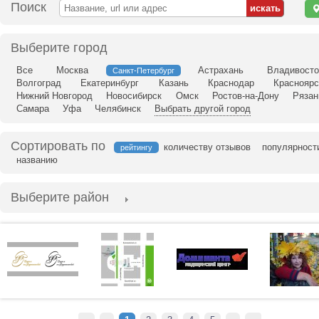
Поиск
н
ка
Выберите город
Все
Москва
Астрахань
Владивосто
Санкт-Петербург
Волгоград
Екатеринбург
Казань
Краснодар
Красноярс
Нижний Новгород
Новосибирск
Омск
Ростов-на-Дону
Рязан
Самара
Уфа
Челябинск
Выбрать другой город
Сортировать по
количеству отзывов
популярност
рейтингу
названию
Выберите район