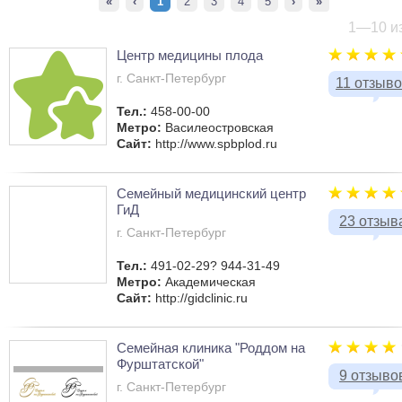
«
‹
1
2
3
4
5
›
»
1—10 из
Центр медицины плода
г. Санкт-Петербург
11 отзыв
Тел.:
458-00-00
Метро:
Василеостровская
Сайт:
http://www.spbplod.ru
Семейный медицинский центр
ГиД
23 отзыв
г. Санкт-Петербург
Тел.:
491-02-29? 944-31-49
Метро:
Академическая
Сайт:
http://gidclinic.ru
Семейная клиника "Роддом на
Фурштатской"
9 отзыво
г. Санкт-Петербург