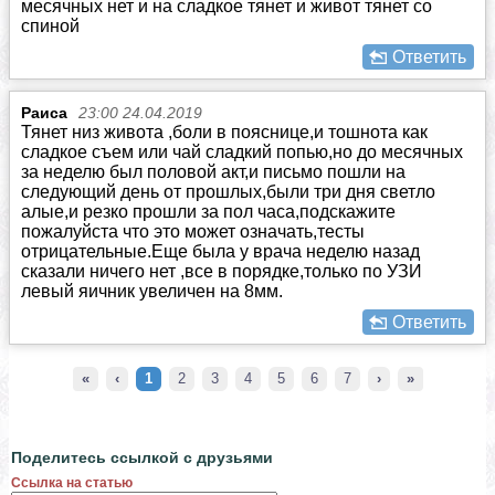
месячных нет и на сладкое тянет и живот тянет со
спиной
Ответить
Раиса
23:00 24.04.2019
Тянет низ живота ,боли в пояснице,и тошнота как
сладкое съем или чай сладкий попью,но до месячных
за неделю был половой акт,и письмо пошли на
следующий день от прошлых,были три дня светло
алые,и резко прошли за пол часа,подскажите
пожалуйста что это может означать,тесты
отрицательные.Еще была у врача неделю назад
сказали ничего нет ,все в порядке,только по УЗИ
левый яичник увеличен на 8мм.
Ответить
«
‹
1
2
3
4
5
6
7
›
»
Поделитесь ссылкой с друзьями
Ссылка на статью