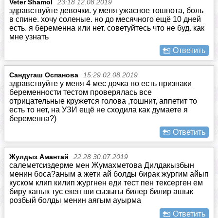
Veter Shamol
23:18 12.08.2019
здравствуйте девочки. у меня ужасное тошнота, боль
в спине. хочу соленые. но до месячного ещё 10 дней
есть. я беременна или нет. советуйтесь что не буд. как
мне узнать
Ответить
Сандугаш Оспанова
15:29 02.08.2019
здравствуйте у меня 4 мес дочка но есть признаки
беременности тестом проверялась все
отрицательные кружется голова ,тошнит, аппетит то
есть то нет, на УЗИ ещё не сходила как думаете я
беременна?)
Ответить
Жулдыз Амантай
22:28 30.07.2019
салеметсиздерме мен Жумахметова Дилдакызбын
менин боса?аным а жети ай болды бирак жургим айып
куском клип килип жургнен еди тест пен тексерген ем
биру канык тус екен ши сызыгы билер билир ашык
розбый болды менин аягым ауырма
Ответить