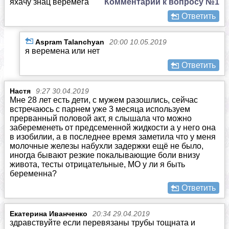
яхачу знац веремега
Комментарий к вопросу №1
Ответить
Aspram Talanchyan
20:00 10.05.2019
я веремена или нет
Ответить
Настя
9:27 30.04.2019
Мне 28 лет есть дети, с мужем разошлись, сейчас
встречаюсь с парнем уже 3 месяца используем
прерванный половой акт, я слышала что можно
забеременеть от предсеменной жидкости а у него она
в изобилии, а в последнее время заметила что у меня
молочные железы набухли задержки ещё не было,
иногда бывают резкие покалывающие боли внизу
живота, тесты отрицательные, МО у ли я быть
беременна?
Ответить
Екатерина Иванченко
20:34 29.04.2019
здравствуйте если перевязаны трубы тощната и