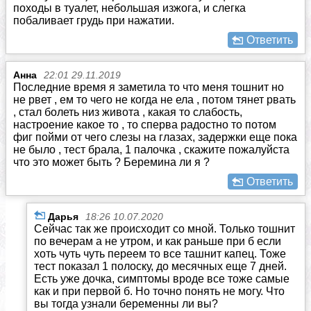
походы в туалет, небольшая изжога, и слегка
побаливает грудь при нажатии.
Ответить
Анна
22:01 29.11.2019
Последние время я заметила то что меня тошнит но
не рвет , ем то чего не когда не ела , потом тянет рвать
, стал болеть низ живота , какая то слабость,
настроение какое то , то сперва радостно то потом
фиг пойми от чего слезы на глазах, задержки еще пока
не было , тест брала, 1 палочка , скажите пожалуйста
что это может быть ? Беремина ли я ?
Ответить
Дарья
18:26 10.07.2020
Сейчас так же происходит со мной. Только тошнит
по вечерам а не утром, и как раньше при б если
хоть чуть чуть переем то все ташнит капец. Тоже
тест показал 1 полоску, до месячных еще 7 дней.
Есть уже дочка, симптомы вроде все тоже самые
как и при первой б. Но точно понять не могу. Что
вы тогда узнали беременны ли вы?