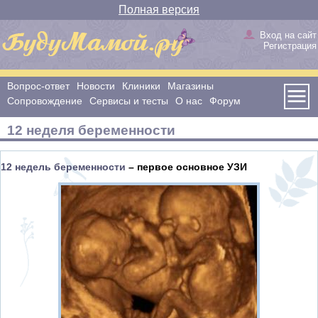
Полная версия
Вход на сайт
Регистрация
Вопрос-ответ
Новости
Клиники
Магазины
Сопровождение
Сервисы и тесты
О нас
Форум
12 неделя беременности
12 недель беременности
– первое основное УЗИ