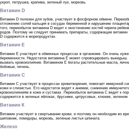
укроп, петрушка, крапива, зеленый лук, морковь.
Витамин D
Витамин D полезен для зубов, участвует в фосфорном обмене. Переизбы
отложению солей кальция в сосудах беременной и нарушению плацента
того, переизбыток витамина D ведет к окостенению костей черепа ребен
родов. Поэтому не следует принимать препараты, содержащие витамин 
D содержится в морепродуктах.
Витамин Е
Витамин Е участвует в обменных процессах в организме. Он очень нуже
беременности. Недостаток витамина Е может спровоцировать выкидыш. 
вызвать кровоизлияние. Витамином Е богаты растительные масла, яичны
бобовые, печень.
Витамин С
Витамин С участвует в процессах кроветворения, помогает иммунной с
кожи и слизистых. Его недостаток ведет к анемии, снижению иммунитета
кровоизлияниям в коже и суставах. Переизбыток витамина С ведет к по
содержится в зеленых яблоках, бруснике, цитрусовых, клюкве, зеленом
Витамин К
Витамин участвует в свертывании крови, и поэтому он необходим во вре
шиповник, помидоры, морковь, зеленые листья шпината.
Железо