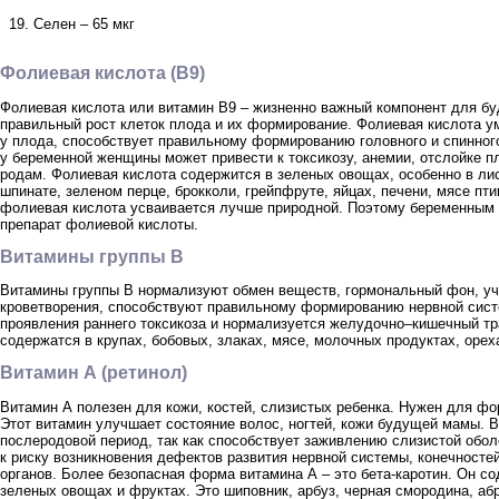
Селен – 65 мкг
Фолиевая кислота (В9)
Фолиевая кислота или витамин В9 – жизненно важный компонент для б
правильный рост клеток плода и их формирование. Фолиевая кислота у
у плода, способствует правильному формированию головного и спинног
у беременной женщины может привести к токсикозу, анемии, отслойке 
родам. Фолиевая кислота содержится в зеленых овощах, особенно в лис
шпинате, зеленом перце, брокколи, грейпфруте, яйцах, печени, мясе пти
фолиевая кислота усваивается лучше природной. Поэтому беременным 
препарат фолиевой кислоты.
Витамины группы В
Витамины группы В нормализуют обмен веществ, гормональный фон, уч
кроветворения, способствуют правильному формированию нервной сист
проявления раннего токсикоза и нормализуется желудочно–кишечный тр
содержатся в крупах, бобовых, злаках, мясе, молочных продуктах, орех
Витамин А (ретинол)
Витамин А полезен для кожи, костей, слизистых ребенка. Нужен для фо
Этот витамин улучшает состояние волос, ногтей, кожи будущей мамы. В
послеродовой период, так как способствует заживлению слизистой оболо
к риску возникновения дефектов развития нервной системы, конечностей
органов. Более безопасная форма витамина А – это бета-каротин. Он с
зеленых овощах и фруктах. Это шиповник, арбуз, черная смородина, абр