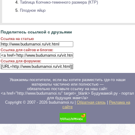
Таблица Копчико-теменного размера (КТР)
Плодное яйцо
Поделитесь ссылкой с друзьями
Ссылка на статью
Ссылка для сайтов и блогов:
Ссылка для форумов:
Уважаемы посетители, если вы хотите разместить где-то наши
материалы частично или полностью —
обязательно поставьте ссылку на наш сайт:
<a href="http://www.budumamoi.ru" target=_blank> Будумамой.ру - портал
для будущих мам</a>
Copyright © 2007 -
2026
budumamoi.ru |
Обратная связь
|
Реклама на
сайте