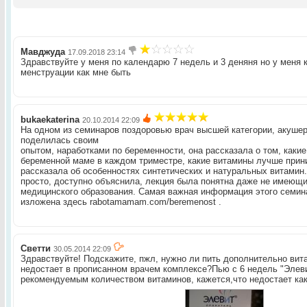
Мавджуда
17.09.2018 23:14
Здравствуйте у меня по календарю 7 недель и 3 деняня но у меня к
менструации как мне быть
bukaekaterina
20.10.2014 22:09
На одном из семинаров поздоровью врач высшей категории, акушер
поделилась своим
опытом, наработками по беременности, она рассказала о том, каки
беременной маме в каждом триместре, какие витамины лучше прин
рассказала об особенностях синтетических и натуральных витамин.
просто, доступно объяснила, лекция была понятна даже не имеющ
медицинского образования. Самая важная информация этого семин
изложена здесь rabotamamam.com/beremenost .
Светти
30.05.2014 22:09
Здравствуйте! Подскажите, пжл, нужно ли пить дополнительно вита
недостает в прописанном врачем комплексе?Пью с 6 недель "Элеви
рекомендуемым количеством витаминов, кажется,что недостает как