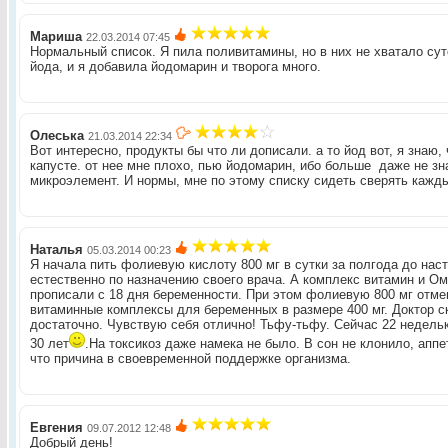
Мариша
22.03.2014 07:45
Нормальный список. Я пила поливитамины, но в них не хватало су
йода, и я добавила йодомарин и творога много.
Олеська
21.03.2014 22:34
Вот интересно, продукты бы что ли дописали. а то йод вот, я знаю, 
капусте. от нее мне плохо, пью йодомарин, ибо больше даже не зна
микроэлемент. И нормы, мне по этому списку сидеть сверять кажд
Наталья
05.03.2014 00:23
Я начала пить фолиевую кислоту 800 мг в сутки за полгода до нас
естественно по назначению своего врача. А комплекс витамин и Ом
прописали с 18 дня беременности. При этом фолиевую 800 мг отмен
витаминные комплексы для беременных в размере 400 мг. Доктор ск
достаточно. Чувствую себя отлично! Тьфу-тьфу. Сейчас 22 недельк
30 лет
.На токсикоз даже намека не было. В сон не клонило, апп
что причина в своевременной поддержке организма.
Евгения
09.07.2012 12:48
Добрый день!