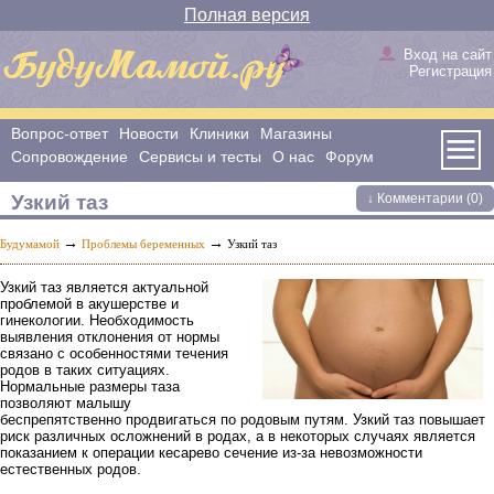
Полная версия
Вход на сайт
Регистрация
Вопрос-ответ
Новости
Клиники
Магазины
Сопровождение
Сервисы и тесты
О нас
Форум
Узкий таз
↓ Комментарии (0)
→
→
Будумамой
Проблемы беременных
Узкий таз
Узкий таз является актуальной
проблемой в акушерстве и
гинекологии. Необходимость
выявления отклонения от нормы
связано с особенностями течения
родов в таких ситуациях.
Нормальные размеры таза
позволяют малышу
беспрепятственно продвигаться по родовым путям. Узкий таз повышает
риск различных осложнений в родах, а в некоторых случаях является
показанием к операции кесарево сечение из-за невозможности
естественных родов.