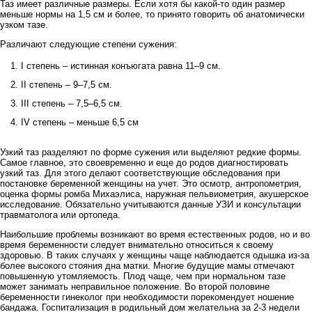
Таз имеет различные размеры. Если хотя бы какой-то один размер
меньше нормы на 1,5 см и более, то принято говорить об анатомически
узком тазе.
Различают следующие степени сужения:
I степень – истинная конъюгата равна 11–9 см.
II степень – 9–7,5 см.
III степень – 7,5–6,5 см.
IV степень – меньше 6,5 см
Узкий таз разделяют по форме сужения или выделяют редкие формы.
Самое главное, это своевременно и еще до родов диагностировать
узкий таз. Для этого делают соответствующие обследования при
постановке беременной женщины на учет. Это осмотр, антропометрия,
оценка формы ромба Михаэлиса, наружная пельвиометрия, акушерское
исследование. Обязательно учитываются данные УЗИ и консультации
травматолога или ортопеда.
Наибольшие проблемы возникают во время естественных родов, но и во
время беременности следует внимательно относиться к своему
здоровью. В таких случаях у женщины чаще наблюдается одышка из-за
более высокого стояния дна матки. Многие будущие мамы отмечают
повышенную утомляемость. Плод чаще, чем при нормальном тазе
может занимать неправильное положение. Во второй половине
беременности гинеколог при необходимости порекомендует ношение
бандажа. Госпитализация в родильный дом желательна за 2-3 недели