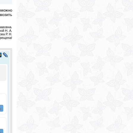
озможно
мозить
лавовна.
ой Н. А.
ва Р. Н.
прещена!
ь
ь