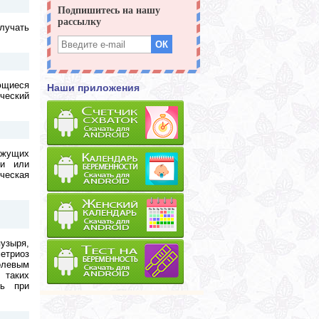
лучать
ющиеся
Наши приложения
ический
ажущих
ии или
ческая
пузыря,
метриоз
олевым
 таких
ть при