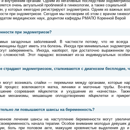
 и внутренним органам. Одним из негативных последствий эндометриоз
яется очень актуальной проблемой в гинекологии, а также социальной
ин, у которых ежегодно регистрируют эндометриоз. Одним из важных во
ости при эндометриозе. Сегодня мы поговорим об этом с врачом гинеко
дидатом медицинских наук, доцентом кафедры РМАПО Коренной Верой
енности при эндометриозе?
мых загадочных заболеваний. В частности потому, что не всегда
 женщины будет иметь эта болезнь. Иногда при минимальных эндометр
гут забеременеть. Иногда, наоборот, при достаточно выраженном пр
то сложностей. Этот парадокс возникает из-за индивидуальных особен
 страдают эндометриозом, сталкиваются с диагнозом бесплодие, ч
зе могут возникать спайки — перемычки между органами, которые на
 процесс вовлекаются матка, яичники и маточные трубы. Во-вто
шение созревания яйцеклеток и ухудшение их «качества». Такж
ные механизмы, мешающие оплодотворению яйцеклетки и прикре
чительно ли повышаются шансы на беременность?
менном лечении шансы на наступление беременности могут увеличи
 своевременность начала терапии. Особое внимание молодых девушек 
ции, боль при половом акте, мажущие кровянистые выделения до и