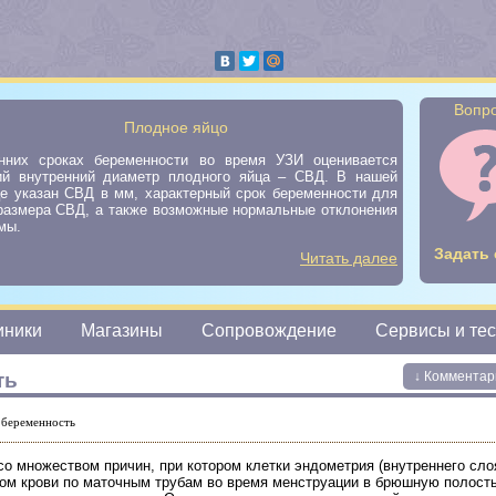
Вопро
Плодное яйцо
нних сроках беременности во время УЗИ оценивается
ий внутренний диаметр плодного яйца – СВД. В нашей
це указан СВД в мм, характерный срок беременности для
 размера СВД, а также возможные нормальные отклонения
мы.
Задать 
Читать далее
иники
Магазины
Сопровождение
Сервисы и те
ть
↓ Комментар
 беременность
о множеством причин, при котором клетки эндометрия (внутреннего сло
ком крови по маточным трубам во время менструации в брюшную полость