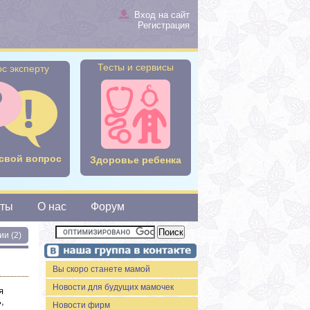
Вход на сайт
Регистрация
Тесты и сервисы
с эксперту
свой вопрос
Здоровье ребенка
сты
О нас
Форум
ии (2)
Вы скоро станете мамой
Новости для будущих мамочек
я
,
Новости фирм