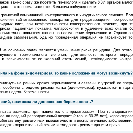
наков важно сразу же посетить гинеколога и сделать УЗИ органов малог
ациях — это норма, является большим заблуждением.
грамотной комбинацией консервативного и хирургического лечения. Бо
начения таблетированных препаратов для предотвращения прогрессир
оидных кист, при неэффективности консервативного лечения, при т
риоза пациенткам показана лапароскопия и удаление всех очагов бо
значительно повышает шансы на наступление беременности. Однако оп
идива заболевания. Удачно проведенная операция не гарантирует тог
 из основных задач является уменьшение риска рецидива. Для этого 
твующего гормонального лечения, длительность которого опреде
 в зависимости от ее желаний стать мамой, необходимости контрац
пила на фоне эндометриоза, то какие осложнения могут возникнуть?
никнуть на ранних сроках беременности и связаны с угрозой ее прер
, особенно с эндометриозом матки (аденомиозом), нуждаются в тщат
рвых недель беременности.
жнений, возможна ли доношенная беременность?
инства возможна для пациенток с эндометриозом. При планировании
ее на поздний репродуктивный возраст (старше 30-35 лет), корректиров
избегать внутриматочных вмешательств и воспалительных заболеваний.
блюдать охранительный режим и следовать рекомендациям врача.