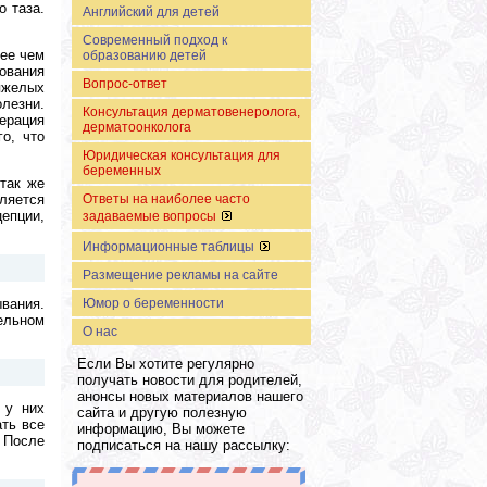
о таза.
Английский для детей
Современный подход к
лее чем
образованию детей
ования
Вопрос-ответ
яжелых
лезни.
Консультация дерматовенеролога,
ерация
дерматоонколога
о, что
Юридическая консультация для
беременных
так же
ляется
Ответы на наиболее часто
епции,
задаваемые вопросы
Информационные таблицы
Размещение рекламы на сайте
ывания.
Юмор о беременности
ельном
О нас
Если Вы хотите регулярно
получать новости для родителей,
анонсы новых материалов нашего
 у них
сайта и другую полезную
ать все
информацию, Вы можете
 После
подписаться на нашу рассылку: