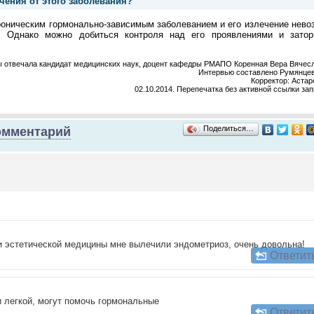
чения от этого заболевания?
роническим гормонально-зависимым заболеванием и его излечение нев
. Однако можно добиться контроля над его проявлениями и затор
 отвечала кандидат медицинских наук, доцент кафедры РМАПО Коренная Вера Вячес
Интервью составлено Румянцев
Корректор: Астаро
02.10.2014. Перепечатка без активной ссылки за
Поделиться…
омментарий
 и эстетической медицины мне вылечили эндометриоз, очень довольна!
Ответит
 легкой, могут помочь гормональные
Ответит