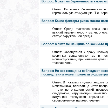
Вопрос: Может ли беременность как-то от
Ответ: Во время беременности и 
гормональную стимуляцию. Т.е. бере
Вопрос: Какие факторы риска можно наз
Ответ: Среди факторов риска осн
выскабливания полости матки, опера
статус окружающей среды.
Вопрос: Может ли женщина по каким-то п
Ответ: Обращаться к врачу необхо
кровяных выделениях» до и пос
мочеиспускании, при наличии крови
тазовая боль.
Вопрос: Не все женщины соблюдают назна
последствиям может привести эндометрио
Ответ: В тяжелых случаях эндометри
мочеточника, влагалища. Этот проце
— это не онкологический процес
синдромом, нарушающим качество 
ситуациях требуются серьезные
своевременном начале лечения.