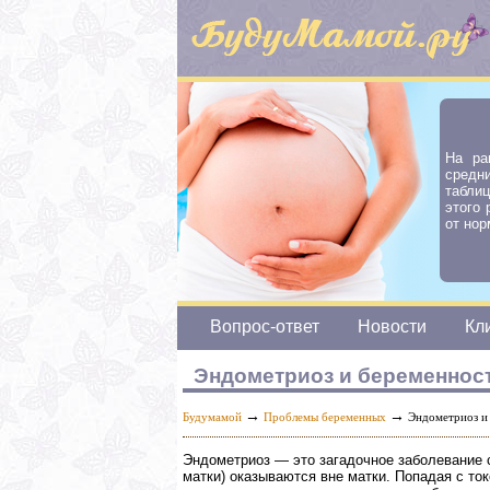
На ра
средн
табли
этого
от нор
Вопрос-ответ
Новости
Кл
Эндометриоз и беременнос
→
→
Будумамой
Проблемы беременных
Эндометриоз и
Эндометриоз — это загадочное заболевание с
матки) оказываются вне матки. Попадая с то