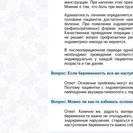
менструации. При наличии этих приз
Мнение о том, что боль при менстру
Адекватность лечения определяется 
половине пациенток достаточно наз
болезни. При появлении эндометри
(инфильтративных) формах эндомет
Качественное проведение операции 
не решает вопрос профилактики рец
эндометриоз никогда не вернется.
В послеоперационном периоде одной
необходимо проведение соответс
индивидуально у каждой пациентки
возраста и так далее.
Вопрос: Если беременность все же насту
Ответ: Основные проблемы могут воз
Поэтому пациентки с эндометриозом
наблюдении акушера-гинеколога с пе
Вопрос: Можно ли как-то избежать осло
Ответ: Конечно же, радость матер
беременности важно не откладывать 
эндокринные нарушения, стараться 
наступления беременности важно со