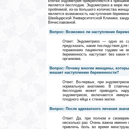
клетки эндометрия прикрепляются к брюшине
является бесплодие. Эндометриоз в мире явл
проблемой, из-за большого количества женщ
является возможность наступления беременн
Швейцарской Университетской Клиники, кан
Вячеславовной.
Вопрос: Возможно ли наступление берем
Ответ: Эндометриоз — одно из са
предсказать, какие последствия для
поражениях пациентки годами не мо
беременность наступает без каких-
организма.
Вопрос: Почему многие женщины, которые
мешает наступлению беременности?
Ответ: Во-первых, при эндометрио
нормальную анатомию. В спаечный
бесплодию может приводить нару
эндометриозе, включаются иммун
плодного яйца к стенке матки.
Вопрос: После адекватного лечения зна
Ответ: Да, при полном и своевре
несколько раз. Очень важна именно
привлечь боль во время менструа