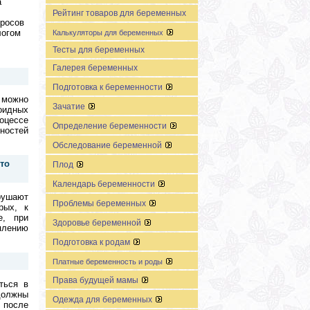
а
Рейтинг товаров для беременных
просов
логом
Калькуляторы для беременных
Тесты для беременных
Галерея беременных
Подготовка к беременности
 можно
Зачатие
иоидных
оцессе
Определение беременности
ностей
Обследование беременной
то
Плод
Календарь беременности
рушают
Проблемы беременных
рых, к
е, при
Здоровье беременной
плению
Подготовка к родам
Платные беременность и роды
Права будущей мамы
ться в
должны
Одежда для беременных
 после