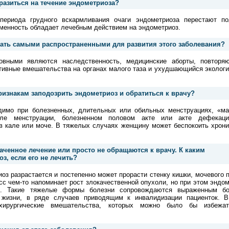
разиться на течение эндометриоза?
периода грудного вскармливания очаги эндометриоза перестают по
менность обладает лечебным действием на эндометриоз.
вать самыми распространенными для развития этого заболевания?
овными являются наследственность, медицинские аборты, повторя
тивные вмешательства на органах малого таза и ухудшающийся эколог
ризнакам заподозрить эндометриоз и обратиться к врачу?
димо при болезненных, длительных или обильных менструациях, «м
ле менструации, болезненном половом акте или акте дефекац
 в кале или моче. В тяжелых случаях женщину может беспокоить хрони
ченное лечение или просто не обращаются к врачу. К каким
з, если его не лечить?
оз разрастается и постепенно может прорасти стенку кишки, мочевого 
сс чем-то напоминает рост злокачественной опухоли, но при этом эндо
с. Такие тяжелые формы болезни сопровождаются выраженным б
жизни, в ряде случаев приводящим к инвалидизации пациенток. В
 хирургические вмешательства, которых можно было бы избежа