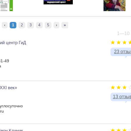
‹
1
2
3
4
5
›
»
1—10 
ий центр ГиД
23 отз
31-49
я
XXI век»
13 отзы
руглосуточно
ru
еон Клиник