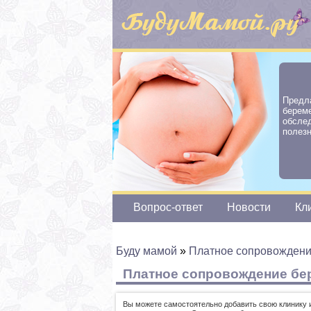
Предл
берем
обсле
полез
Вопрос-ответ
Новости
Кл
Буду мамой
»
Платное сопровождени
Платное сопровождение бер
Вы можете самостоятельно добавить свою клинику 