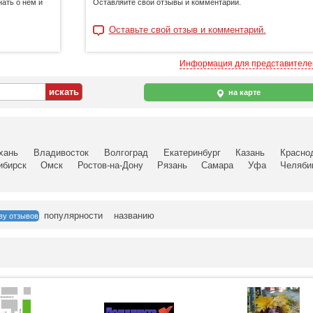
ать о нем и
Оставляйте свой отзывы и комментарии.
Оставьте свой отзыв и комментарий.
Информация для представител
на карте
хань
Владивосток
Волгоград
Екатеринбург
Казань
Красно
ибирск
Омск
Ростов-на-Дону
Рязань
Самара
Уфа
Челяби
популярности
названию
ву отзывов