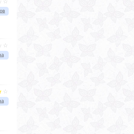
вов
ва
ва