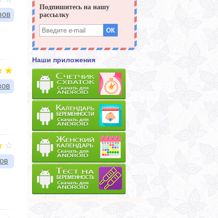
вов
Наши приложения
вов
вов