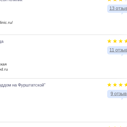
13 отзы
inic.ru/
да
11 отзы
ская
od.ru
оддом на Фурштатской"
9 отзы
я