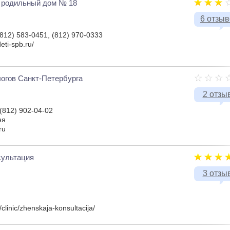
 родильный дом № 18
6 отзы
(812) 583-0451, (812) 970-0333
eti-spb.ru/
огов Санкт-Петербурга
2 отзы
 (812) 902-04-02
ня
ru
сультация
3 отзы
я
/clinic/zhenskaja-konsultacija/