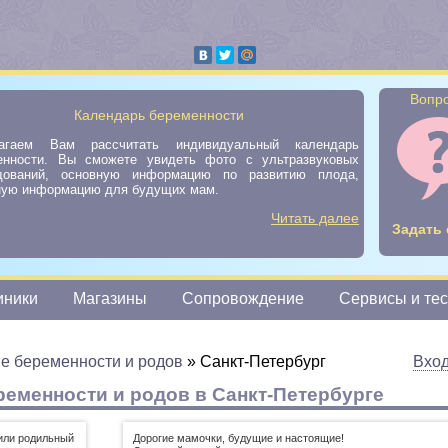
Вопро
Календарь беременности
агаем Вам рассчитать индивидуальный календарь
енности. Вы сможете увидеть фото с ультразвуковых
дований, основную информацию по развитию плода,
ную информацию для будущих мам.
Читать далее
Задать 
иники
Магазины
Сопровождение
Сервисы и те
е беременности и родов
»
Санкт-Петербург
Вхо
еменности и родов в Санкт-Петербурге
или родильный
Дорогие мамочки, будущие и настоящие!