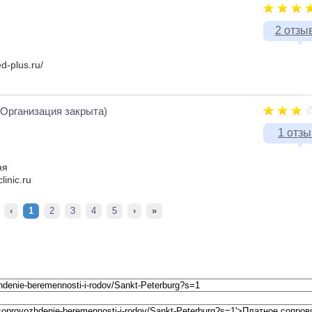
2 отзы
d-plus.ru/
Организация закрыта)
1 отзы
ня
linic.ru
‹
1
2
3
4
5
›
»