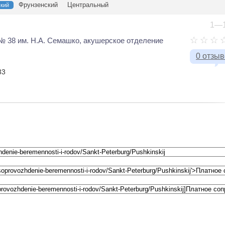
Фрунзенский
Центральный
кий
1—1
№ 38 им. Н.А. Семашко, акушерское отделение
0 отзы
33