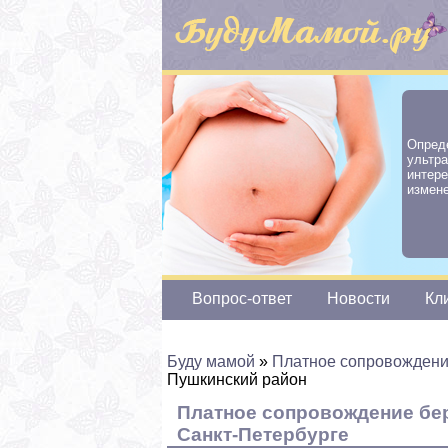
Опре
ультр
интер
измене
Вопрос-ответ
Новости
Кл
Буду мамой
»
Платное сопровождени
Пушкинский район
Платное сопровождение бе
Санкт-Петербурге