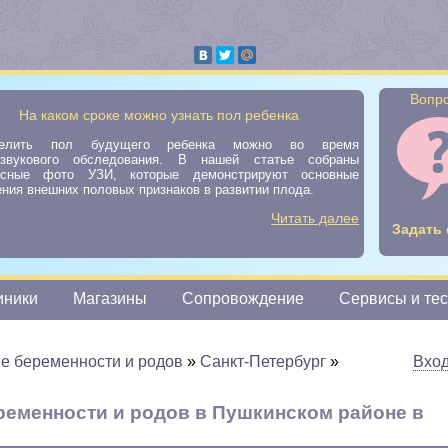
Вопро
На каком сроке можно узнать пол ребенка
делить пол будущего ребенка можно во время
азвукового обследования. В нашей статье собраны
есные фото УЗИ, которые демонстрируют основные
ния внешних половых признаков в развитии плода.
Читать далее
Задать 
иники
Магазины
Сопровождение
Сервисы и те
е беременности и родов
»
Санкт-Петербург
»
Вхо
ременности и родов в Пушкинском районе в