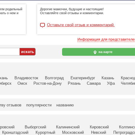
или родильный
Дорогие мамочки, будущие и настоящие!
ать о нем и
Оставляйте свой отзывы и комментарии.
Оставьте свой отзыв и комментарий.
Информация для представител
на карте
хань
Владивосток
Волгоград
Екатеринбург
Казань
Красно
ибирск
Омск
Ростов-на-Дону
Рязань
Самара
Уфа
Челяби
тву отзывов
популярности
названию
ровский
Выборгский
Калининский
Кировский
Колпинс
Кронштадский
Курортный
Московский
Невский
Петроградс