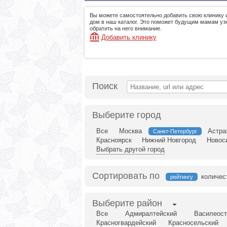
Вы можете самостоятельно добавить свою клинику 
дом в наш каталог. Это поможет будущим мамам узн
обратить на него внимание.
Добавить клинику
Поиск
Выберите город
Все
Москва
Астра
Санкт-Петербург
Красноярск
Нижний Новгород
Новос
Выбрать другой город
Сортировать по
количес
рейтингу
Выберите район
Все
Адмиралтейский
Василеост
Красногвардейский
Красносельский