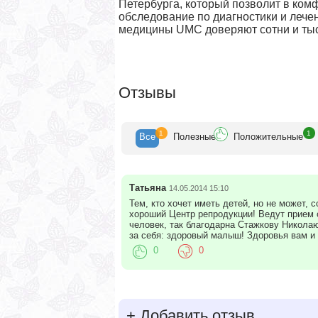
Петербурга, который позволит в ком
обследование по диагностики и леч
медицины UMC доверяют сотни и тыся
Отзывы
1
1
Все
Полезн
ые
Положит
ельные
Татьяна
14.05.2014 15:10
Тем, кто хочет иметь детей, но не может,
хороший Центр репродукции! Ведут прием 
человек, так благодарна Стажкову Никола
за себя: здоровый малыш! Здоровья вам и
0
0
+
Добавить отзыв