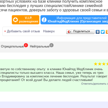
фортных условиях на базе клиники получить комплексное
ению бесплодия у лучших специалистовКлинике семейной
чи пациентов, доверьте заботу о здоровье своей семьи и 
V.I.P.
Информация для представителей
размещение
ЮнайтедМедКлиник (Организация зак
+
Добавить свой отзыв
Наверх
Поделиться…
0
0
Отрицат
ельные
Нейтр
альные
 советую по собственному опыту: в клинике Юнайтед МедКлиник очень
специалисты только высшего класса. Наша семья, уже теперь из трех
ю Владимировичу за комплексное лечение бесплодия. Результат говорит
 процветания!! От всей души! Вы делаете людей счастливыми!
Ответить/дополнить 