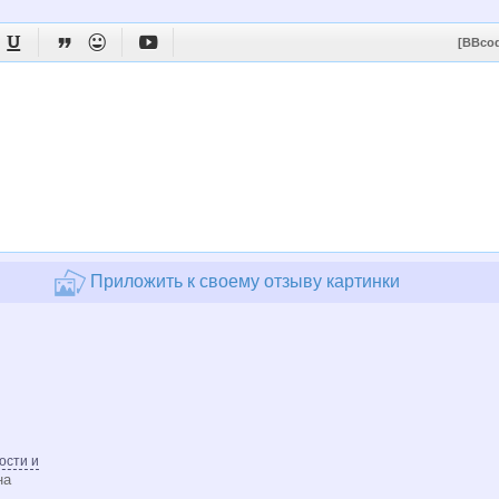




[BBco
Приложить к своему отзыву картинки
ости и
на