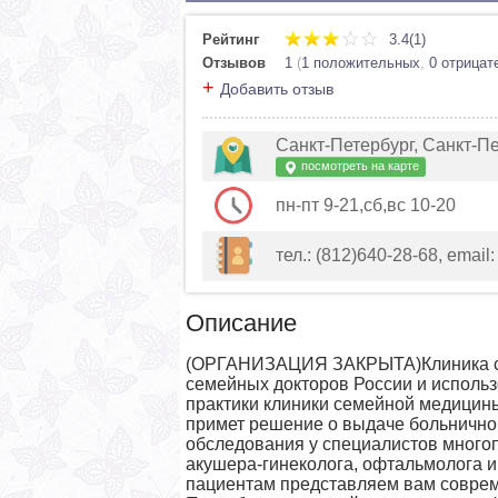
Рейтинг
3.4(1)
Отзывов
1
(
1 положительных
,
0 отрицат
+
Добавить отзыв
Санкт-Петербург, Санкт-Пе
посмотреть на карте
пн-пт 9-21,сб,вс 10-20
тел.: (812)640-28-68, email
Описание
(ОРГАНИЗАЦИЯ ЗАКРЫТА)Клиника се
семейных докторов России и исполь
практики клиники семейной медицин
примет решение о выдаче больничног
обследования у специалистов много
акушера-гинеколога, офтальмолога и
пациентам представляем вам соврем