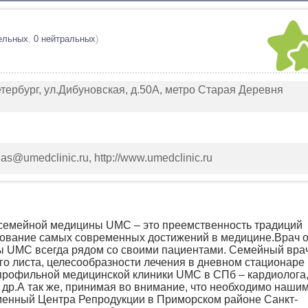
ельных
,
0 нейтральных
)
тербург, ул.Дибуновская, д.50А, метро Старая Деревня
: as@umedclinic.ru, http://www.umedclinic.ru
мейной медицины UMC – это преемственность традиций
зование самых современных достижений в медицине.Врач 
ы UMC всегда рядом со своими пациентами. Семейный вра
о листа, целесообразности лечения в дневном стационаре
профильной медицинской клиники UMC в СПб – кардиолога
 др.А так же, принимая во внимание, что необходимо наши
енный Центра Репродукции в Приморском районе Санкт-