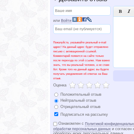


или
Войти
Пожалуйста, указывайте реальный e-mail
адрес! На данный адрес будет отправлено
письмо с активационной ссылкой.
Комментарий появится на сайте только
после перехода по этой ссылке. Нам важно
знать, что вы реальный человек, а не спам-
бот. Кроме того на данный адрес вы будете
получать уведомления об ответах на Ваш
отзыв.
Оценка
Положительный отзыв
Нейтральный отзыв
Отрицательный отзыв
Подписаться на рассылку
Ознакомлен с
Политикой конфиденциальн
и согласен 
обработки персональных данных
обработку моих персональных данных.