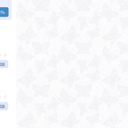
ть
вов
вов