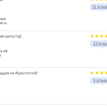
11 отзы
ская
od.ru
ий центр ГиД
23 отз
31-49
я
оддом на Фурштатской"
9 отзы
я