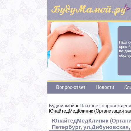
Наш с
срок б
по да
обслед
Вопрос-ответ
Новости
Кл
Буду мамой
»
Платное сопровождени
ЮнайтедМедКлиник (Организация за
ЮнайтедМедКлиник (Организ
Петербург, ул.Дибуновская,