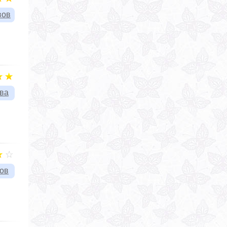
вов
ыва
вов