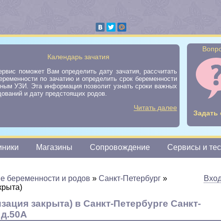
Вопро
Календарь зачатия
ервис поможет Вам определить дату зачатия, рассчитать
еременности по зачатию и определить срок беременности
нным УЗИ. Эта информация позволит узнать сроки важных
ований и дату предстоящих родов.
Читать далее
Задать 
иники
Магазины
Сопровождение
Сервисы и те
е беременности и родов
»
Санкт-Петербург
»
Вхо
крыта)
ация закрыта) в Санкт-Петербурге Санкт-
 д.50А