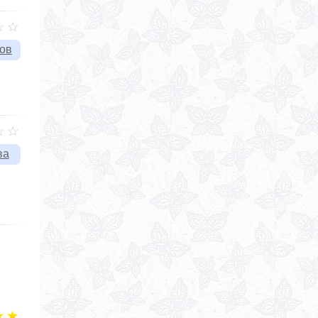
вов
ва