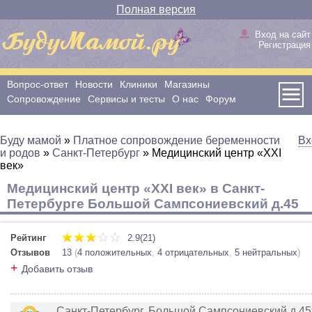
Полная версия
Вход на сайт
Регистрация
Вопрос-ответ
Новости
Клиники
Магазины
Сопровождение
Сервисы и тесты
О нас
Форум
Буду мамой
»
Платное сопровождение беременности
Вх
и родов
»
Санкт-Петербург
»
Медицинский центр «XXI
век»
Медицинский центр «XXI век» в Санкт-
Петербурге Большой Сампсониевский д.45
Рейтинг
2.9(21)
Отзывов
13
(
4 положительных
,
4 отрицательных
,
5 нейтральных
)
+
Добавить отзыв
Санкт-Петербург, Большой Сампсониевский д.45