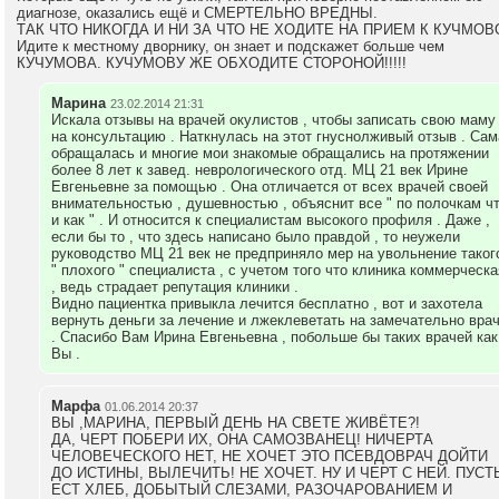
диагнозе, оказались ещё и СМЕРТЕЛЬНО ВРЕДНЫ.
ТАК ЧТО НИКОГДА И НИ ЗА ЧТО НЕ ХОДИТЕ НА ПРИЕМ К КУЧМОВ
Идите к местному дворнику, он знает и подскажет больше чем
КУЧУМОВА. КУЧУМОВУ ЖЕ ОБХОДИТЕ СТОРОНОЙ!!!!!
Марина
23.02.2014 21:31
Искала отзывы на врачей окулистов , чтобы записать свою маму
на консультацию . Наткнулась на этот гнуснолживый отзыв . Сам
обращалась и многие мои знакомые обращались на протяжении
более 8 лет к завед. неврологического отд. МЦ 21 век Ирине
Евгеньевне за помощью . Она отличается от всех врачей своей
внимательностью , душевностью , объяснит все " по полочкам ч
и как " . И относится к специалистам высокого профиля . Даже ,
если бы то , что здесь написано было правдой , то неужели
руководство МЦ 21 век не предприняло мер на увольнение таког
" плохого " специалиста , с учетом того что клиника коммерческа
, ведь страдает репутация клиники .
Видно пациентка привыкла лечится бесплатно , вот и захотела
вернуть деньги за лечение и лжеклеветать на замечательно вра
. Спасибо Вам Ирина Евгеньевна , побольше бы таких врачей как
Вы .
Марфа
01.06.2014 20:37
ВЫ ,МАРИНА, ПЕРВЫЙ ДЕНЬ НА СВЕТЕ ЖИВЁТЕ?!
ДА, ЧЕРТ ПОБЕРИ ИХ, ОНА САМОЗВАНЕЦ! НИЧЕРТА
ЧЕЛОВЕЧЕСКОГО НЕТ, НЕ ХОЧЕТ ЭТО ПСЕВДОВРАЧ ДОЙТИ
ДО ИСТИНЫ, ВЫЛЕЧИТЬ! НЕ ХОЧЕТ. НУ И ЧЕРТ С НЕЙ. ПУСТ
ЕСТ ХЛЕБ, ДОБЫТЫЙ СЛЕЗАМИ, РАЗОЧАРОВАНИЕМ И