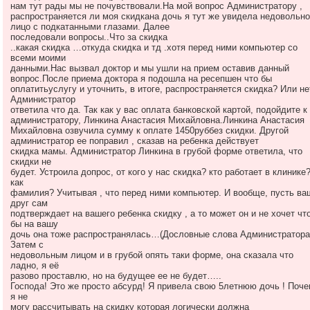
нам тут рады мы не почувствовали.На мой вопрос Администратору ,
распространяется ли моя скидкана дочь я тут же увидела недовольно
лицо с подкатанными глазами. Далее
последовали вопросы..Что за скидка
..какая скидка …откуда скидка и тд .хотя перед ними компьютер со
всеми моими
данными.Нас вызвал доктор и мы ушли на прием оставив данный
вопрос.После приема доктора я подошла на ресепшен что бы
оплатитьуслугу и уточнить, в итоге, распространяется скидка? Или не
Администратор
ответила что да. Так как у вас оплата банковской картой, подойдите к
администратору, Линкина Анастасия Михайловна.Линкина Анастасия
Михайловна озвучила сумму к оплате 1450руббез скидки. Другой
администратор ее поправил , сказав на ребенка действует
скидка мамы. Администратор Линкина в грубой форме ответила, что
скидки не
будет. Устроила допрос, от кого у нас скидка? кто работает в клинике
как
фамилия? Учитывая , что перед ними компьютер. И вообще, пусть ва
друг сам
подтверждает на вашего ребенка скидку , а то может он и не хочет чт
бы на вашу
дочь она тоже распространялась…(Дословные слова Администратора
Затем с
недовольным лицом и в грубой опять таки форме, она сказала что
ладно, я её
разово проставлю, но на будущее ее не будет…..
Господа! Это же просто абсурд! Я привела свою 5летнюю дочь ! Поч
я не
могу рассчитывать на скидку которая логически должна