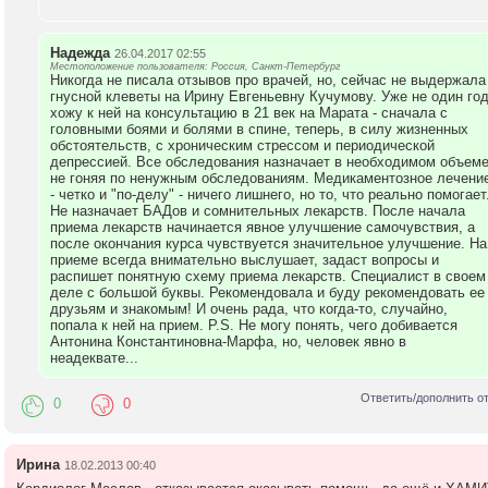
Надежда
26.04.2017 02:55
Местоположение пользователя: Россия, Санкт-Петербург
Никогда не писала отзывов про врачей, но, сейчас не выдержала
гнусной клеветы на Ирину Евгеньевну Кучумову. Уже не один го
хожу к ней на консультацию в 21 век на Марата - сначала с
головными боями и болями в спине, теперь, в силу жизненных
обстоятельств, с хроническим стрессом и периодической
депрессией. Все обследования назначает в необходимом объеме
не гоняя по ненужным обследованиям. Медикаментозное лечени
- четко и "по-делу" - ничего лишнего, но то, что реально помогает
Не назначает БАДов и сомнительных лекарств. После начала
приема лекарств начинается явное улучшение самочувствия, а
после окончания курса чувствуется значительное улучшение. На
приеме всегда внимательно выслушает, задаст вопросы и
распишет понятную схему приема лекарств. Специалист в своем
деле с большой буквы. Рекомендовала и буду рекомендовать ее
друзьям и знакомым! И очень рада, что когда-то, случайно,
попала к ней на прием. P.S. Не могу понять, чего добивается
Антонина Константиновна-Марфа, но, человек явно в
неадеквате...
Ответить/дополнить о
0
0
Ирина
18.02.2013 00:40