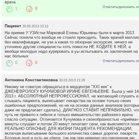
врача .
Ответить/дополнить о
1
0
Пациент
30.05.2013 15:12
На приеме У УЗИстки Марковой Елены Юрьевны были в марте 2013
Сейчас поняли что вообще не стоило приходить. Таких врачей миллио
без квалификации, не узи а какая то обзорная экскурсия. ничего не
уточнено другие специалисты хоть помогли НЕ ХОДИТЕ К НЕЙ, а
ввобще молодых надо курировать а yы испытывать их заключения на
нас больных
Ответить/дополнить о
0
0
Антонина Константиновна
30.03.2013 21:28
Никому не советую обращаться в медцентре "XXI век" к
ДЖЕНЕВРОЛОГУ КУЧУМОВОЙ ИРИНЕ ЕВГЕНЬЕВНЕ. Была у неё 14
2013 г. АБСОЛЮТНЫЙ НЕПРОФЕССИОНАЛ, не желающий слушать и
слышать пациента, выписывает лекарства на основе только своих
ошибочных предположений, но не на основе данных анализов (которы
даже не предлагает сделать), ДИАГНОЗ СТАВИТ НЕПРАВИЛЬНО, чт
чуть не привело к гибели и только вмешательство районного врача
спасло ситуацию. Отличается Кучумова и своеобразностью «приёма» 
минуты слушает и потом 20 минут печатает свои, как выясняется позж
РЕАЛЬНО ОПАСНЫЕ ДЛЯ ЖИЗНИ ПАЦИЕНТА РЕКОМЕНДАЦИИ,
включая выписывание большого количества самых дорогих лекарств.
Которые ещё и чуть не убили, так как при неверно поставленном ею