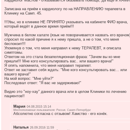
Кардиолог Маслов - отказывается оказывать помощь, да ещё и ХАМИТ
Записана на приём к кардиологу по на НАПРАВЛЕНИЮ терапевта в
Клинику на Самп. 45.
!!!Увы, но в клинике НЕ ПРИНЯТО указывать на кабинете ФИО врача,
который ведёт в данное время приём!!!
Мужчина в белом халате (язык не поворачивается назвать его врачом
спросил по какой причине я к нему пришла, а не о том, что меня
беспокоит!!!
Упомянув о том, что меня направил к нему ТЕРАПЕВТ, я описала
симптомы.
Ответом на это стала безапеляционная фраза: "Зачем вы ко мне
пришли!!! Мне кого консультировать вас.. или вашего врача!"
Я опять напомнила, что меня направил терапевт.
Ответ не заставил себя ждать: "Мне кого консультировать вас... или
вашего врача!"
На мой вопрос: "Мне уйти?"
Последовал ответ: "Я вас не задерживаю!"
Видио это "ноу-хау" данного врача или в целом Клиники по лечению
пациентов!!
Мария
04.08.2015 15:14
Местоположение пользователя: Россия, Санкт-Петербург
Абсолютно согласна с отзывом! Хамство - его конёк.
Наталья
26.09.2016 11:59