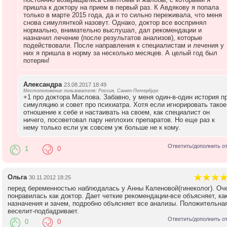
пришла к доктору на прием в первый раз. К Авдякову я попала
только в марте 2015 года, да и то сильно переживала, что меня
снова симулянткой назовут. Однако, доктор все воспринял
нормально, внимательно выслушал, дал рекомендации и
назначил лечение (после результатов анализов), которые
подействовали. После направления к специалистам и лечения у
них я пришла в норму за несколько месяцев. А целый год был
потерян!
Александра
23.08.2017 18:49
Местоположение пользователя: Россия, Санкт-Петербург
+1 про доктора Маслова. Забавно, у меня один-в-один история п
симуляцию и совет про психиатра. Хотя если игнорировать такое
отношение к себе и настаивать на своем, как специалист он
ничего, посоветовал пару неплохих препаратов. Но еще раз к
нему только если уж совсем уж больше не к кому.
Ответить/дополнить о
1
0
Ольга
30.11.2012 18:25
перед беременностью наблюдалась у Анны Каленовой(гинеколог). Оч
понравилась как доктор. Дает четкие рекомендации-все объясняет, ка
назначения и зачем, подробно объясняет все анализы. Положительная
веселит-подбадривает.
Ответить/дополнить о
0
0