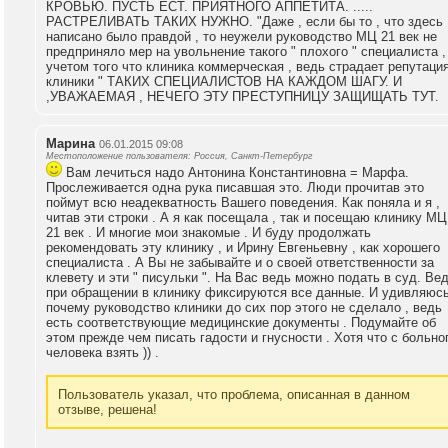
КРОВЬЮ. ПУСТЬ ЕСТ. ПРИЯТНОГО АППЕТИТА. .....
РАСТРЕЛИВАТЬ ТАКИХ НУЖНО. "Даже , если бы то , что здесь
написано было правдой , то неужели руководство МЦ 21 век не
предприняло мер на увольнение такого " плохого " специалиста ,
учетом того что клиника коммерческая , ведь страдает репутаци
клиники " ТАКИХ СПЕЦИАЛИСТОВ НА КАЖДОМ ШАГУ. И
,УВАЖАЕМАЯ , НЕЧЕГО ЭТУ ПРЕСТУПНИЦУ ЗАЩИЩАТЬ ТУТ.
Марина
06.01.2015 09:08
Местоположение пользователя: Россия, Санкт-Петербург
Вам лечиться надо Антонина Константиновна = Марфа.
Прослеживается одна рука писавшая это. Люди прочитав это
поймут всю неадекватность Вашего поведения. Как поняла и я ,
читав эти строки . А я как посещала , так и посещаю клинику МЦ
21 век . И многие мои знакомые . И буду продолжать
рекомендовать эту клинику , и Ирину Евгеньевну , как хорошего
специалиста . А Вы не забывайте и о своей ответственности за
клевету и эти " писульки ". На Вас ведь можно подать в суд. Ве
при обращении в клинику фиксируются все данные. И удивляюс
почему руководство клиники до сих пор этого не сделало , ведь
есть соответствующие медицинские документы . Подумайте об
этом прежде чем писать гадости и гнусности . Хотя что с больно
человека взять )) .
Пользователь указал, что проблема, описанная в данном
отзыве, решена!