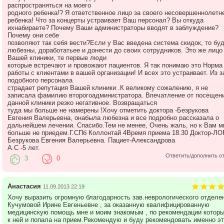
распространяться на моего
родного ребенка!? Я ответственное лицо за своего несовершеннолетн
ребенка! Что за концерты устраивает Ваш персонал? Вы откуда
ихнабираете? Почему Ваши администраторы вводят в заблуждение?
Почему они себе
позволяют так себя вести?Если у Вас введена система скидок, то буд
любезны, доработатьее и донести до своих сотрудников. Это же лицо
Вашей клиники, те первые люди
которые встречают и провожают пациентов. Я так понимаю это Норма
работы с клиентами в вашей организации! И всех это устраивает. Из з
подобного персонала
страдает репутация Вашей клиники .К великому сожалению, я не
записала фамилию второгоадминистратора. Впечатление от посещен
данной клиники резко негативное. Возвращаться
туда мы больше не намерены !Хочу отметить доктора -Безрукова
Евгения Валерьевна, онабыла любезна и все подробно рассказала о
дальнейшем лечении. Спасибо.Тем не менее, Очень жаль, но к Вам м
больше не приедем.Г.СПб Коллонтай 4Время приема 18.30 Доктор-ЛО
Безрукова Евгения Валерьевна. Пациет-Александрова
А.С -5 лет.
Ответить/дополнить о
3
0
Анастасия
11.09.2013 22:19
Хочу выразить огромную благодарность зав.неврологического отделе
Кучумовой Ирине Евгеньевне , за оказанную квалифицированную
медицинскую помощь мне и моим знакомым , по рекомендации которы
к ней и попала на прием.Рекомендую и буду рекомендовать именно эт