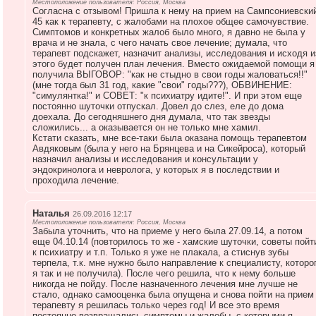
Местоположение пользователя: Россия, Москва
Согласна с отзывом! Пришла к нему на прием на Сампсониевски
45 как к терапевту, с жалобами на плохое общее самочувствие.
Симптомов и конкретных жалоб было много, я давно не была у
врача и не знала, с чего начать свое лечение; думала, что
терапевт подскажет, назначит анализы, исследования и исходя и
этого будет получен план лечения. Вместо ожидаемой помощи я
получила ВЫГОВОР: "как не стыдно в свои годы жаловаться!!"
(мне тогда был 31 год, какие "свои" годы???), ОБВИНЕНИЕ:
"симулянтка!" и СОВЕТ: "к психиатру идите!". И при этом еще
постоянно шуточки отпускал. Довел до слез, еле до дома
доехала. До сегодняшнего дня думала, что так звезды
сложились... а оказывается он не только мне хамил.
Кстати сказать, мне все-таки была оказана помощь терапевтом
Авдяковым (была у него на Брянцева и на Сикейроса), который
назначил анализы и исследования и консультации у
эндокринолога и невролога, у которых я в последствии и
проходила лечение.
Наталья
26.09.2016 12:17
Местоположение пользователя: Россия, Москва
Забыла уточнить, что на приеме у него была 27.09.14, а потом
еще 04.10.14 (повторилось то же - хамские шуточки, советы пойт
к психиатру и т.п. Только я уже не плакала, а стиснув зубы
терпела, т.к. мне нужно было направление к специалисту, которо
я так и не получила). После чего решила, что к нему больше
никогда не пойду. После назначенного лечения мне лучше не
стало, однако самооценка была опущена и снова пойти на прием 
терапевту я решилась только через год! И все это время
постоянно возвращались симптомы и жалобы, с которыми я