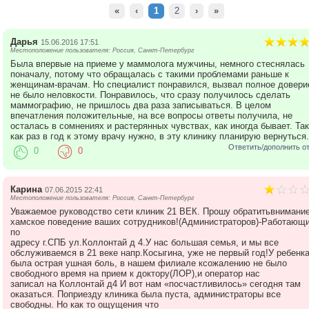
«
‹
1
2
›
»
Дарья
15.06.2016 17:51
Местоположение пользователя: Россия, Санкт-Петербург
Была впервые на приеме у маммолога мужчины, немного стеснялась
поначалу, потому что обращалась с такими проблемами раньше к
женщинам-врачам. Но специалист понравился, вызвал полное довери
не было неловкости. Понравилось, что сразу получилось сделать
маммографию, не пришлось два раза записываться. В целом
впечатления положительные, на все вопросы ответы получила, не
осталась в сомнениях и растерянных чувствах, как иногда бывает. Так
как раз в год к этому врачу нужно, в эту клинику планирую вернуться.
Ответить/дополнить о
0
0
Карина
07.06.2015 22:41
Местоположение пользователя: Россия, Санкт-Петербург
Уважаемое руководство сети клиник 21 ВЕК. Прошу обратитьвнимание
хамское поведение ваших сотрудников!(Администраторов)-Работающ
по
адресу г.СПБ ул.Коллонтай д 4.У нас большая семья, и мы все
обслуживаемся в 21 веке напр.Косыгина, уже не первый год!У ребенк
была острая ушная боль, в нашем филиале ксожалению не было
свободного время на прием к доктору(ЛОР),и оператор нас
записал на Коллонтай д4 И вот нам «посчастливилось» сегодня там
оказаться. Поприезду клиника была пуста, администраторы все
свободны. Но как то ощущения что