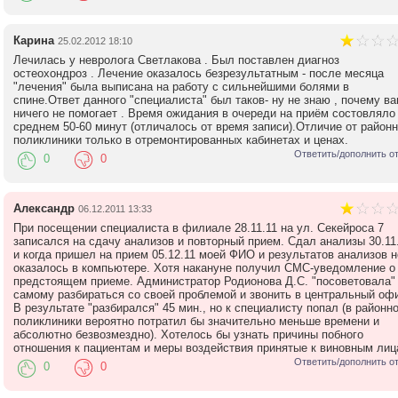
Карина
25.02.2012 18:10
Лечилась у невролога Светлакова . Был поставлен диагноз
остеохондроз . Лечение оказалось безрезультатным - после месяца
"лечения" была выписана на работу с сильнейшими болями в
спине.Ответ данного "специалиста" был таков- ну не знаю , почему в
ничего не помогает . Время ожидания в очереди на приём состовляло
среднем 50-60 минут (отличалось от время записи).Отличие от район
поликлиники только в отремонтированных кабинетах и ценах.
Ответить/дополнить о
0
0
Александр
06.12.2011 13:33
При посещении специалиста в филиале 28.11.11 на ул. Секейроса 7
записался на сдачу анализов и повторный прием. Сдал анализы 30.11
и когда пришел на прием 05.12.11 моей ФИО и результатов анализов н
оказалось в компьютере. Хотя накануне получил СМС-уведомление о
предстоящем приеме. Администратор Родионова Д.С. "посоветовала"
самому разбираться со своей проблемой и звонить в центральный оф
В результате "разбирался" 45 мин., но к специалисту попал (в районн
поликлиники вероятно потратил бы значительно меньше времени и
абсолютно безвозмездно). Хотелось бы узнать причины побного
отношения к пациентам и меры воздействия принятые к виновным лиц
Ответить/дополнить о
0
0