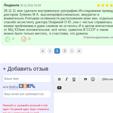
Людмила
30.11.2011 01:04
28.11.11 мне сделали внутривенную урографию.Исследование провед
доктором Зубенко М.А. высокопрофессионально, аккуратно и
внимательно.Учитывая особенности расположения моих вен, отдельн
спасибо ассистенту доктора Опариной О.Ю.,она с честью справилась
моими проблемами,и даже синяков не осталось.И в целом впечатлени
от МЦ ХХIвек положительное: всё четко, грамотно.В СССР о таком
можно было только мечтать, я счастлива, что дожила.
Ответить/дополнить о
0
0
«
‹
1
2
›
»
+
Добавить отзыв





[BBcod
или
Войти

Пожалуйста, указывайте реальный e-mail
адрес! На данный адрес будет отправлено