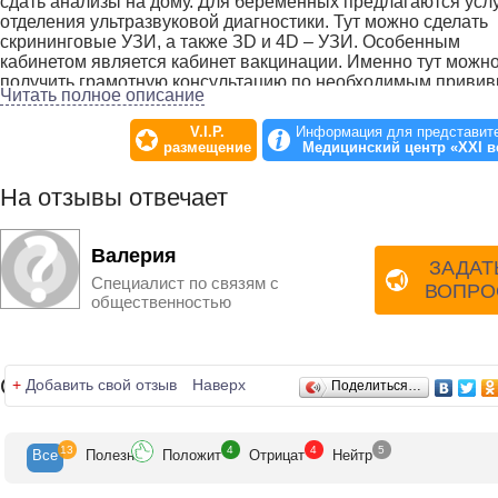
сдать анализы на дому. Для беременных предлагаются усл
отделения ультразвуковой диагностики. Тут можно сделать
скрининговые УЗИ, а также ЗD и 4D – УЗИ. Особенным
кабинетом является кабинет вакцинации. Именно тут можн
получить грамотную консультацию по необходимым привив
Читать полное описание
для своего ребенка и провести плановую вакцинацию.
V.I.P.
Информация для представит
размещение
Медицинский центр «XXI в
На отзывы отвечает
Валерия
ЗАДАТ
Специалист по связям с
ВОПРО
общественностью
Отзывы
+
Добавить свой отзыв
Наверх
Поделиться…
13
4
4
5
Все
Полезн
Положит
Отрицат
Нейтр