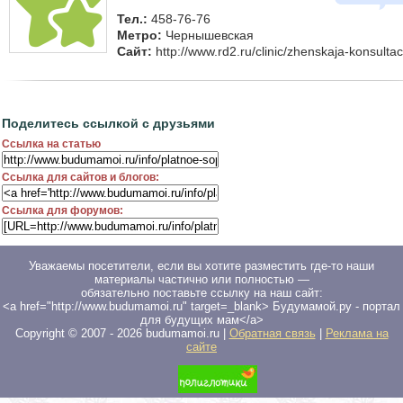
Тел.:
458-76-76
Метро:
Чернышевская
Сайт:
http://www.rd2.ru/clinic/zhenskaja-konsultaci
Поделитесь ссылкой с друзьями
Ссылка на статью
Ссылка для сайтов и блогов:
Ссылка для форумов:
Уважаемы посетители, если вы хотите разместить где-то наши
материалы частично или полностью —
обязательно поставьте ссылку на наш сайт:
<a href="http://www.budumamoi.ru" target=_blank> Будумамой.ру - портал
для будущих мам</a>
Copyright © 2007 -
2026
budumamoi.ru |
Обратная связь
|
Реклама на
сайте