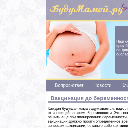
Наш с
срок б
по да
обслед
Вопрос-ответ
Новости
Кл
Вакцинация до беременнос
Каждая будущая мама задумывается, надо ли
от инфекций во время беременности. Этот воп
решить ещё при планировании беременности, т
вакцинации должно пройти определённое вре
вопросом вакцинации, оставьте себе как мин