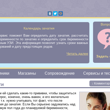
Вопро
Календарь зачатия
ервис поможет Вам определить дату зачатия, рассчитать
еременности по зачатию и определить срок беременности
нным УЗИ. Эта информация позволит узнать сроки важных
ований и дату предстоящих родов.
Читать далее
Задать 
иники
Магазины
Сопровождение
Сервисы и те
ти
↓ Комментар
 ей сделать какие-то прививки, чтобы защититься
рос, конечно, очень важен, и его желательно
.к. нужно учитывать тот факт, что после
мя до зачатия. Если Вы серьезно задумались над
имум пол года до планируемой беременности,