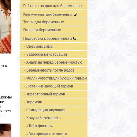
Рейтинг товаров для беременных
Калькуляторы для беременных
Тесты для беременных
Галерея беременных
Подготовка к беременности
· Спермограмма
· Задержка менструации
· Анализы перед беременностью
ел к
· Беременность после родов
· Фолликулостимулирующий гормон
· Лютеинизирующий гормон
· Тиреотропный гормон
зможны
ни,
· Тироксин
и
· Стимуляция овуляции
 через
ь
· Хочу забеременеть
· «Тайм фактор»
· «Вся правда о женском