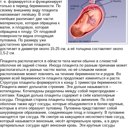
т. е. формируется и функционирует
только в период беременности. По
своему внешнему виду плацента
напоминает лепёшку. В этой
лепёшке различают две части:
материнскую, которая обращена к
матке, и плодовую, которая
обращена к плоду. От плодовой
поверхности видна отходящая
пуповина. По размеру уже
достаточно зрелая плацента
достигает в диаметре около 15-25 см, а её толщина составляет около
1,5-2 см.
Плацента располагается в области тела матки обычно в слизистой
оболочке её задней стенки. Иногда плацента по разным причинам может
располагаться в разных частях матки, но её слишком низкое
расположение может повлиять на течение беременности и родов. Во
время всей беременности плацента продолжает изменяться и расти.
Структура плаценты формируется к концу 1 триместра беременности.
Плацента имеет дольчатое строение. Эти дольки называются –
котиледоны. Котиледоны разделены между собой перегородками –
септами. Каждая долька плаценты содержит в себе капиллярные
сосуды. Плодовая сторона плаценты покрыта амнионом. По этой
оболочке также идут сосуды, которые объединяются в более крупные,
которые в итоге образуют пуповину. Пуповина представляет собой
шнуровидное образование, соединяющее плод и плаценту. В пуповине
находятся три сосуда. Не смотря на кажущееся несоответствие сосуд,
который называется венозным, несёт артериальную кровь, а в двух
артериальных сосудах идёт венозная кровь. Эти крупные сосуды