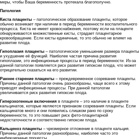
меры, чтобы Ваша беременность протекала благополучно.
Патология
Киста плаценты
– патологическое образование плаценты, которое
обычно возникает при наличии в период беременности воспалительного
процесса. Киста не имеет кровоснабжения, поэтому если на плаценте
обнаруживаются множественные кисты, страдает плацентарное
кровообращение. Если кисты единичные, то это обычно не влияет на
развитие плода.
Гипоплазия плаценты
– патологическое уменьшение размера плаценты
и ухудшение её функций. Наиболее частая причина развития
гипоплазии, это инфекционные процессы в период беременности. Из-за
данной патологии появляется риск развития гипоксии плода, что может
отрицательно сказаться на его развитии.
Раннее старение плаценты
– преждевременное созревание плаценты.
Причины данной патологии очень разнообразны, чаще всего к этому
приводят инфекционные процессы. При данной патологии
увеличивается риск развития гипоксии плода.
Гиперэхогенные включения
в плаценте – это наличие в плаценте
кальцинатов, которые являются признаком созревания плаценты. Если
кальцинатов много и они появились слишком рано по сроку
беременности, то это повышает риск фето-плацентарной
недостаточности и соответственно гипоксии плода.
Кальценоз плаценты
– чрезмерное отложение в плаценте кальция.
Причины данной патологии разнообразны, наиболее часто это
инфекционные процессы.