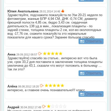
Юлия Анатольевна
28.01.2014 14:46
Здравствуйте, подскажите пожалуйста по Узи 20-21 неделя по
фетометрии, жанные БПР 4,94 СМ, ДНК -0,74 СМ, диаметр
брюшной полости 4,85 см, бедро 3,43 см. сердечная
деятельность 138 уд.в мин., локализация плаценты - по
задней стенке, толщина плаценты 2 см, кол-во околоплодных
вод -17,76 см, скажите пожалуйста это нормальные
показатели для нашего срока? Заранее большое спасибо
Ответить
Анна
29.09.2012 08:57
Здравствуйте) спасибо за статью.. интересно вот что была
узи, срок 33,2 дня поставили в заключение толщина плаценты
увеличина до 43,1..сказали что могут положить в больницу ...
так ли это?
Ответить
Алёна
08.08.2012 18:20
интересно, а главное очень познавательно!!! класс.
Ответить
Андрей
30.04.2012 17:49
Не нужно читать такие статьи, а лучше не публиковать!