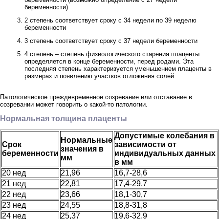
беременности)
2 степень соответствует сроку с 34 недели по 39 неделю
беременности
3 степень соответствует сроку с 37 недели беременности
4 степень – степень физиологического старения плаценты
определяется в конце беременности, перед родами. Эта
последняя степень характеризуется уменьшением плаценты в
размерах и появлению участков отложения солей.
Патологическое преждевременное созревание или отставание в
созревании может говорить о какой-то патологии.
Нормальная толщина плаценты
Допустимые колебания в
Нормальные
Срок
зависимости от
значения в
беременности
индивидуальных данных
мм
в мм
20 нед
21,96
16,7-28,6
21 нед
22,81
17,4-29,7
22 нед
23,66
18,1-30,7
23 нед
24,55
18,8-31,8
24 нед
25,37
19,6-32,9