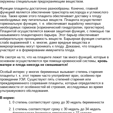
окружены специальным предохраняющим веществом.
Функции плаценты достаточно разнообразны. Конечно, главной
функцией является обеспечение транспорта кислорода и углекислого
газа. Также кроме этого плацента обеспечивает доставку к плоду
необходимых ему питательных веществ. Плацента осуществляет
гормональную функцию, т. е. обеспечивает выработку некоторых
необходимых гормонов (хорионический гонадотропин, прогестерон).
Плацентой осуществляется важная защитная функция, с помощью так
называемого плацентарного барьера. Этот барьер обеспечивает
избирательную проницаемость веществ. Барьерная функция считается
слабо выраженной т. к. многие, даже вредные вещества и
микроорганизмы могут проникать к плоду. Доказано, что плацента
участвует и в формировании иммунитета плода.
Не смотря на то, что на плаценте лежит так много функций, которые в
основном осуществляются при помощи кровеносной системы,
кровь
матери и плода никогда не смешивается!
Особый интерес у многих беременных вызывает степень старения
плаценты т. к. этот термин часто употребляет врач, особенно при
проведении УЗИ. Существуют пять степеней старения или
преждевременного созревания плаценты, которые определяются в
зависимости от особенностей её строения, исследуемых во время
ультразвукового обследования.
В норме:
0 степень соответствует сроку до 30 недель беременности
1 степень соответствует сроку с 30 недель до 34 недель
беременности (возможно определение с 27 недели