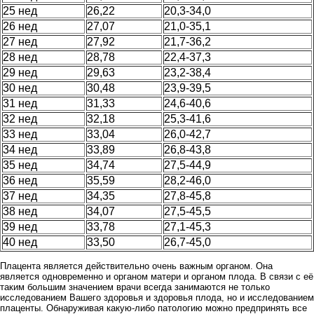
25 нед
26,22
20,3-34,0
26 нед
27,07
21,0-35,1
27 нед
27,92
21,7-36,2
28 нед
28,78
22,4-37,3
29 нед
29,63
23,2-38,4
30 нед
30,48
23,9-39,5
31 нед
31,33
24,6-40,6
32 нед
32,18
25,3-41,6
33 нед
33,04
26,0-42,7
34 нед
33,89
26,8-43,8
35 нед
34,74
27,5-44,9
36 нед
35,59
28,2-46,0
37 нед
34,35
27,8-45,8
38 нед
34,07
27,5-45,5
39 нед
33,78
27,1-45,3
40 нед
33,50
26,7-45,0
Плацента является действительно очень важным органом. Она
является одновременно и органом матери и органом плода. В связи с её
таким большим значением врачи всегда занимаются не только
исследованием Вашего здоровья и здоровья плода, но и исследованием
плаценты. Обнаруживая какую-либо патологию можно предпринять все