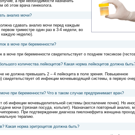
получие, а при необходимости назначить
м об этом врача гинеколога.
ать анализ мочи?
олжна сдавать анализ мочи перед каждым
первом триместре один раз в 3-4 недели, во
м каждую неделю).
лок в моче при беременности?
 в моче при беременности свидетельствует о позднем токсикозе (гестоз
большого количества лейкоцитов? Какая норма лейкоцитов должна быть
че не должна превышать 2 – 4 лейкоцита в поле зрения. Повышенное
я) свидетельствует об инфекции мочевыводящей системы, в первую оче
моче при беременности? Что в таком случае предпринимает врач?
т об инфекции мочевыделительной системы (воспаление почек). Но иног
сдаче мочи (грязная посуда, кольпит). Назначается повторный анализ, м
ечипоренко. При подтверждении диагноза пиелонефрита женщина проход
риальную терапию.
в? Какая норма эритроцитов должна быть?