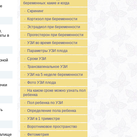
беременных: какие и когда
ме
· Скрининг
· Кортизол при беременности
· Эстрадиол при беременности
,
· Прогестерон при беременности
аты в
· УЗИ во время беременности
· Параметры УЗИ плода
· Сроки УЗИ
рной
· Трансвагинальное УЗИ
· УЗИ на 5 неделе беременности
· Фото УЗИ плода
очки
· На каком сроке можно узнать пол
ребенка
· Пол ребенка по УЗИ
ть
· Определение пола ребенка
· УЗИ в 1 триместре
· Воротниковое пространство
галище
· Фетометрия