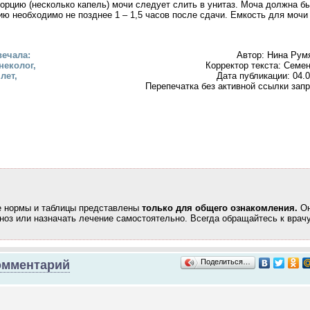
орцию (несколько капель) мочи следует слить в унитаз. Моча должна б
ию необходимо не позднее 1 – 1,5 часов после сдачи. Емкость для мочи
вечала:
Автор: Нина Рум
неколог,
Корректор текста: Семен
лет,
Дата публикации: 04.
Перепечатка без активной ссылки зап
же нормы и таблицы представлены
только для общего ознакомления.
Он
гноз или назначать лечение самостоятельно.
Всегда обращайтесь к врачу
Поделиться…
омментарий