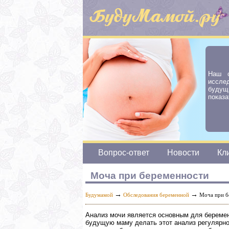
Наш с
иссле
будущ
показа
Вопрос-ответ
Новости
Кл
Моча при беременности
→
→
Будумамой
Обследования беременной
Моча при б
Анализ мочи является основным для беремен
будущую маму делать этот анализ регулярно