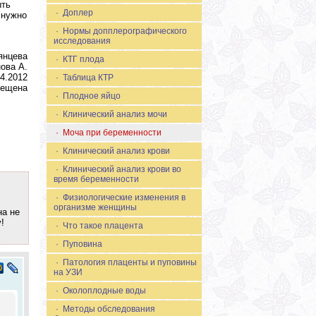
ыть
· Доплер
 нужно
· Нормы допплерографического
исследования
янцева
· КТГ плода
ова А.
04.2012
· Таблица КТР
рещена
· Плодное яйцо
· Клинический анализ мочи
· Моча при беременности
· Клинический анализ крови
· Клинический анализ крови во
время беременности
· Физиологические изменения в
организме женщины
а не
!
· Что такое плацента
· Пуповина
· Патология плаценты и пуповины
на УЗИ
· Околоплодные воды
· Методы обследования