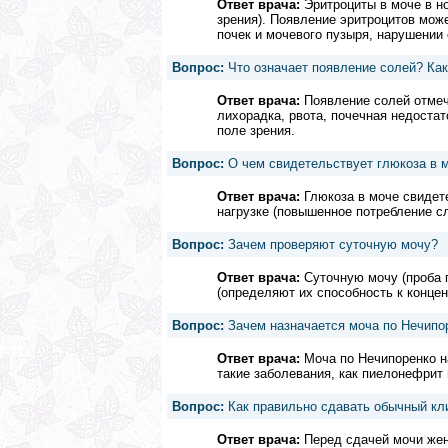
Ответ врача:
Эритроциты в моче в но
зрения). Появление эритроцитов мож
почек и мочевого пузыря, нарушении 
Вопрос:
Что означает появление солей? Как
Ответ врача:
Появление солей отмеч
лихорадка, рвота, почечная недоста
поле зрения.
Вопрос:
О чем свидетельствует глюкоза в 
Ответ врача:
Глюкоза в моче свидет
нагрузке (повышенное потребление сл
Вопрос:
Зачем проверяют суточную мочу?
Ответ врача:
Суточную мочу (проба п
(определяют их способность к конце
Вопрос:
Зачем назначается моча по Нечипо
Ответ врача:
Моча по Нечипоренко н
такие заболевания, как пиелонефрит
Вопрос:
Как правильно сдавать обычный кл
Ответ врача:
Перед сдачей мочи жен