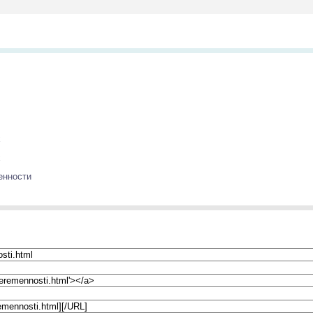
х
х
енности