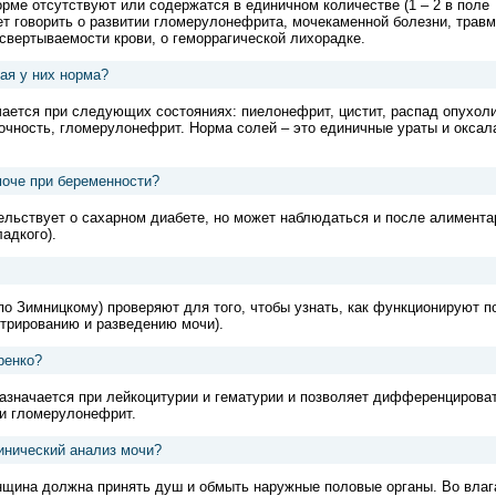
рме отсутствуют или содержатся в единичном количестве (1 – 2 в поле
ет говорить о развитии гломерулонефрита, мочекаменной болезни, трав
свертываемости крови, о геморрагической лихорадке.
ая у них норма?
ается при следующих состояниях: пиелонефрит, цистит, распад опухоли
точность, гломерулонефрит. Норма солей – это единичные ураты и оксал
моче при беременности?
ельствует о сахарном диабете, но может наблюдаться и после алимента
адкого).
о Зимницкому) проверяют для того, чтобы узнать, как функционируют п
нтрированию и разведению мочи).
ренко?
азначается при лейкоцитурии и гематурии и позволяет дифференцирова
 и гломерулонефрит.
инический анализ мочи?
щина должна принять душ и обмыть наружные половые органы. Во вла