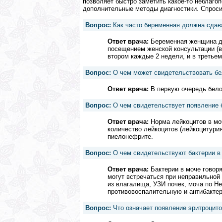
позволяет быстро заметить какое-то неблаго
дополнительные методы диагностики. Спроси
Вопрос:
Как часто беременная должна сдав
Ответ врача:
Беременная женщина д
посещением женской консультации (в 
втором каждые 2 недели, и в третье
Вопрос:
О чем может свидетельствовать бе
Ответ врача:
В первую очередь белок
Вопрос:
О чем свидетельствует появление 
Ответ врача:
Норма лейкоцитов в мо
количество лейкоцитов (лейкоцитури
пиелонефрите.
Вопрос:
О чем свидетельствуют бактерии в 
Ответ врача:
Бактерии в моче говоря
могут встречаться при неправильной 
из влагалища, УЗИ почек, моча по Н
противовоспалительную и антибакте
Вопрос:
Что означает появление эритроцито