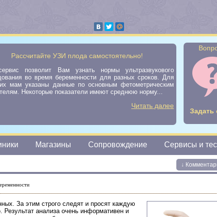
Вопро
Рассчитайте УЗИ плода самостоятельно!
ервис позволит Вам узнать нормы ультразвукового
дования во время беременности для разных сроков. Для
их мам указаны данные по основным фетометрическим
телям. Некоторые показатели имеют среднюю норму...
Читать далее
Задать 
иники
Магазины
Сопровождение
Сервисы и те
↓ Комментар
еременности
ных. За этим строго следят и просят каждую
. Результат анализа очень информативен и