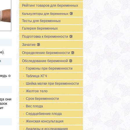
Рейтинг товаров для беременных
Калькуляторы для беременных
Тесты для беременных
Галерея беременных
Подготовка к беременности
Зачатие
е).
Определение беременности
Обследование беременной
?
· Гормоны при беременности
редь о
· Таблица ХГЧ
· Шейка матки при беременности
· Желтое тело
· Срок беременности
да они
азок
· Вес плода
ит
· Сердцебиение плода
· Женская консультация
· Анализы и исследования