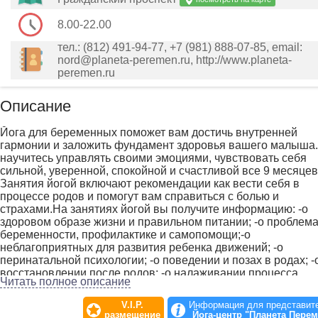
8.00-22.00
тел.: (812) 491-94-77, +7 (981) 888-07-85, email:
nord@planeta-peremen.ru, http://www.planeta-
peremen.ru
Описание
Йога для беременных поможет вам достичь внутренней
гармонии и заложить фундамент здоровья вашего малыша
научитесь управлять своими эмоциями, чувствовать себя
сильной, уверенной, спокойной и счастливой все 9 месяцев
Занятия йогой включают рекомендации как вести себя в
процессе родов и помогут вам справиться с болью и
страхами.На занятиях йогой вы получите информацию: -о
здоровом образе жизни и правильном питании; -о проблем
беременности, профилактике и самопомощи;-о
неблагоприятных для развития ребенка движений; -о
перинатальной психологии; -о поведении и позах в родах; -
восстановлении после родов; -о налаживании процесса
Читать полное описание
лактации.Также мы предлагаем Курс по подготовке
инструкторов по перинатальной йоге (йоге для беременных
V.I.P.
Информация для представит
Курс сочетает в себе теорию, практику и методику препода
размещение
Йога-центр "Планета Перем