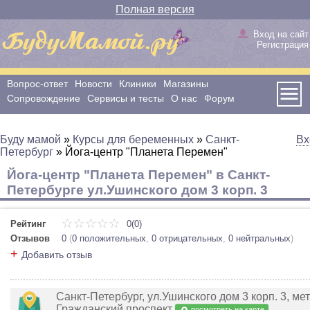
Полная версия
Вход на сайт
Регистрация
Вопрос-ответ
Новости
Клиники
Магазины
Сопровождение
Сервисы и тесты
О нас
Форум
Буду мамой
»
Курсы для беременных
»
Санкт-
Вх
Петербург
»
Йога-центр "Планета Перемен"
Йога-центр "Планета Перемен" в Санкт-
Петербурге ул.Ушинского дом 3 корп. 3
Рейтинг
0(0)
Отзывов
0
(
0 положительных
,
0 отрицательных
,
0 нейтральных
)
+
Добавить отзыв
Санкт-Петербург, ул.Ушинского дом 3 корп. 3, ме
Гражданский проспект
посмотреть на карте