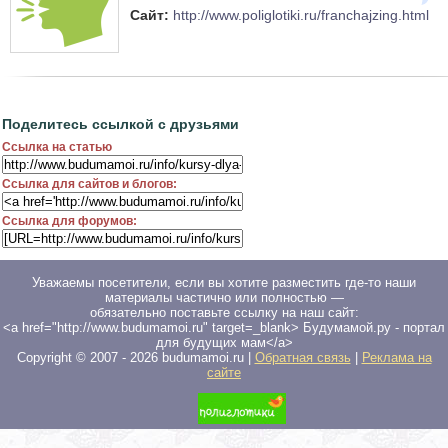
Сайт:
http://www.poliglotiki.ru/franchajzing.html
Поделитесь ссылкой с друзьями
Ссылка на статью
Ссылка для сайтов и блогов:
Ссылка для форумов:
Уважаемы посетители, если вы хотите разместить где-то наши
материалы частично или полностью —
обязательно поставьте ссылку на наш сайт:
<a href="http://www.budumamoi.ru" target=_blank> Будумамой.ру - портал
для будущих мам</a>
Copyright © 2007 -
2026
budumamoi.ru |
Обратная связь
|
Реклама на
сайте