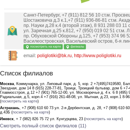
Санкт-Петербург, +7 (911) 812 56 10 ст.м. Просве
Шостаковича д.3 к.1,+7 (911) 936-86-81 ст.м. Ака
пр. Науки д.28 к.4 (второй этаж), 8 931 288 03 11 
ул. Заречная д.25 к.812, +7 (950) 019 02 51 ст.м.
пр. Обуховской Обороны д.125, +7 (953) 374 96 52
Василеостровская, Васильевский остров, 6-я лин
посмотреть на карте
филиалы
email:
poliglotiki@bk.ru
,
http://www.poliglotiki.ru
Список филиалов
Москва
, Коммунарка, ул. Липовый парк, д. 5, кор. 2 +7(495)7419580, Ба
Звездная, дом 14 8 (915) 228-77-81, Троицк, Троицкий бульвар, дом 6 +7-4
Главмосстроя, д.12 +7 (901) 765-12-00, ул. Москворечье д. 4 к. 6 8 (495) 9
Радиальная, д.5, корп.4 +7 (916) 261-48-08, ул. Мытная, д.23, корп.1 8-96
(
посмотреть на карте
)
Астрахань
, +7 (908) 610 60 73 ул. 2-я Дербентская, д. 28, +7 (908) 610 6
д.43Б (
посмотреть на карте
)
Ижевск
, + 7 (982) 826 75 72 ул. Кунгурцева, 23 (
посмотреть на карте
)
Смотреть полный список филиалов (11)