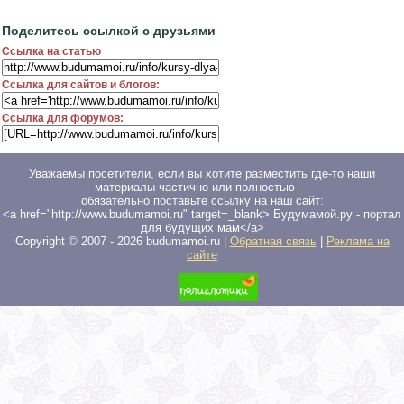
Поделитесь ссылкой с друзьями
Ссылка на статью
Ссылка для сайтов и блогов:
Ссылка для форумов:
Уважаемы посетители, если вы хотите разместить где-то наши
материалы частично или полностью —
обязательно поставьте ссылку на наш сайт:
<a href="http://www.budumamoi.ru" target=_blank> Будумамой.ру - портал
для будущих мам</a>
Copyright © 2007 -
2026
budumamoi.ru |
Обратная связь
|
Реклама на
сайте