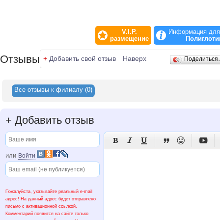
V.I.P.
Информация для
размещение
Полиглоти
Отзывы
+
Добавить свой отзыв
Наверх
Поделитьс
Все отзывы к филиалу (0)
+
Добавить отзыв






или
Войти
Пожалуйста, указывайте реальный e-mail
адрес! На данный адрес будет отправлено
письмо с активационной ссылкой.
Комментарий появится на сайте только