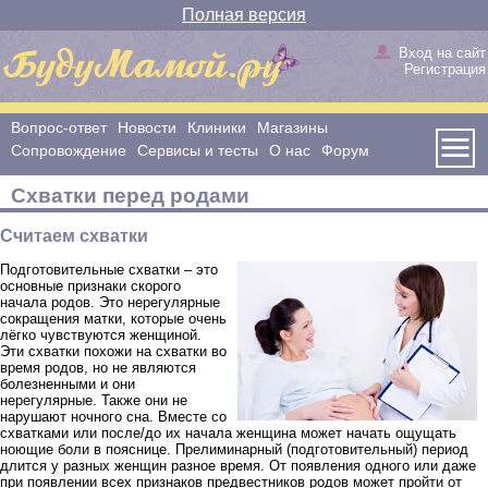
Полная версия
Вход на сайт
Регистрация
Вопрос-ответ
Новости
Клиники
Магазины
Сопровождение
Сервисы и тесты
О нас
Форум
Схватки перед родами
Считаем схватки
Подготовительные схватки – это
основные признаки скорого
начала родов. Это нерегулярные
сокращения матки, которые очень
лёгко чувствуются женщиной.
Эти схватки похожи на схватки во
время родов, но не являются
болезненными и они
нерегулярные. Также они не
нарушают ночного сна. Вместе со
схватками или после/до их начала женщина может начать ощущать
ноющие боли в пояснице. Прелиминарный (подготовительный) период
длится у разных женщин разное время. От появления одного или даже
при появлении всех признаков предвестников родов может пройти от