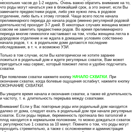
нескольких часов до 1-2 недель. Очень важно обратить внимание на то,
что роды могут начаться уже в ближайший срок, а это значит, если Вы
замечаете предвестники родов, либо уже нужно лечь в родовое
отделение, либо быть к этому готовой. Чаще всего после начала
прелиминарного периода до начала родов (именно регулярной родовой
деятельности) проходит 3-7 дней. В некоторых случаях женщина может
совсем не заметить предвестники родов. Во время прелиминарного
периода многие гинекологи настаивают на том, чтобы женщина легла в
дородовое отделение и не ждала в домашних условиях собственно
начала родов, т. к. в родильном доме делаются последние
обследования, в т. ч. и возможно УЗИ.
Только в том случае, если Вы категорически не хотите заранее
ложиться в родильный дом и ждете регулярных схваток, Вам может
пригодиться наш сервис, который поможет легко и удобно подсчитать
схватки.
При появлении схватки нажмите кнопку
НАЧАЛО СХВАТКИ
. При
окончании схватки, когда болевые ощущения ослабнут, нажмите кнопку
ОКОНЧАНИЕ СХВАТКИ.
Вы увидите время начала и окончания схватки, а также её длительность
и частоту, т. е. длительность перерыва между схватками.
Внимание! Если у Вас повторные роды или родильный дом находится
далеко от дома, следует ехать в родильный дом при начале регулярных
схваток. Если роды первые, беременность протекала без патологий и
плод находится в нормальном положении, то можно дождаться схваток
с регулярностью 1 схватка за 10 минут. Помните о том, что роды могут
проходить стремительно, а также с осложнениями и администрация