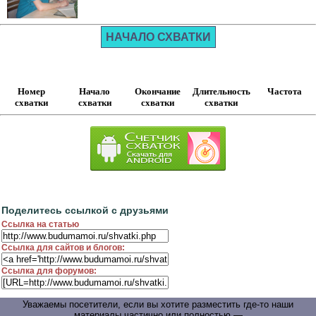
НАЧАЛО СХВАТКИ
Номер
Начало
Окончание
Длительность
Частота
схватки
схватки
схватки
схватки
Поделитесь ссылкой с друзьями
Ссылка на статью
Ссылка для сайтов и блогов:
Ссылка для форумов:
Уважаемы посетители, если вы хотите разместить где-то наши
материалы частично или полностью —