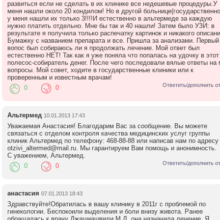
развиться если не сделать в их клинике все недешевые процедуры.У
меня нашли около 20 кондилом! Но в другой больнице(государственно
у меня нашли их только 3!!!!И естественно в альтермеде за каждую
нужно платить отдельно. Мне бы так и 40 нашли! Затем было УЗИ: в
результате я получила только распечатку картинок и никакого описани
Бумажку с названием препарата и все. Пришла за анализами. Первый
вопос был собираюсь ли я продолжать лечение. Мой ответ был
естественно НЕТ! Так как я уже поняла что попалась на удочку в этот
полесос-собиратель денег. После чего последовали вялые ответы на 
вопросы. Мой совет, ходите в государственные клиники или к
проверенным и известным врачам!
Ответить/дополнить о
0
0
Альтермед
10.01.2013 17:43
Уважаемая Анастасия! Благодарим Вас за сообщение. Вы можете
связаться с отделом контроля качества медицинских услуг группы
клиник Альтермед по телефону: 468-88-88 или написав нам по адресу
otzivi_altermed@mail.ru. Мы гарантируем Вам помощь и анонимность.
С уважением, Альтермед.
Ответить/дополнить о
0
0
анастасия
07.01.2013 18:43
Здравствуйте!Обратилась в вашу клинику в 2011г с проблемой по
гинекологии. Беспокоили выделения и боли внизу живота. Ранее
обращалась к врачу Джашиашвили М.Д. она назначила лечение. Я