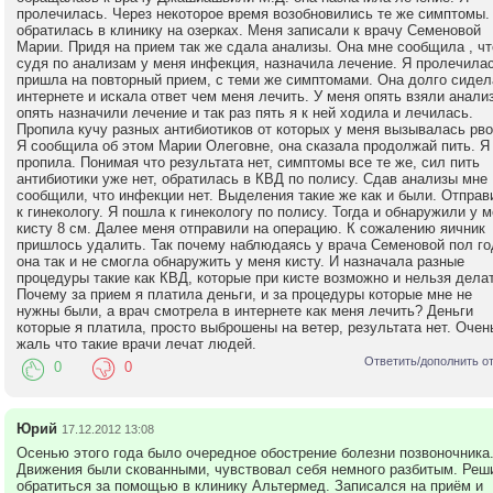
пролечилась. Через некоторое время возобновились те же симптомы.
обратилась в клинику на озерках. Меня записали к врачу Семеновой
Марии. Придя на прием так же сдала анализы. Она мне сообщила , чт
судя по анализам у меня инфекция, назначила лечение. Я пролечилас
пришла на повторный прием, с теми же симптомами. Она долго сидел
интернете и искала ответ чем меня лечить. У меня опять взяли анали
опять назначили лечение и так раз пять я к ней ходила и лечилась.
Пропила кучу разных антибиотиков от которых у меня вызывалась рво
Я сообщила об этом Марии Олеговне, она сказала продолжай пить. Я
пропила. Понимая что результата нет, симптомы все те же, сил пить
антибиотики уже нет, обратилась в КВД по полису. Сдав анализы мне
сообщили, что инфекции нет. Выделения такие же как и были. Отправ
к гинекологу. Я пошла к гинекологу по полису. Тогда и обнаружили у 
кисту 8 см. Далее меня отправили на операцию. К сожалению яичник
пришлось удалить. Так почему наблюдаясь у врача Семеновой пол го
она так и не смогла обнаружить у меня кисту. И назначала разные
процедуры такие как КВД, которые при кисте возможно и нельзя делат
Почему за прием я платила деньги, и за процедуры которые мне не
нужны были, а врач смотрела в интернете как меня лечить? Деньги
которые я платила, просто выброшены на ветер, результата нет. Очен
жаль что такие врачи лечат людей.
Ответить/дополнить о
0
0
Юрий
17.12.2012 13:08
Осенью этого года было очередное обострение болезни позвоночника
Движения были скованными, чувствовал себя немного разбитым. Реш
обратиться за помощью в клинику Альтермед. Записался на приём и