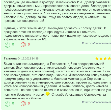
последующее лечение к доктору Закалинскому И.А. Доктор оказался
добрым, внимательным и профессионалом своего дела. Благодаря ег
профессионализму и его умелым рукам состояние моего позвоночник
значительно улучшилось. Я остался доволен проведённым лечением.
Спасибо Вам, доктор, за Ваш труд на пользу людей, а клинике - за
прекрасных специалистов!
Однако, к этой "бочке мёда" вынужден добавить и "ложку дёгтя". В
процессе лечения проходил процедуры и хотел бы отметить
недостаточно внимательное отношение к пациенту некоторых медсест
в филиале на Пятилеток 6/1.
Ответить/дополнить о
0
0
Татьяна
04.12.2012 14:39
Была в клинике альтермед на Пятилеток, д.6 по предварительной
записи. Все понравилось, внимательный персонал (отзвонились и
напомнили дату и время приема), чистота и опрятность клиники. Есть
все необходимое, питьевая вода, бахилы. Интересовала консультация
предмет родинок у дерматолога Маслова Александра Сергеевича,
доктор ответил на все интересующие вопросы, провел иследования, 
итоге все новобразования удалили. Я очень боялась, долго немогла
решиться - но все прошло отлично и безболезненно, единственное ук
немного беспокоил и запах
. Спасибо Александру Сергеевичу за
решение моей проблемы.
Ответить/дополнить о
0
0