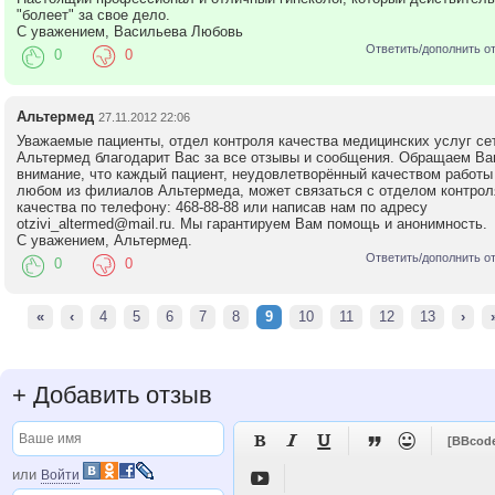
"болеет" за свое дело.
С уважением, Васильева Любовь
Ответить/дополнить о
0
0
Альтермед
27.11.2012 22:06
Уважаемые пациенты, отдел контроля качества медицинских услуг се
Альтермед благодарит Вас за все отзывы и сообщения. Обращаем В
внимание, что каждый пациент, неудовлетворённый качеством работы
любом из филиалов Альтермеда, может связаться с отделом контрол
качества по телефону: 468-88-88 или написав нам по адресу
otzivi_altermed@mail.ru. Мы гарантируем Вам помощь и анонимность.
С уважением, Альтермед.
Ответить/дополнить о
0
0
«
‹
4
5
6
7
8
9
10
11
12
13
›
+
Добавить отзыв





[BBcod
или
Войти
