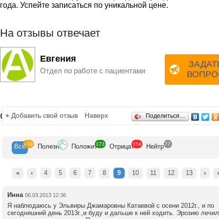
эстетичного вида половых органов, повышение мышечного
года. Успейте записаться по уникальной цене.
тонуса, и как следствие, улучшение качества сексуальной
жизни.
Консультация гинеколога — это первый шаг на пути к
На отзывы отвечает
выздоровлению. Группа клиник «Альтермед» практикует
комплексный подход к решению проблем женского здоровь
Совместно с гинекологами решением данных проблем
Евгения
ЗАДАТ
занимаются квалифицированные специалисты смежных
Отдел по работе с пациентами
профессий.
ВОПРО
Заведующая отделением гинекологии к. м. н., гинеколог-
эндокринолог Е. В. Коваленко.
Отзывы
+
Добавить свой отзыв
Наверх
Поделиться…
404
173
154
77
Все
Полезн
Положит
Отрицат
Нейтр
«
‹
4
5
6
7
8
9
10
11
12
13
›
Инна
06.03.2013 12:36
Я наблюдаюсь у Эльвиры Джамаровны Катаевой с осени 2012г., и по
сегодняшний день 2013г.,и буду и дальше к ней ходить. Эрозию лечил