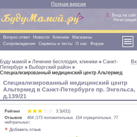
Полная версия
Вход на сайт
Регистрация
Вопрос-ответ
Новости
Клиники
Магазины
Сопровождение
Сервисы и тесты
О нас
Форум
Буду мамой
»
Лечение бесплодия, клиники
»
Санкт-
Вх
Петербург
»
Выборгский район
»
Специализированный медицинский центр Альтермед
Специализированный медицинский центр
Альтермед в Санкт-Петербурге пр. Энгельса,
д.139/21
Рейтинг
3.3(431)
Отзывов
404
(
173 положительных
,
154 отрицательных
,
77
нейтральных
)
+
Добавить отзыв