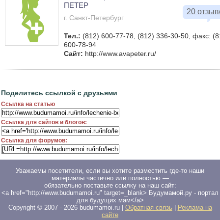
ПЕТЕР
20 отзыв
г. Санкт-Петербург
Тел.:
(812) 600-77-78, (812) 336-30-50, факс: (8
600-78-94
Сайт:
http://www.avapeter.ru/
Поделитесь ссылкой с друзьями
Ссылка на статью
Ссылка для сайтов и блогов:
Ссылка для форумов:
Уважаемы посетители, если вы хотите разместить где-то наши
материалы частично или полностью —
обязательно поставьте ссылку на наш сайт:
<a href="http://www.budumamoi.ru" target=_blank> Будумамой.ру - портал
для будущих мам</a>
Copyright © 2007 -
2026
budumamoi.ru |
Обратная связь
|
Реклама на
сайте