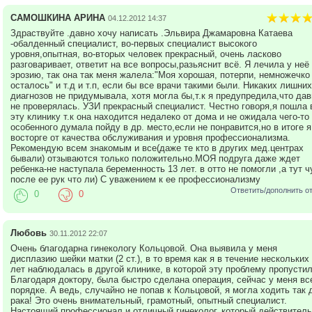
САМОШКИНА АРИНА
04.12.2012 14:37
Здраствуйте .давно хочу написать .Эльвира Джамаровна Катаева
-обалденный специалист, во-первых специалист высокого
уровня,опытная, во-вторых человек прекрасный, очень ласково
разговаривает, ответит на все вопросы,разьяснит всё. Я лечила у неё
эрозию, так она так меня жалела:"Моя хорошая, потерпи, немножечко
осталось" и т.д и т.п, если бы все врачи такими были. Никаких лишних
диагнозов не придумывала, хотя могла бы,т.к я предупредила,что дав
не проверялась. УЗИ прекрасный специалист. Честно говоря,я пошла 
эту клинику т.к она находится недалеко от дома и не ожидала чего-то
особенного думала пойду в др. место,если не понравится,но в итоге я
восторге от качества обслуживания и уровня профессионализма.
Рекомендую всем знакомым и все(даже те кто в других мед.центрах
бывали) отзываются только положительно.МОЯ подруга даже ждет
ребенка-не наступала беременность 13 лет. в отто не помогли ,а тут ч
после ее рук что ли) С уважением к ее профессионализму
Ответить/дополнить о
0
0
Любовь
30.11.2012 22:07
Очень благодарна гинекологу Кольцовой. Она выявила у меня
дисплазию шейки матки (2 ст.), в то время как я в течение нескольких
лет наблюдалась в другой клинике, в которой эту проблему пропустил
Благодаря доктору, была быстро сделана операция, сейчас у меня вс
порядке. А ведь, случайно не попав к Кольцовой, я могла ходить так 
рака! Это очень внимательный, грамотный, опытный специалист.
Настоящий профессионал и отличный гинеколог, который действитель