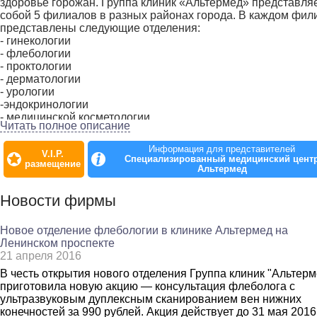
здоровье горожан. Группа клиник «Альтермед» представля
собой 5 филиалов в разных районах города. В каждом фил
представлены следующие отделения:
- гинекологии
- флебологии
- проктологии
- дерматологии
- урологии
-эндокринологии
- медицинской косметологии
Читать полное описание
В отделении гинекологии ведут приём опытные врачи-
гинекологи и гинекологи-эндокринологи, имеющие опыт ра
Информация для представителей
V.I.P.
в государственных больницах Санкт-Петербурга. Клиника
Специализированный медицинский цент
размещение
оказывает широкий спектр услуг в области гинекологии, а в
Альтермед
гинекологи помогают женщинам успешно решать проблемы
здоровьем. Врачи владеют передовыми методами диагност
Новости фирмы
и лечения гинекологических заболеваний, также в клинике
представлено уникальное оборудование для Санкт-Петербу
Новое отделение флебологии в клинике Альтермед на
Во флагманской клинике на проспекте Просвещения
Ленинском проспекте
проводится уникальная процедура — лазерное вагинально
21 апреля 2016
омоложение по итальянской методике MonaLisa Touch™.
Методика направлена на бережное и эффективное решени
В честь открытия нового отделения Группа клиник "Альтерм
проблем в сексуальной сфере женщин, вызванных
приготовила новую акцию — консультация флеболога с
возрастными изменениями в физиологии. Результатом леч
ультразвуковым дуплексным сканированием вен нижних
с помощью этой технологии является восстановление фор
конечностей за 990 рублей. Акция действует до 31 мая 2016