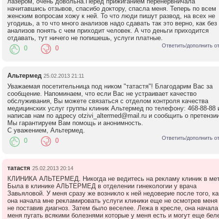
лазером, очень довольна.Перед прижиганием перенервничала
начитавшись отзывов, спасибо доктору, спасла меня. Теперь по всем
женским вопросам хожу к ней. То что люди пишут развод, на всех не
угодишь, а то что много анализов надо сдавать так это верно, как без
анализов понять с чем приходит человек. А что деньги приходится
отдавать, тут ничего не попишешь, услуги платные.
Ответить/дополнить о
0
0
Альтермед
25.02.2013 21:11
Уважаемая посетительница под ником "татастя"! Благодарим Вас за
сообщение. Напоминаем, что если Вас не устраивает качество
обслуживания, Вы можете связаться с отделом контроля качества
медицинских услуг группы клиник Альтермед по телефону: 468-88-88 
написав нам по адресу otzivi_altermed@mail.ru и сообщить о претензии
Мы гарантируем Вам помощь и анонимность.
С уважением, Альтермед.
Ответить/дополнить о
0
0
татастя
25.02.2013 20:14
КЛИНИКА АЛЬТЕРМЕД. Никогда не ведитесь на рекламу клиник в мет
Была в клинике АЛЬТЕРМЕД в отделении гинекологии у врача
Завьяловой. У меня сразу же возникло к ней недоверие после того, ка
она начала мне рекламировать услуги клиники еще не осмотрев меня
не поставив диагноз. Затем было веселее. Лежа в кресле, она начала
меня пугать всякими болезнями которые у меня есть и могут еще бел