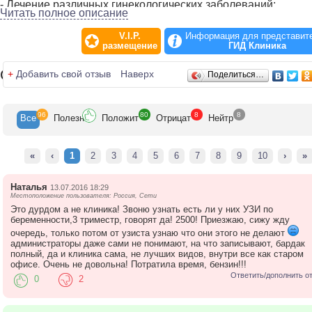
- Лечение различных гинекологических заболеваний;
Читать полное описание
- Влагалищные обработки и другие процедуры.
V.I.P.
Информация для представит
В центре ГИД Клиника проводится ультразвуковое
размещение
ГИД Клиника
исследование (УЗИ) на новейшем ультразвуковом аппарате
Это позволяет точно поставить диагноз, а при необходимос
Отзывы
+
Добавить свой отзыв
Наверх
Поделиться…
дать направление на консультацию к
высококвалифицированным специалистам. У нас проводит
УЗИ беременных. Мы проводим плановые обследования, а
96
80
8
8
также УЗИ для уточнения состояния здоровья плода. Перв
Все
Полезн
Положит
Отрицат
Нейтр
УЗИ плода назначается на 12-14 нед беременности, что уже
этом сроке позволяет выявить группу риска по каким-то
патологиям. С большим вниманием врачи относятся к
«
‹
1
2
3
4
5
6
7
8
9
10
›
»
своевременному выявлению синдрома Дауна и пр. Следу
плановое УЗИ проводится на 21-24 нед. В эти сроки
Наталья
13.07.2016 18:29
исключаются многие пороки развития. Далее УЗИ рекомен
Местоположение пользователя: Россия, Сети
на 32-34 нед беременности. Врач может очень точно ценить
Это дурдом а не клиника! Звоню узнать есть ли у них УЗИ по
внутриутробное состояние плода.
беременности,3 триместр, говорят да! 2500! Приезжаю, сижу жду
очередь, только потом от узиста узнаю что они этого не делают
ГИД Клиника располагает возможностью проведения самы
администраторы даже сами не понимают, на что записывают, бардак
полный, да и клиника сама, не лучших видов, внутри все как старом
различных анализов. Это:
офисе. Очень не довольна! Потратила время, бензин!!!
- TORCH – инфекции;
Ответить/дополнить о
0
2
- Бактериология;
- Биохимические анализы;
- Анализы на гепатит;