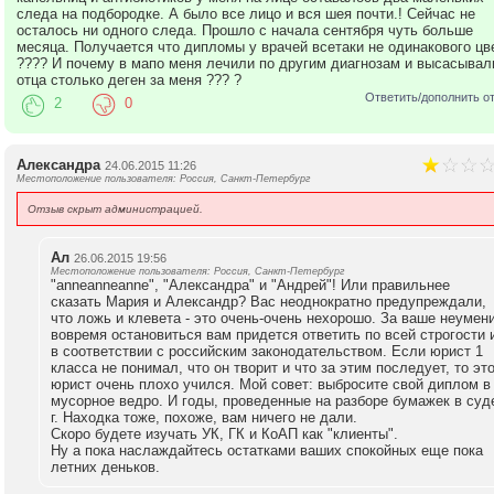
следа на подбородке. А было все лицо и вся шея почти.! Сейчас не
осталось ни одного следа. Прошло с начала сентября чуть больше
месяца. Получается что дипломы у врачей всетаки не одинакового цв
???? И почему в мапо меня лечили по другим диагнозам и высасывал
отца столько деген за меня ??? ?
Ответить/дополнить о
2
0
Александра
24.06.2015 11:26
Местоположение пользователя: Россия, Санкт-Петербург
Отзыв скрыт администрацией.
Ал
26.06.2015 19:56
Местоположение пользователя: Россия, Санкт-Петербург
"anneanneanne", "Александра" и "Андрей"! Или правильнее
сказать Мария и Александр? Вас неоднократно предупреждали,
что ложь и клевета - это очень-очень нехорошо. За ваше неумен
вовремя остановиться вам придется ответить по всей строгости 
в соответствии с российским законодательством. Если юрист 1
класса не понимал, что он творит и что за этим последует, то эт
юрист очень плохо учился. Мой совет: выбросите свой диплом в
мусорное ведро. И годы, проведенные на разборе бумажек в суд
г. Находка тоже, похоже, вам ничего не дали.
Скоро будете изучать УК, ГК и КоАП как "клиенты".
Ну а пока наслаждайтесь остатками ваших спокойных еще пока
летних деньков.