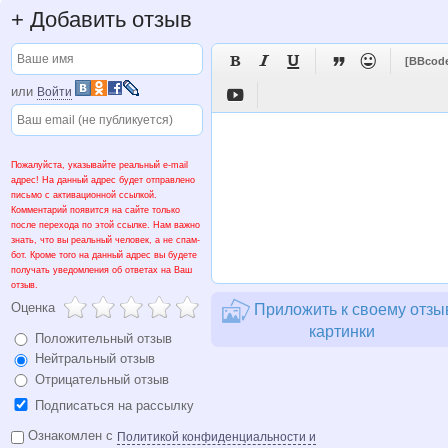
+
Добавить отзыв





[BBcod
или
Войти

Пожалуйста, указывайте реальный e-mail
адрес! На данный адрес будет отправлено
письмо с активационной ссылкой.
Комментарий появится на сайте только
после перехода по этой ссылке. Нам важно
знать, что вы реальный человек, а не спам-
бот. Кроме того на данный адрес вы будете
получать уведомления об ответах на Ваш
отзыв.
Оценка
Приложить к своему отзы
картинки
Положительный отзыв
Нейтральный отзыв
Отрицательный отзыв
Подписаться на рассылку
Ознакомлен с
Политикой конфиденциальности и