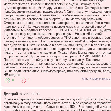
огорожен забором, калитки открываются только магнитками - ждал
местного жителя. Вывески практически не видно. Захожу, вижу
администратора за стойкой, других посетителей нет. Сообщаю зачем
пришёл, администратор: "раздевайтесь". Снял я куртку, подхожу, опя
говорю зачем пришел. В ответ без слов объяснения получаю в руки 2
разных бланка договоров. На обороте у них место под реквизиты.
Смотрю много граф не заполнено, растерялся, спрашиваю: "чего мне
надо делать?" Получаю ответ (в первом лице с интонацией строгой
учительницы младших классов): "БЕРЕМ РУЧКУ И ПИШЕМ!" Ну, дум
ладно, напишу адрес, фамилию и распишуь... На всякий случай
уточняю: "что надо на обороте адрес и ФИО заполнить и расписаться?
Слышу в ответ строго: " Нет спереди тоже пишите!" А граф-то много, а
то сдуру привык, что не только в платных клиниках, но и в поликлини
даже, регистратура сама заполняет карточки и анкеты, да и посетите
никого... Вот и ляпнул не подумав: "Может быть Вы запишете, что над
а я распишусь?" Ну и в ответ заслуженный рявк: "САМИ ПИШИТЕ!"
После такого ушёл, пойду в п-ку, заплачу за справку. Там если в
регистратуре обхамят, так они же с советских времён за малые деньг
работают, а народу много.. Не советую, в общем, друзья, если только
Вы не ради какого-либо знакомого врача, или экономии средств, то ту
НЕ ходите!
Ответить/дополнить о
0
1
Дмитрий
09.02.2013 21:17
Отзыв про врачей оставить не могу - не смог до них дойти! А про сам
организацию могу сказать пару слов: Хотел было справку от терапевт
бассейн без очереди взять. Стоит-то всего 450р. Без очередей и быстр
по телефону сказали, что даже паспорт не нужен! Приехал, с парковк