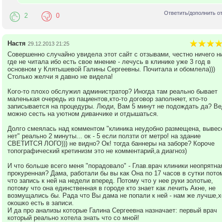
Ответить/дополнить о
2
0
Настя
29.12.2013 21:25
Совершенно случайно увидела этот сайт с отзывами, честно ничего н
где не читала ибо есть свое мнение - лечусь в клинике уже 3 год в
основном у Клятышевой Галины Сергеевны. Почитала и обомлела)))
Столько желчи я давно не видела!
Кого-то плохо обслужил администратор? Иногда там реально бывает
маленькая очередь из пациентов,кто-то договор заполняет, кто-то
записывается на процедуры. Люди, Вам 5 минут не подождать да? Ве
можно сесть на уютном диванчике и отдышаться.
Долго смеялась над комментом "клиника неудобно размещена, вывес
нет" реально 2 минуты... ок - 5 если ползти от метро! на здание
СВЕТИТСЯ ЛОГО))) не видно? Ок! тогда баннеры на заборе? Короче
топографический кретинизм это не комментарий,а диагноз)
И что больше всего меня "порадовало" - Глав.врач клиники неопрятна
прокуренная? Дама, работали бы вы как Она по 17 часов в сутки пото
что запись к ней на недели вперед. Потому что у нее руки золотые,
потому что она единственная в городе кто знает как лечить Акне, не
возмущались бы. Рада что Вы дама не попали к ней - нам же лучше,х
окошко есть в записи.
И да про анализы которые Галина Сергеевна назначает: первый врач
который реально хотела знать что со мной!