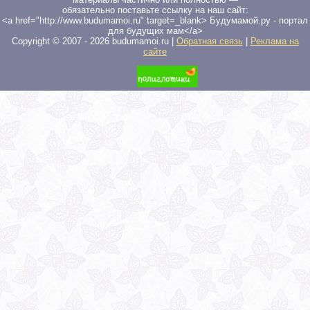
обязательно поставьте ссылку на наш сайт:
<a href="http://www.budumamoi.ru" target=_blank> Будумамой.ру - портал
для будущих мам</a>
Copyright © 2007 -
2026
budumamoi.ru |
Обратная связь
|
Реклама на
сайте