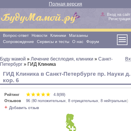
Полная версия
Вход на сайт
Регистрация
Вопрос-ответ
Новости
Клиники
Магазины
Сопровождение
Сервисы и тесты
О нас
Форум
Буду мамой
»
Лечение бесплодия, клиники
»
Санкт-
Вх
Петербург
»
ГИД Клиника
ГИД Клиника в Санкт-Петербурге пр. Науки д.
кор. 6
Рейтинг
4.8(99)
Отзывов
96
(
80 положительных
,
8 отрицательных
,
8 нейтральных
)
+
Добавить отзыв