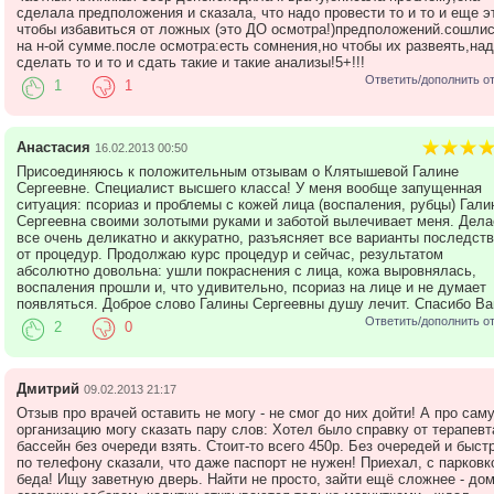
сделала предположения и сказала, что надо провести то и то и еще э
чтобы избавиться от ложных (это ДО осмотра!)предположений.сошли
на н-ой сумме.после осмотра:есть сомнения,но чтобы их развеять,над
сделать то и то и сдать такие и такие анализы!5+!!!
Ответить/дополнить о
1
1
Анастасия
16.02.2013 00:50
Присоединяюсь к положительным отзывам о Клятышевой Галине
Сергеевне. Специалист высшего класса! У меня вообще запущенная
ситуация: псориаз и проблемы с кожей лица (воспаления, рубцы) Гали
Сергеевна своими золотыми руками и заботой вылечивает меня. Дела
все очень деликатно и аккуратно, разъясняет все варианты последст
от процедур. Продолжаю курс процедур и сейчас, результатом
абсолютно довольна: ушли покраснения с лица, кожа выровнялась,
воспаления прошли и, что удивительно, псориаз на лице и не думает
появляться. Доброе слово Галины Сергеевны душу лечит. Спасибо Ва
Ответить/дополнить о
2
0
Дмитрий
09.02.2013 21:17
Отзыв про врачей оставить не могу - не смог до них дойти! А про сам
организацию могу сказать пару слов: Хотел было справку от терапевт
бассейн без очереди взять. Стоит-то всего 450р. Без очередей и быстр
по телефону сказали, что даже паспорт не нужен! Приехал, с парковк
беда! Ищу заветную дверь. Найти не просто, зайти ещё сложнее - до