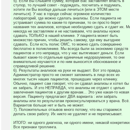
5). Если Вы слышите сумму, которая Вас заставляет впасть в
ступор, то лучший совет - подождать, посчитать и подумать,
хотите ли Вы вообще дальше лечиться (или в ЭТОМ месте
лечиться). У нас в городе сейчас огромное количество
лабораторий, где можно сделать анализы. Если пациента не
устраивает сумма по каким-то причинам, то он просто берет
названия тех анализов, которые необходимо сдать и сдает их. М
никогда не заставляем и не настаиваем, что анализы нужно
сдавать ТОЛЬКО в нашей клинике. У пациента может быть
множество причин, чтобы решить самому, где ему выгоднее
сдавать. Если есть полис ОМС, то можно сдать совершенно
бесплатно в поликлинике. Мы всегда были за экономию средств
пациентов и это неправда, что у нас вытягивают деньги. Если
бывают какие-то отдельные единичные недоразумения, то они
внимательно изучаются и по ним выносится обоснованное и
справедливой решение.
6). Результаты анализов на руки не выдают. Вот это правда.
Администратор просто не сможет запомнить в лицо всех из
многих тысяч наших пациентов, прошедших через клинику.
Обычно, пациент сам говорит, что он сдавал анализы и хотел бы
их забрать. И это НЕПРАВДА, что анализы не отдают с целью
завлечения пациентов к другим врачам... Это уже какая-то новая
версия. Пациенту предлагают ДВА варианта : или забрать
анализы или по результатам проконсультироваться у врача. Всё.
Вариантов больше нет и быть не может.
7). Положительных отзывов много потому, что мы стараемся
делать свою работу. Их никто не удаляет и не переписывает.
ИТОГО: ни одного диагноза, ни одного имени, никакой конкретики
Все признаки троллинга.