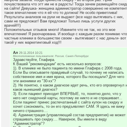
почувствовала что этт им не в радость! Тогда зачем размещайте скид
на сайте! Девушка- женщина администратор совершенно не компетент
такое впечатление что я ей что то должна! Не особо приветлива!
Результаты анализов на руки не выдают (все надо вытягивать с них,
сами не предложат! Вам предложат Только лишь услуги других
врачей!!!)
Положительных отзывов много! Извините что не так, но это мое
впечатление! Я разочарована. И вообще с каждым разом понимаю что
частные клиники в большинстве своем - вытягивают с нас деньги- вот
такой у них маркетинговый ход!!!
Ал
29.11.2014 10:21
Местоположение пользователя: Россия, Санкт-Петербург
Здравствуйте, Глафира.
К Вашей "рекомендации" есть несколько вопросов:
1). В клинике не было пациента по имени Глафира с 2008 года.
Если Вы описываете правдивый случай, то почему не написать
собственное имя и имя врача, которого Вы посещали? Для чего
эти анонимки из "30-хх"?
2). Не понятно, о каком диагнозе идет речь, кто его опровергнул 
каков нынешний диагноз?
3). Если пациент приходит ВПЕРВЫЕ, то, понятно дело, что у
него нет скидочной карты, поэтому ее никто и не спрашивает...
Если пациент принес распечатанный с сайта купон на скидку и
хочет сэкономить, то он его предъявляет САМ. Я здесь не вижу
ничего страшного....
4). Администрация (управляющий состав предприятия) не может
спрашивать про скидку.... Наверное, Вы имели в виду
"Администратор"?