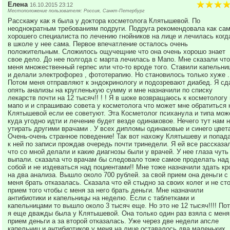
- Гистологические исследования;
Елена
16.10.2015 23:12
Местоположение пользователя: Россия, Санкт-Петербург
- Иммунологические исследования;
Расскажу как я была у доктора косметолога Клятышевой. По
- Спермограмма;
неоднократным требованиям подруги. Подруга рекомендовала как сам
- Онкомаркеры;
хорошего специалиста по лечению гнойников на лице и лечилась когд
- ПЦР;
в школе у нее сама. Первое впечатление осталось очень
- Цитологические исследования;
положительным. Сложилось ощучещние что она очень хорошо знает
свое дело. До нее полгода с марта лечилась в Мапо. Мне сказали что
- и многое другое.
меня множественный герпес или что-то вроде того. Ставили капельни
и делали электрофорез , фототерапию. Но становилось только хуже .
В ГИД Клинике работает отделение урологии. Наши врачи
Потом меня отправляют к эндокринологу и подозревают диабед. Я сд
позволяют решить проблему недержания мочи, простатита 
опять анализы на кругленькую сумму и мне назначили по списку
лекарств почти на 12 тысяч!! ! ! Я в шоке возвращаюсь к косметологу 
мапо и и спрашиваю совета у косметолога что может мне обратиться 
Приходите к нам! Мы Вам поможем!
Клятышевой если ее советуют. Эта Косметолог психанула и типа мож
куда угодно идти и лечение будет везде одинаковое. Нечего тут нам 
утирать другими врачами . У всех дипломы одинаковые и синего цвета
Очень-очень странное поведение! Так вот нахожу Клятышеву и попад
к ней по записи прождав очередь почти тринедели. Я ей все рассказа
что со мной делали и какие диагнозы были у врачей. У нее глаза чуть
выпали. сказала что врачам бы следовало тоже самое проделать над
собой и не издеваться над поциентами!! Мне тоже назначили здать кр
на два анализа. Вышло около 700 рублей. за свой прием она деньги с
меня брать отказалась. Сказала что ей стыдно за своих колег и не ст
прием того чтобы с меня за него брать деньги. Мне назначили
антибиотики и капельницы на неделю. Если с таблетками и
капельницами то вышло около 3 тысяч еще. Но это не 12 тысяч!!!! По
я еще дважды была у Клятышевой. Она только один раз взяла с меня
прием деньги а за второй отказалась. Уже через две недели апсле
капельниц и антибиотиков у меня на лице оставалось два маленьких