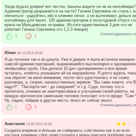
Люди будьте добрее! вот честно, бахилы видите ли не из контейнера?
Администратор разрывается на части? Галина Сергеевна не стала с в
нянчиться - радуйтесь ибо в клинике лечат, а не вытягивают деньги н
контейнеры для бахил, 105 администраторов и полугодовой отпуск гл
врача на Мальдивских остравах. (Кстати единственные 3 дня что не
работает Галина Сергеевна это 1,2,3 января)
Ответить/дополнить о
3
1
Юлия
08.12.2013 18:09
Я до лечения так и не дошла. Уже в дверях я была встечена манерно-
хамсой администраторшей, выражавшейся высокопарно и одновремен
необычайно грубо. Она делала 10 дел одновременно и все время
путалась, клиенты указывали ей на недоработки. Я долго ждала, пока
она обратит на меня внимание, после чего удостоилась я не скажу
разговора, а, скорее, начальственных окриков: "Вы сами знаете, что 
надо?!", "Паспорта нет - до свидания!" и т.д. Судя, потому что я
прочитала, клиника не заинтересована в улучшении своей работы, на
каждую критическое замечание человек получает что-то вроде: "Сам *
Ну, ладно, пойдем в другое место, благо их сейчас много.
Ответить/дополнить о
1
2
Анастасия
13.08.2013 23:36
Сходила впервые и больше не собираюсь.собственно как и во всех
частных клиниках сбор денег.сходила к врачу,описала проблему,она