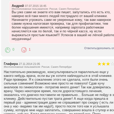
Андрей
07.07.2015 16:45
Местоположение пользователя: Россия, Санкт-Петербург
Вы уже сами не знаете кто вам пишет, запутались кто есть кто,
наверно всё-таки много людей пострадало от вашей клиники.
Начинаете угрожать сами не уверенные кому, так вам наверное
самим нужна налоговая проверка, так для профилактики, тем
более нарушения имеются, например зарплата работникам
начисляется как по белой, так и по чёрной кассе, ну если
выражаться простым языком!!! Успехов в вашей не лёгкой работе
неудачницы!
Ответить/дополнить о
0
1
Глафира
27.11.2014 21:05
Местоположение пользователя: Россия, Санкт-Петербург
Настоятельно рекомендую, консультироваться параллельно еще у
какого нибудь врача, если вы уж хотите наблюдаться в этой клинике.
Ради проверки. Я к сожалению этого не сделала, хотя были очень
сильные сомнения! Возможно мне просто не повезло! Сдав кучу
анализов по гинекологии - потратив много денег! Так как доверилась
врачу. Через некоторое время, после дорогостоящего лечения,
оказалось что диагноз поставили не правильно... Больше не пойду в 
клинику. Действительно пустая трата денег! А еще когда пришла в
первый раз - администрация даже не спрашивает про скидку ( есть ли
она у нас- видимо так им надо!), просто после того как я услышала
сумму, которую мне надо заплатить, совершенно вошла в ступор и вс
напрочь забыла. Когда принесла скидку - во второй раз. Прям