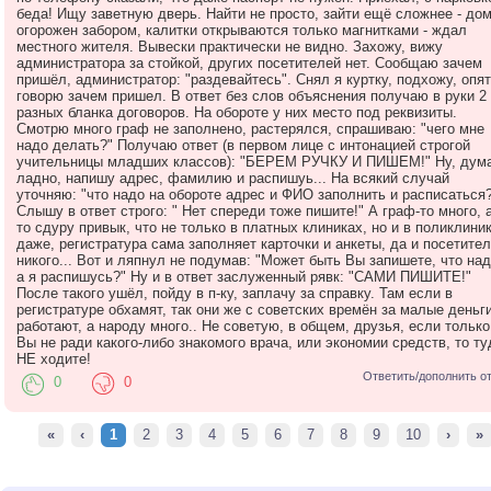
беда! Ищу заветную дверь. Найти не просто, зайти ещё сложнее - до
огорожен забором, калитки открываются только магнитками - ждал
местного жителя. Вывески практически не видно. Захожу, вижу
администратора за стойкой, других посетителей нет. Сообщаю зачем
пришёл, администратор: "раздевайтесь". Снял я куртку, подхожу, опя
говорю зачем пришел. В ответ без слов объяснения получаю в руки 2
разных бланка договоров. На обороте у них место под реквизиты.
Смотрю много граф не заполнено, растерялся, спрашиваю: "чего мне
надо делать?" Получаю ответ (в первом лице с интонацией строгой
учительницы младших классов): "БЕРЕМ РУЧКУ И ПИШЕМ!" Ну, дум
ладно, напишу адрес, фамилию и распишуь... На всякий случай
уточняю: "что надо на обороте адрес и ФИО заполнить и расписаться?
Слышу в ответ строго: " Нет спереди тоже пишите!" А граф-то много, а
то сдуру привык, что не только в платных клиниках, но и в поликлини
даже, регистратура сама заполняет карточки и анкеты, да и посетите
никого... Вот и ляпнул не подумав: "Может быть Вы запишете, что над
а я распишусь?" Ну и в ответ заслуженный рявк: "САМИ ПИШИТЕ!"
После такого ушёл, пойду в п-ку, заплачу за справку. Там если в
регистратуре обхамят, так они же с советских времён за малые деньг
работают, а народу много.. Не советую, в общем, друзья, если только
Вы не ради какого-либо знакомого врача, или экономии средств, то ту
НЕ ходите!
Ответить/дополнить о
0
0
«
‹
1
2
3
4
5
6
7
8
9
10
›
»