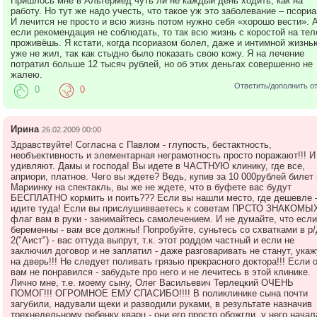
Пришлось мне в Альтермед чуть ли не каждый день ходить, как на
работу. Но тут же надо учесть, что такое уж это заболевание – псориа
И лечится не просто и всю жизнь потом нужно себя «хорошо вести». 
если рекомендация не соблюдать, то так всю жизнь с коростой на тел
проживёшь. Я кстати, когда псориазом болел, даже и интимной жизнь
уже не жил, так как стыдно было показать свою кожу. Я на лечение
потратил больше 12 тысяч рублей, но об этих деньгах совершенно не
жалею.
Ответить/дополнить о
0
0
Ирина
26.02.2009 00:00
Здравствуйте! Согласна с Павлом - глупость, бестактность,
необъективность и элементарная неграмотность просто поражают!!! И
удивляют. Дамы и господа! Вы идете в ЧАСТНУЮ клинику, где все,
априори, платное. Чего вы ждете? Ведь, купив за 10 000рублей билет 
Мариинку на спектакль, вы же не ждете, что в буфете вас будут
БЕСПЛАТНО кормить и поить??? Если вы нашли место, где дешевле 
идите туда! Если вы прислушивваетесь к советам ПРСТО ЗНАКОМЫХ
флаг вам в руки - занимайтесь самолечением. И не думайте, что если
беременны - вам все должны! Попробуйте, суньтесь со схватками в р/
2("Аист") - вас оттуда выпрут, т.к. этот роддом частный и если не
заключил договор и не заплатил - даже разговаривать не станут, укаж
на дверь!!! Не следует поливать грязью прекрасного доктора!!! Если 
вам не понравился - забудьте про него и не лечитесь в этой клинике.
Лично мне, т.е. моему сыну, Олег Васильевич Терлецкий ОЧЕНЬ
ПОМОГ!!! ОГРОМНОЕ ЕМУ СПАСИБО!!!! В поликлинике сына почти
загубили, надували щеки и разводили руками, в результате назначив
трехнедельному ребенку кварц - они его просто обожгли, у него начал