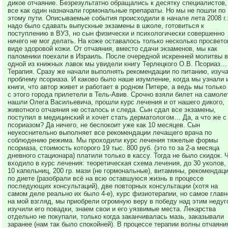
дикое отчаяние. Безрезультатно обращались к десятку специалистов,
все как один назначали гормональные препараты. Но мы не пошли по
этому пути. Описываемые события происходили в начале лета 2008 г.
надо было сдавать выпускные экзамены в школе, готовиться к
поступлению в ВУЗ, но сын физически и психологически совершенно
ничего не мог делать. На коже оставалось только несколько просвето
виде здоровой кожи. От отчаяния, вместо сдачи экзаменов, мы как
паломники поехали в Израиль. После очередной искренней молитвы в
одной из книжных лавок мы увидели книгу Терлецкого О.В. Псориаз…
Терапия. Сразу же начали выполнять рекомендации по питанию, изуч
проблему псориаза. И каково было наше изумление, когда мы узнали 
книги, что автор живет и работает в родном Питере, а ведь мы только
с этого города прилетели в Тель-Авив. Срочно взяли билет на самоле
нашли Олега Васильевича, прошли курс лечения и от нашего дикого,
животного отчаяния не осталось и следа. Сын сдал все экзамены,
поступил в медицинский и хочет стать дерматологом… Да, а что же с
псориазом? Да ничего, не беспокоит уже как 10 месяцев. Сын
неукоснительно выполняет все рекомендации лечащего врача по
соблюдению режима. Мы проходили курс лечения тяжелые формы
псориаза, стоимость которого 19 тыс. 800 руб. (это то за 2-а месяца
дневного стационара) платили только в кассу. Тогда не было скидок. 
входило в курс лечения: теоретическая схема лечения, до 30 уколов,
10 капельниц, 200 гр. мази (не гормональные), витамины, рекомендац
по диете (разобрали всё на всю оставшуюся жизнь в процессе
последующих консультаций), две повторных консультации (хотя на
самом деле реально их было 4-е), курс физиотерапии, но самое главн
на мой взгляд, мы приобрели огромную веру в победу над этим недуг
изучили его повадки, знаем свои и его уязвимые места. Лекарства
отдельно не покупали, только когда заканчивалась мазь, заказывали
заранее (нам так было спокойней). В процессе терапии волны отчаяни