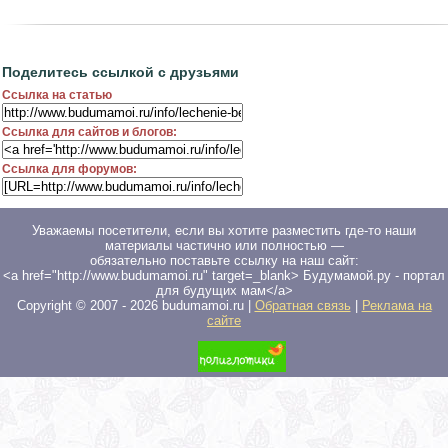
Поделитесь ссылкой с друзьями
Ссылка на статью
Ссылка для сайтов и блогов:
Ссылка для форумов:
Уважаемы посетители, если вы хотите разместить где-то наши
материалы частично или полностью —
обязательно поставьте ссылку на наш сайт:
<a href="http://www.budumamoi.ru" target=_blank> Будумамой.ру - портал
для будущих мам</a>
Copyright © 2007 -
2026
budumamoi.ru |
Обратная связь
|
Реклама на
сайте