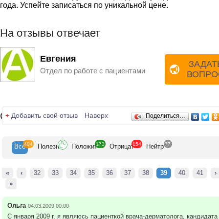
эстетичного вида половых органов, повышение мышечного
года. Успейте записаться по уникальной цене.
тонуса, и как следствие, улучшение качества сексуальной
жизни.
Консультация гинеколога — это первый шаг на пути к
На отзывы отвечает
выздоровлению. Группа клиник «Альтермед» практикует
комплексный подход к решению проблем женского здоровь
Совместно с гинекологами решением данных проблем
Евгения
ЗАДАТ
занимаются квалифицированные специалисты смежных
Отдел по работе с пациентами
профессий.
ВОПРО
Заведующая отделением гинекологии к. м. н., гинеколог-
эндокринолог Е. В. Коваленко.
Отзывы
+
Добавить свой отзыв
Наверх
Поделиться…
404
173
154
77
Все
Полезн
Положит
Отрицат
Нейтр
«
‹
32
33
34
35
36
37
38
39
40
41
›
»
Ольга
04.03.2009 00:00
С января 2009 г. я являюсь пациенткой врача-дерматолога, кандидата