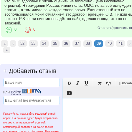
что МОЁ здоровье и жизнь оценить не возможно (цена бесконечно
огромна). Я гражданин России, имею полис ОМС, но за всё вынужден
платить, в том числе за каждое слово врача. Единственный кто не
воспользовался моим отчаянием это доктор Терлецкий О.В. Низкий е
поклон. P.S. если письмо попадёт на сайт, сделаю вывод, что он не
заказной.
Ответить/дополнить о
0
0
«
‹
32
33
34
35
36
37
38
39
40
41
›
»
+
Добавить отзыв





[BBcod
или
Войти

Пожалуйста, указывайте реальный e-mail
адрес! На данный адрес будет отправлено
письмо с активационной ссылкой.
Комментарий появится на сайте только
после перехода по этой ссылке. Нам важно