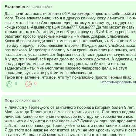
Екатерина
27.02.2009 00:00
Да… почитала все эти отзывы об Альтермеде и просто в себя прийти 
могу. Такое впечатление, что я в другую клинику хожу лечиться. Но я-
знаю, что в Питере Альтермед один, потому что езжу туда с другого
конца города. Администрация хамы??? Хамы??? Да так может писать
только тот, кто в Альтермеде вообще ни разу не был! Там на рецепше
работают просто чудесные женщины - милые, добрые, улыбчивые.
Каждый раз эти люди звонят мне за день до приёма, чтобы я не забыл
что иду к врачу, чтобы напомнить время! Каждый раз с улыбкой, каж
раз ласково. Медсёстры брали у меня кровь на анализ (не помню, как
называется, устанавливает беременность), так я даже не почувствова
А у других врачей всё время дело до обморока доходит. А однажды, 
час до приёма мне стало плохо – сердце стало биться и я стала
задыхаться - так мне бесплатно какое-то лекарство дали, на стул
посадили, чуть ли не руками меня обмахивали.
Такое впечатление, что всё, что тут понаписано просто чёрный пиар!
Ответить/дополнить о
0
0
Пётр
27.02.2009 00:00
Я личился у Терлецкого от атипичного псориаза которым болел 9 лет.
Мне никто до Терлецкого не мог поставить диагноз. Я от всего подряд
личился. Конечно личение не дешовое но с другой стороны чего всю
жизнь что ли мучится с этой болезнью? Лучше уж один раз проличитс
забыть про нее навсегда. Терлецкий мне кстати помог своим характер
Я до этого всё никак не мог взятся за ум: не мог бросить курить и сес
на диету. А Терлецкий меня так напугал, что я в тот же день курс