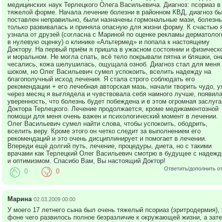
медицинских наук Терлецкого Олега Васильевича. Диагноз: псориаз в
тяжелой форме. Начала лечение болезни в районном КВД, диагноз б
поставлен неправильно, были назначены гормональные мази, болезнь
только развивалась и приняла опасную для жизни форму. К счастью 
узнала от друзей (согласна с Мариной по оценке рекламы дерматолог
в нулевую оценку) о клинике «Альтермед» и попала к настоящему
Доктору. На первый приём я пришла в ужасном состоянии и физическ
и моральном. Не могла спать, всё тело покрывали пятна и бляшки, он
чесались, кожа шелушилась, ощущала озноб. Диагноз стал для меня
шоком, но Олег Васильевич сумел успокоить, вселить надежду на
благополучный исход лечения. Я стала строго соблюдать его
рекомендации + его лечебная авторская мазь, начали творить чудо, у
через месяц я выглядела и чувствовала себя намного лучше, появил
уверенность, что болезнь будет побеждена и в этом огромная заслуга
Доктора Терлецкого. Лечение продолжается, кроме медикаментозной
помощи для меня очень важен и психологический момент в лечении.
Олег Васильевич сумел найти слова, чтобы успокоить, ободрить,
вселить веру. Кроме этого он четко следит за выполнением его
рекомендаций и это очень дисциплинирует и помогает в лечении.
Впереди ещё долгий путь, лечение, процедуры, диета, но с такими
врачами как Терлецкий Олег Васильевич смотрю в будущее с надежд
и оптимизмом. Спасибо Вам, Вы настоящий Доктор!
Ответить/дополнить о
0
0
Марина
02.03.2009 00:00
У моего 17 летнего сына был очень тяжелый псориаз (эритродермия), 
фоне чего развилось полное безразличие к окружающей жизни, а зат