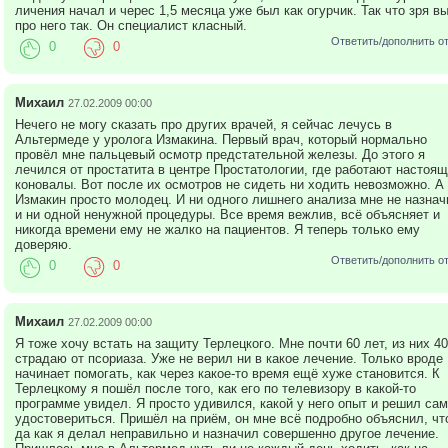
личения начал и черес 1,5 месяца уже был как огурчик. Так что зря в
про него так. Он специалист класный.
Ответить/дополнить о
0
0
Михаил
27.02.2009 00:00
Нечего не могу сказать про других врачей, я сейчас лечусь в
Альтермеде у уролога Измакина. Первый врач, который нормально
провёл мне пальцевый осмотр предстательной железы. До этого я
лечился от простатита в центре Простатологии, где работают настоя
коновалы. Вот после их осмотров не сидеть ни ходить невозможно. А
Измакин просто молодец. И ни одного лишнего анализа мне не назнач
и ни одной ненужной процедуры. Все время вежлив, всё объясняет и
никогда времени ему не жалко на пациентов. Я теперь только ему
доверяю.
Ответить/дополнить о
0
0
Михаил
27.02.2009 00:00
Я тоже хочу встать на защиту Терлецкого. Мне почти 60 лет, из них 40
страдаю от псориаза. Уже не верил ни в какое лечение. Только вроде
начинает помогать, как через какое-то время ещё хуже становится. К
Терлецкому я пошёл после того, как его по телевизору в какой-то
программе увидел. Я просто удивился, какой у него опыт и решил сам
удостовериться. Пришёл на приём, он мне всё подробно объяснил, чт
да как я делал неправильно и назначил совершенно другое лечение.