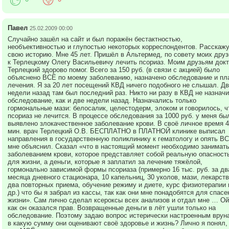
Павел
25.02.2009 00:00
Случайно зашёл на сайт и был поражён бестактностью,
необъективностью и глупостью некоторых корреспондентов. Расскаж
свою историю. Мне 45 лет. Пришёл в Альтермед, по совету моих друз
к Терлецкому Олегу Васильевичу лечить псориаз. Моим друзьям докт
Терлецкий здорово помог. Всего за 150 руб. (в связи с акцией) было
объяснено ВСЁ по моему заболеванию, назначено обследование и пл
лечения. Я за 20 лет посещений КВД ничего подобного не слышал. Дв
недели назад там был последний раз. Никто ни разу в КВД не назнач
обследование, как и две недели назад. Назначались только
гормональные мази: белосалик, целестодерм, элоком и говорилось, ч
псориаз не лечится. В процессе обследования за 1000 руб. у меня бы
выявлено злокачественное заболевание крови. В своё личное время 4
мин. врач Терлецкий О.В. БЕСПЛАТНО в ПЛАТНОЙ клинике выписал
направления в государственную поликлинику к гематологу и опять В
мне объяснил. Сказал «что в настоящий момент необходимо занимат
заболеванием крови, которое представляет собой реальную опасност
для жизни, а деньги, которые я заплатил за лечение тяжёлой,
гормонально зависимой формы псориаза (примерно 16 тыс. руб. за дв
месяца дневного стационара, 10 капельниц, 30 уколов, мази, лекарств
два повторных приема, обучение режиму и диете, курс физиотерапии 
др.) что бы я забрал из кассы, так как они мне понадобятся для спасе
жизни». Сам лично сделал ксероксы всех анализов и отдал мне … Ой
как он оказался прав. Возвращенные деньги в лёт ушли только на
обследование. Поэтому задаю вопрос истерически настроенным врун
в какую сумму они оценивают своё здоровье и жизнь? Лично я понял,