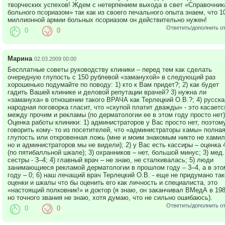
творческих успехов! Ждем с нетерпением выхода в свет «Справочник
больного псориазом» так как из своего печального опыта знаем, что 1
миллионной армии больных псориазом он действительно нужен!
Ответить/дополнить о
0
0
Марина
02.03.2009 00:00
Бесплатные советы руководству клиники – перед тем как сделать
очередную глупость с 150 рублевой «заманухой» в следующий раз
хорошенько подумайте по поводу: 1) кто к Вам придет?; 2) как будет
гадить Вашей клинике и деловой репутации врачей? 3) нужна ли
«замануха» в отношении такого ВРАЧА как Терлецкий О.В.?; 4) русска
народная поговорка гласит, что «скупой платит дважды» - это касаетс
между прочим и рекламы (по дерматологии ее в этом году просто нет)
Оценка работы клиники: 1) администраторов у Вас просто нет, поэтом
говорить кому- то из посетителей, что «администраторы хамы» полна
глупость или откровенная ложь (мне и моим знакомым никто не хамил
но и администраторов мы не видели); 2) у Вас есть кассиры – оценка 
(по пятибалльной шкале); 3) охранников – нет, большой минус; 3) мед.
сестры - 3–4; 4) главный врач – не знаю, не сталкивалась; 5) люди
занимающиеся рекламой дерматологии в прошлом году – 3–4, а в это
году – 0; 6) наш лечащий врач Терлецкий О.В. - еще не придумано так
оценки и шкалы что бы оценить его как личность и специалиста, это
«настоящий полковник!» и доктор (я знаю, он заканчивал ВМедА в 1989
но точного звания не знаю, хотя думаю, что не сильно ошибаюсь).
Ответить/дополнить о
0
0