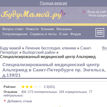
Полная версия
Вход на сайт
Регистрация
Вопрос-ответ
Новости
Клиники
Магазины
Сопровождение
Сервисы и тесты
О нас
Форум
Буду мамой
»
Лечение бесплодия, клиники
»
Санкт-
Вх
Петербург
»
Выборгский район
»
Специализированный медицинский центр Альтермед
Специализированный медицинский центр
Альтермед в Санкт-Петербурге пр. Энгельса,
д.139/21
Рейтинг
3.3(431)
Отзывов
404
(
173 положительных
,
154 отрицательных
,
77
нейтральных
)
+
Добавить отзыв