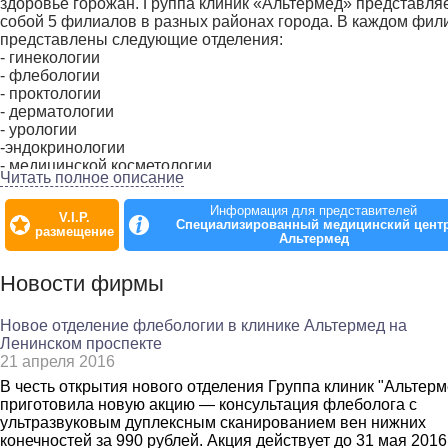
здоровье горожан. Группа клиник «Альтермед» представля
собой 5 филиалов в разных районах города. В каждом фил
представлены следующие отделения:
- гинекологии
- флебологии
- проктологии
- дерматологии
- урологии
-эндокринологии
- медицинской косметологии
Читать полное описание
В отделении гинекологии ведут приём опытные врачи-
гинекологи и гинекологи-эндокринологи, имеющие опыт ра
Информация для представителей
V.I.P.
в государственных больницах Санкт-Петербурга. Клиника
Специализированный медицинский цент
размещение
оказывает широкий спектр услуг в области гинекологии, а в
Альтермед
гинекологи помогают женщинам успешно решать проблемы
здоровьем. Врачи владеют передовыми методами диагност
Новости фирмы
и лечения гинекологических заболеваний, также в клинике
представлено уникальное оборудование для Санкт-Петербу
Новое отделение флебологии в клинике Альтермед на
Во флагманской клинике на проспекте Просвещения
Ленинском проспекте
проводится уникальная процедура — лазерное вагинально
21 апреля 2016
омоложение по итальянской методике MonaLisa Touch™.
Методика направлена на бережное и эффективное решени
В честь открытия нового отделения Группа клиник "Альтерм
проблем в сексуальной сфере женщин, вызванных
приготовила новую акцию — консультация флеболога с
возрастными изменениями в физиологии. Результатом леч
ультразвуковым дуплексным сканированием вен нижних
с помощью этой технологии является восстановление фор
конечностей за 990 рублей. Акция действует до 31 мая 2016