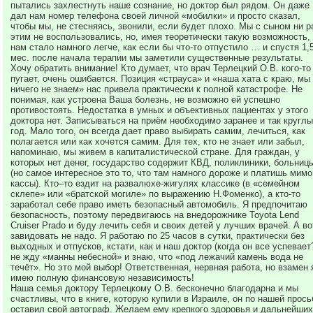
пытались захлестнуть наше сознание, но доктор был рядом. Он даже
дал нам номер телефона своей личной «мобилки» и просто сказал,
чтобы мы, не стесняясь, звонили, если будет плохо. Мы с сыном ни р
этим не воспользовались, но, имея теоретически такую возможность,
нам стало намного легче, как если бы что-то отпустило … и спустя 1,
мес. после начала терапии мы заметили существенные результаты.
Хочу обратить внимание! Кто думает, что врач Терлецкий О.В. кого-то
пугает, очень ошибается. Позиция «страуса» и «наша хата с краю, мы
ничего не знаем» нас привела практически к полной катастрофе. Не
понимая, как устроена Ваша болезнь, не возможно ей успешно
противостоять. Недостатка в умных и объективных пациентах у этого
доктора нет. Записываться на приём необходимо заранее и так круглы
год. Мало того, он всегда дает право выбирать самим, лечиться, как
полагается или как хочется самим. Для тех, кто не знает или забыл,
напоминаю, мы живем в капиталистической стране. Для граждан, у
которых нет денег, государство содержит КВД, поликлиники, больниц
(но самое интересное это то, что там намного дороже и платишь мимо
кассы). Кто–то ездит на развалюхе-жигулях классике (в «семейном
склепе» или «братской могиле» по выражению Н.Фоменко), а кто-то
заработал себе право иметь безопасный автомобиль. Я предпочитаю
безопасность, поэтому передвигаюсь на внедорожнике Toyota Lend
Cruiser Prado и буду лечить себя и своих детей у лучших врачей. А во
завидовать не надо. Я работаю по 25 часов в сутки, практически без
выходных и отпусков, кстати, как и наш доктор (когда он все успевает?
не жду «манны небесной» и знаю, что «под лежачий камень вода не
течёт». Но это мой выбор! Ответственная, нервная работа, но взамен 
имею полную финансовую независимость!
Наша семья доктору Терлецкому О.В. бесконечно благодарна и мы
счастливы, что в книге, которую купили в Израиле, он по нашей прось
оставил свой автограф. Желаем ему крепкого здоровья и дальнейших