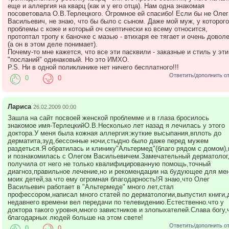
еще и аллергия на кварц (как и у его отца). Нам одна знакомая
посоветовала О.В.Терлецкого. Огромное ей спасибо! Если бы не Олег
Васильевич, не знаю, что бы было с сыном. Даже мой муж, у которого
проблемы с коже и который оч скептически ко всему относится,
протоптал тропу к баночке с мазью - втихаря ее тягает и очень довол
(а он в этом деле понимает).
Почему-то мне кажется, что все эти пасквили - заказные и стиль у эти
"посланий" одинаковый. Но это ИМХО.
P.S. Ни в одной поликлинике нет ничего бесплатного!!!
Ответить/дополнить о
0
0
Лариса
26.02.2009 00:00
Зашла на сайт посвоей женской проблемме и в глаза бросилось
знакомое имя-ТерлецкийО.В.Несколько лет назад я лечилась у этого
доктора.У меня была кожная аллергия:жуткие высыпания,вплоть до
дерматита,зуд,бессонные ночи,стыдно было даже перед мужем
раздеться.Я обратилась и клинику"Альтермед"(благо рядом с домом),
и познакомилась с Олегом Васильевичем.Замечательный дерматолог
получила от него не только квалифицированную помощь,точный
диагноз,правильное лечение,но и рекомендации на будующее для мен
моих детей,за что ему огромная благодарность!Я знаю,что Олег
Васильевич работает в "Альтермеде" много лет,стал
профессором,написал много статей по дерматологии,выпустил книги,
недавнего времени вел передачи по телевидению.Естественно.что у
доктора такого уровня,много завистников и злопыхателей.Слава богу,
благодарных людей больше на этом свете!
Ответить/дополнить о
0
0