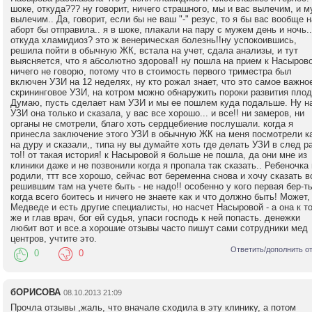
шоке, откуда??? ну говорит, ничего страшного, мы и вас вылечим, и 
вылечим.. Да, говорит, если бы не ваш "-" резус, то я бы вас вообще н
аборт бы отправила.. я в шоке, плакали на пару с мужем день и ночь..
откуда хламидиоз? это ж венерическая болезнь!!ну успокоившись,
решила пойти в обычную ЖК, встала на учет, сдала анализы, и тут
выясняется, что я абсолютно здорова!! ну пошла на прием к Насырово
ничего не говорю, потому что в стоимость первого триместра был
включен УЗИ на 12 неделях, ну кто рожал знает, что это самое важно
скрининговое УЗИ, на котром можно обнаружить пороки развития плод
Думаю, пусть сделает нам УЗИ и мы ее пошлем куда подальше. Ну н
УЗИ она только и сказала, у вас все хорошо... и все!! ни замеров, ни
органы не смотрели, благо хоть сердцебиение послушали. когда я
принесла заключение этого УЗИ в обычную ЖК на меня посмотрели к
на дуру и сказали,, типа ну вы думайте хоть где делать УЗИ в след р
то!! от такая история! к Насыровой я больше не пошла, да они мне из
клиники даже и не позвонили когда я пропала так сказать.. Ребеночка
родили, ттт все хорошо, сейчас вот беременна снова и хочу сказать 
решившим там на учете быть - не надо!! особенно у кого первая бер-ть
когда всего боитесь и ничего не знаете как и что должно быть! Может,
Медведе и есть другие специалисты, но насчет Насыровой - а она к т
же и глав врач, бог ей судья, упаси господь к ней попасть. денежки
любит вот и все.а хорошие отзывы часто пишут сами сотрудники мед
центров, учтите это.
Ответить/дополнить о
0
0
бОРИСОВА
08.10.2013 21:09
Прочла отзывы ,жаль, что вначале сходила в эту клинику, а потом