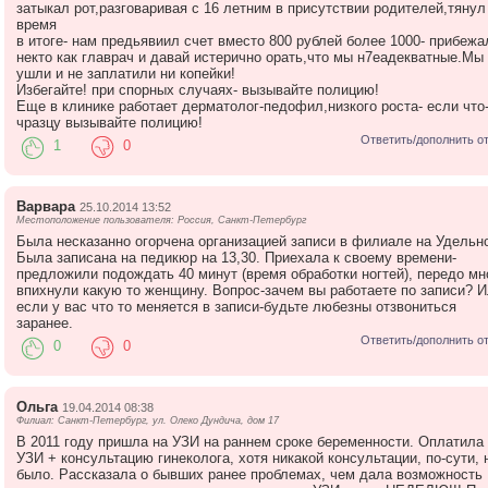
затыкал рот,разговаривая с 16 летним в присутствии родителей,тянул
время
в итоге- нам предьявиил счет вместо 800 рублей более 1000- прибежа
некто как главрач и давай истерично орать,что мы н7еадекватные.Мы
ушли и не заплатили ни копейки!
Избегайте! при спорных случаях- вызывайте полицию!
Еще в клинике работает дерматолог-педофил,низкого роста- если что
чразцу вызывайте полицию!
Ответить/дополнить о
1
0
Варвара
25.10.2014 13:52
Местоположение пользователя: Россия, Санкт-Петербург
Была несказанно огорчена организацией записи в филиале на Удельн
Была записана на педикюр на 13,30. Приехала к своему времени-
предложили подождать 40 минут (время обработки ногтей), передо мн
впихнули какую то женщину. Вопрос-зачем вы работаете по записи? 
если у вас что то меняется в записи-будьте любезны отзвониться
заранее.
Ответить/дополнить о
0
0
Ольга
19.04.2014 08:38
Филиал: Санкт-Петербург, ул. Олеко Дундича, дом 17
В 2011 году пришла на УЗИ на раннем сроке беременности. Оплатила
УЗИ + консультацию гинеколога, хотя никакой консультации, по-сути, 
было. Рассказала о бывших ранее проблемах, чем дала возможность