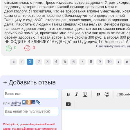
ознакомилась с ними. Просо издевательство за деньги. Утром сходил
подологу, которая не оказав никакой помощи направила меня к
дерматологу. Я посчитала, что ее требования вполне уместными, хот
сама она, то есть ее отношение к больному четко определяет в ней
"женщину с судьбой" - стареющая , завистливая, возможно одинокая
дама. Работать с людьми таким специалистам нельзя. Вечером приш
на прием к дераотологу ,а эта молодая дама так же не оказав никакой
врачебной помощи, прочитала мне лекцию о том как нужно относиться
своему здоровью. Первая встреча мне стоила 300 руб.,а вторая 800 р
НЕ ХОДИТЕ В КЛИНИКУ "МЕДВЕДЬ" на О.Дундича,17. Борисова Т.А.
Ответить/дополнить о
0
0
«
‹
1
2
3
4
5
6
7
8
9
10
›
»
+
Добавить отзыв





[BBcod
или
Войти

Пожалуйста, указывайте реальный e-mail
адрес! На данный адрес будет отправлено