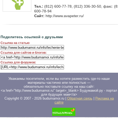
Тел.:
(812) 600-77-78, (812) 336-30-50, факс: (8
600-78-94
Сайт:
http://www.avapeter.ru/
Поделитесь ссылкой с друзьями
Ссылка на статью
Ссылка для сайтов и блогов:
Ссылка для форумов:
Уважаемы посетители, если вы хотите разместить где-то наши
материалы частично или полностью —
обязательно поставьте ссылку на наш сайт:
<a href="http://www.budumamoi.ru" target=_blank> Будумамой.ру - портал
для будущих мам</a>
Copyright © 2007 -
2026
budumamoi.ru |
Обратная связь
|
Реклама на
сайте