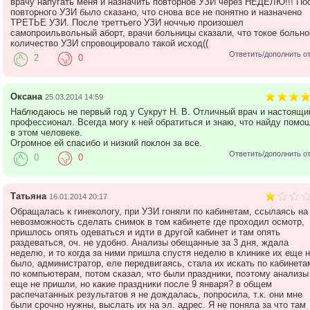
врачу напугать меня и назначить повторное УЗИ через НЕДЕЛЮ!!! По
повторного УЗИ было сказано, что снова все не понятно и назначено
ТРЕТЬЕ УЗИ. После треттьего УЗИ ноччью произошел
самопроильвольный аборт, врачи больницы сказали, что токое больно
количество УЗИ спровоцировало такой исход((
Ответить/дополнить о
2
0
Оксана
25.03.2014 14:59
Наблюдаюсь не первый год у Сукрут Н. В. Отличный врач и настоящи
профессионал. Всегда могу к ней обратиться и знаю, что найду помо
в этом человеке.
Огромное ей спасибо и низкий поклон за все.
Ответить/дополнить о
0
0
Татьяна
16.01.2014 20:17
Обращалась к гинекологу, при УЗИ гоняли по кабинетам, ссылаясь на
невозможность сделать снимок в том кабинете где проходил осмотр,
пришлось опять одеваться и идти в другой кабинет и там опять
раздеваться, оч. не удобно. Анализы обещанные за 3 дня, ждала
неделю, и то когда за ними пришла спустя неделю в клинике их еще н
было, администратор, еле передвигаясь, стала их искать по кабинета
по компьютерам, потом сказал, что были праздники, поэтому анализы
еще не пришли, но какие праздники после 9 января? в общем
распечатанных результатов я не дождалась, попросила, т.к. они мне
были срочно нужны, выслать их на эл. адрес. Я не поняла за что там