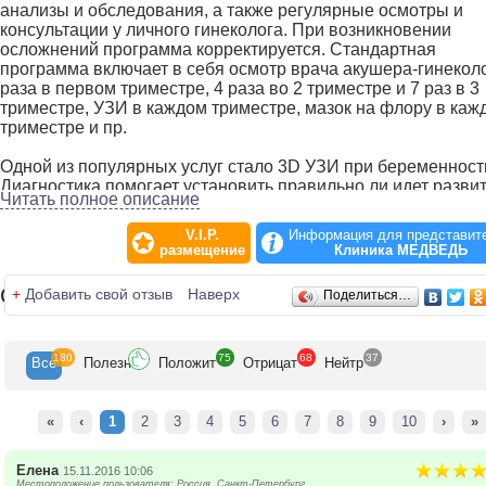
анализы и обследования, а также регулярные осмотры и
консультации у личного гинеколога. При возникновении
осложнений программа корректируется. Стандартная
программа включает в себя осмотр врача акушера-гинеколо
раза в первом триместре, 4 раза во 2 триместре и 7 раз в 3
триместре, УЗИ в каждом триместре, мазок на флору в каж
триместре и пр.
Одной из популярных услуг стало 3D УЗИ при беременност
Диагностика помогает установить правильно ли идет разви
Читать полное описание
плода, выявить отклонения, определить срок беременности
пр.
V.I.P.
Информация для представит
размещение
Клиника МЕДВЕДЬ
Если у вас есть проблемы с зачатием, то обращайтесь к
специалистам клиники Медведь. Диагностику начинают с
Отзывы
+
Добавить свой отзыв
Наверх
Поделиться…
консультации гинеколога-эндокринолога, который определя
дальнейший план обследования, а затем и лечения.
180
75
68
37
Для лечения шейки матки в клинике Медведь предлагается
Все
Полезн
Положит
Отрицат
Нейтр
обследования и самые современные методы терапии. Это
лазеровапоризация («выпаривание» хирургическим лазер
проблемных зон) и радиовысокочастотная коагуляция
«
‹
1
2
3
4
5
6
7
8
9
10
›
»
(«радиочастотный нож»), а также уникальный метод лечени
эрозии - фотодинамическая терапия. При последнем метод
Елена
15.11.2016 10:06
лечения проводится обработка шейки специальным
Местоположение пользователя: Россия, Санкт-Петербург