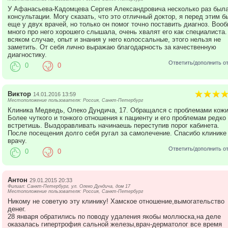
препаратом. Затем проводится обработка лазерным лучом.
У Афанасьева-Кадомцева Сергея Александровича несколько раз была
процедура безболезненна.
консультации. Могу сказать, что это отличный доктор, я перед этим б
еще у двух врачей, но только он помог точно поставить диагноз. Воо
много про него хорошего слышала, очень хвалят его как специалиста.
В некоторых деликатных случаях по желанию пациентки в
всяком случае, опыт и знания у него колоссальные, этого нельзя не
клинике Медведь проводится медикаментозное прерывани
заметить. От себя лично выражаю благодарность за качественную
беременности. Для таких случаев назначается Мифегин
диагностику.
(французский препарат) или Мифепристон (российского
Ответить/дополнить о
0
0
производства). Вся процедура начинается с обследования.
день обращения проводится осмотр врача, общий мазок, У
Прием препарата проводится под контролем врача, только
Виктор
14.01.2016 13:59
отсутствии негативной реакции пациентку отпускают домой
Местоположение пользователя: Россия, Санкт-Петербург
Через три дня проводится контрольное УЗИ.
Клиника Медведь, Олеко Дундича, 17. Обращался с проблемами кожи
Более чуткого и тонкого отношения к пациенту и его проблемам редко 
В клинике Медведь ведет прием маммолог. Консультацию у
встретишь. Выздоравливать начинаешь переступив порог кабинета.
После посещения долго себя ругал за самолечение. Спасибо клинике
этого специалиста рекомендуют всем в возрасте старше 35 
врачу.
при наличии случаев рака молочных желез в семье, при
Ответить/дополнить о
0
0
появлении выделений из сосков, болезненности в области
молочной железы и других тревожащих Вас симптомов.
Антон
29.01.2015 20:33
Филиал: Санкт-Петербург, ул. Олеко Дундича, дом 17
Местоположение пользователя: Россия, Санкт-Петербург
Никому не советую эту клинику! Хамское отношение,вымогательство
денег.
28 января обратились по поводу удаления якобы моллюска,на деле
оказалась гипертрофия сальной железы,врач-дерматолог все время