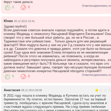
берут такие деньги.
Ответить/дополнить о
0
0
Юлия
28.12.2013 15:41
Здравствуйте!)
Всем девочкам советую вначале хорошо подумайте, а потом идите в
клинику Медведь к гинекологу Насыровой Маргарите Евгеньевне! Она
говорит что у нее большой опыт работы, да, но не в России , а
Таджикистане или узбекистане... Только деньги для нее решающий
фактор!!!! Моя подруга была у нее на узи 3 д сказала что у нее мальч
а в др. Сказали что девочка и правда девоч, хотя узи было на больш
сроке! Еще одна моя знакомая Елена потеряла из не некомпитенции
ребенка!! После этого не извинилась, не позвонила, а когда ее
наблюдала и регулярно получала деньги звонила, интересовалась. хо
какие извещения могут быть? В больнице так и сказали, что врач это
должна знать! Завышает цены, говорит про несуществующие болезни!
девочки гинекологию конкретно Насыровой обходите стороной!!!
Ответить/дополнить о
0
0
Анастасия
08.11.2013 00:08
В 2011 году пошла в клинику Медведь в Купчино встать на учет по
беременности. Ну платно, естественно. Заплатив 17 тыс за первый
триместр, пообщалась с врачом Насыровой, сдала кучу анализов и
счастливая ждала следующего приема. На след приеме любезная
Насырова рассказала что у меня хламидиоз и токсоплазмоз и герпес. 