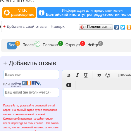
Работа по ОМС.
V.I.P.
Информация для представителей
размещение
Балтийский институт репродуктологии чело
Отзывы
+
Добавить свой отзыв
Наверх
Поделиться…
0
0
0
0
Все
Полезн
Положит
Отрицат
Нейтр
+
Добавить отзыв





[BBcod
или
Войти

Пожалуйста, указывайте реальный e-mail
адрес! На данный адрес будет отправлено
письмо с активационной ссылкой.
Комментарий появится на сайте только
после перехода по этой ссылке. Нам важно
знать, что вы реальный человек, а не спам-