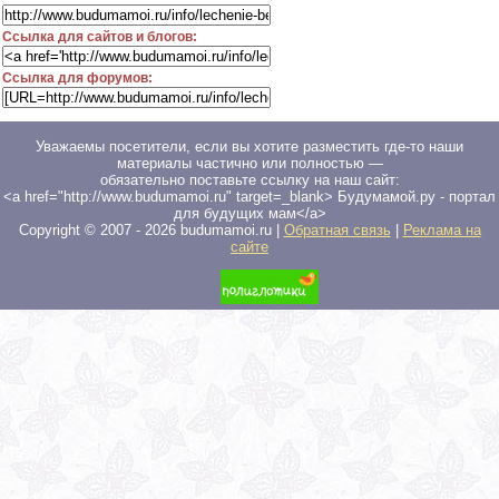
Ссылка для сайтов и блогов:
Ссылка для форумов:
Уважаемы посетители, если вы хотите разместить где-то наши
материалы частично или полностью —
обязательно поставьте ссылку на наш сайт:
<a href="http://www.budumamoi.ru" target=_blank> Будумамой.ру - портал
для будущих мам</a>
Copyright © 2007 -
2026
budumamoi.ru |
Обратная связь
|
Реклама на
сайте