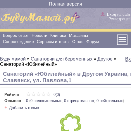
Полная версия
Вход на сайт
Регистрация
Вопрос-ответ
Новости
Клиники
Магазины
Сопровождение
Сервисы и тесты
О нас
Форум
Буду мамой
»
Санатории для беременных
»
Другое
»
Вх
Санаторий «Юбилейный»
Санаторий «Юбилейный» в Другом Украина, г
Славянск, ул. Павлова,1
Рейтинг
0(0)
Отзывов
0
(
0 положительных
,
0 отрицательных
,
0 нейтральных
)
+
Добавить отзыв