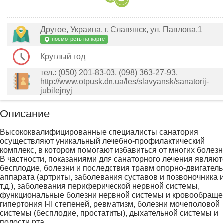
Другое, Украина, г. Славянск, ул. Павлова,1
посмотреть на карте
Круглый год
тел.: (050) 201-83-03, (098) 363-27-93,
http://www.otpusk.dn.ua/les/slavyansk/sanatorij-
jubilejnyj
Описание
Высококвалифицированные специалисты санатория
осуществляют уникальный лечебно-профилактический
комплекс, в котором помогают избавиться от многих болезн
В частности, показаниями для санаторного лечения являют
бесплодие, болезни и последствия травм опорно-двигатель
аппарата (артриты, заболевания суставов и позвоночника 
т.д.), заболевания периферической нервной системы,
функциональные болезни нервной системы и кровообраще
гипертония I-II степеней, ревматизм, болезни мочеполовой
системы (бесплодие, простатиты), дыхательной системы и
полости рта.