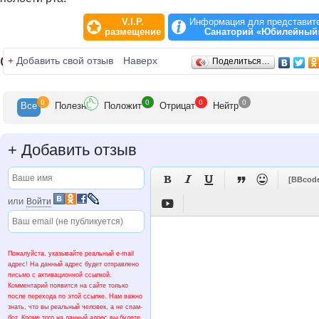
V.I.P.
Информация для представит
размещение
Санаторий «Юбилейный
Отзывы
+
Добавить свой отзыв
Наверх
Поделиться…
0
0
0
0
Все
Полезн
Положит
Отрицат
Нейтр
+
Добавить отзыв





[BBcod
или
Войти

Пожалуйста, указывайте реальный e-mail
адрес! На данный адрес будет отправлено
письмо с активационной ссылкой.
Комментарий появится на сайте только
после перехода по этой ссылке. Нам важно
знать, что вы реальный человек, а не спам-
бот. Кроме того на данный адрес вы будете