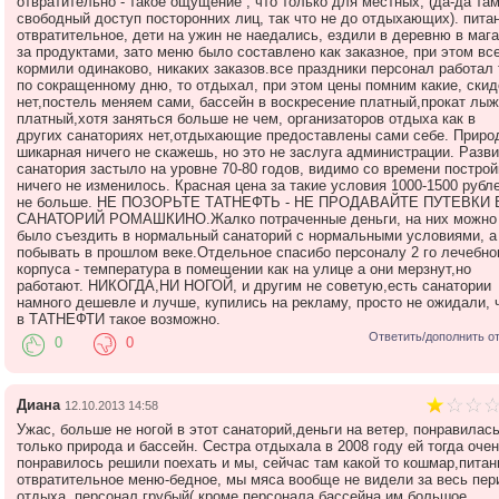
отвратительно - такое ощущение , что только для местных, (да-да та
свободный доступ посторонних лиц, так что не до отдыхающих). пита
отвратительное, дети на ужин не наедались, ездили в деревню в мага
за продуктами, зато меню было составлено как заказное, при этом вс
кормили одинаково, никаких заказов.все праздники персонал работал 
по сокращенному дню, то отдыхал, при этом цены помним какие, скид
нет,постель меняем сами, бассейн в воскресение платный,прокат лыж
платный,хотя заняться больше не чем, организаторов отдыха как в
других санаториях нет,отдыхающие предоставлены сами себе. Приро
шикарная ничего не скажешь, но это не заслуга администрации. Разви
санатория застыло на уровне 70-80 годов, видимо со времени построй
ничего не изменилось. Красная цена за такие условия 1000-1500 рубл
не больше. НЕ ПОЗОРЬТЕ ТАТНЕФТЬ - НЕ ПРОДАВАЙТЕ ПУТЕВКИ 
САНАТОРИЙ РОМАШКИНО.Жалко потраченные деньги, на них можно
было съездить в нормальный санаторий с нормальными условиями, а
побывать в прошлом веке.Отдельное спасибо персоналу 2 го лечебно
корпуса - температура в помещении как на улице а они мерзнут,но
работают. НИКОГДА,НИ НОГОЙ, и другим не советую,есть санатории
намного дешевле и лучше, купились на рекламу, просто не ожидали, 
в ТАТНЕФТИ такое возможно.
Ответить/дополнить о
0
0
Диана
12.10.2013 14:58
Ужас, больше не ногой в этот санаторий,деньги на ветер, понравилас
только природа и бассейн. Сестра отдыхала в 2008 году ей тогда оче
понравилось решили поехать и мы, сейчас там какой то кошмар,питан
отвратительное меню-бедное, мы мяса вообще не видели за весь пер
отдыха, персонал грубый( кроме персонала бассейна им большое