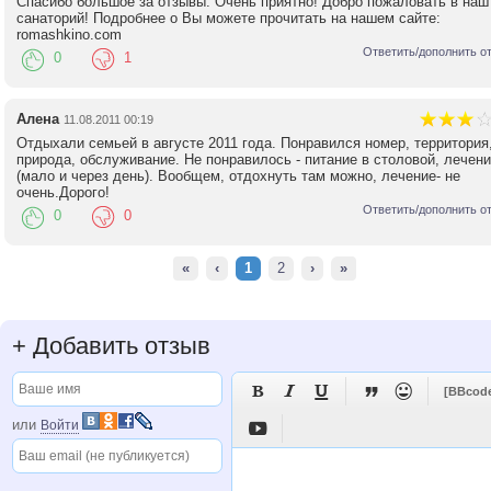
Спасибо большое за отзывы. Очень приятно! Добро пожаловать в наш
санаторий! Подробнее о Вы можете прочитать на нашем сайте:
romashkino.com
Ответить/дополнить о
0
1
Алена
11.08.2011 00:19
Отдыхали семьей в августе 2011 года. Понравился номер, территория
природа, обслуживание. Не понравилось - питание в столовой, лечени
(мало и через день). Вообщем, отдохнуть там можно, лечение- не
очень.Дорого!
Ответить/дополнить о
0
0
«
‹
1
2
›
»
+
Добавить отзыв





[BBcod
или
Войти
