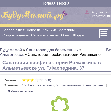
Полная версия
Вход на сайт
Регистрация
Вопрос-ответ
Новости
Клиники
Магазины
Сопровождение
Сервисы и тесты
О нас
Форум
Буду мамой
»
Санатории для беременных
»
Вх
Альметьевск
»
Санаторий-профилакторий Ромашкино
Санаторий-профилакторий Ромашкино в
Альметьевске ул. Р.Фахредина, 37
Рейтинг
2.8(16)
Отзывов
15
(
4 положительных
,
5 отрицательных
,
6 нейтральных
)
+
Добавить отзыв