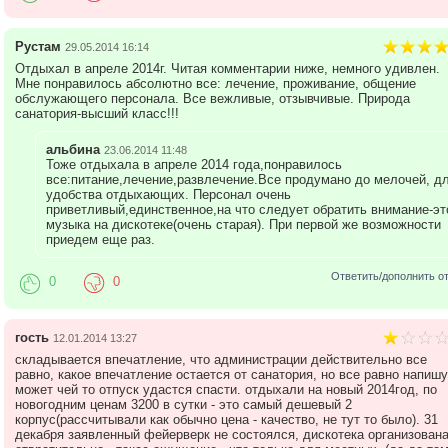
Рустам
29.05.2014 16:14
Отдыхал в апреле 2014г. Читая комментарии ниже, немного удивлен.
Мне понравилось абсолютно все: лечение, проживание, общение
обслужающего персонала. Все вежливые, отзывчивые. Природа
санатория-высший класс!!!
альбина
23.06.2014 11:48
Тоже отдыхала в апреле 2014 года,понравилось
все:питание,лечение,развлечение.Все продумано до мелочей, д
удобства отдыхающих. Персонал очень
приветливый,единственное,на что следует обратить внимание-эт
музыка на дискотеке(очень старая). При первой же возможности
приедем еще раз.
Ответить/дополнить о
0
0
гость
12.01.2014 13:27
складывается впечатление, что администрации действительно все
равно, какое впечатление остается от санатория, но все равно напишу
может чей то отпуск удастся спасти. отдыхали на новый 2014год, по
новогодним ценам 3200 в сутки - это самый дешевый 2
корпус(рассчитывали как обычно цена - качество, не тут то было). 31
декабря заявленный фейерверк не состоялся, дискотека организован