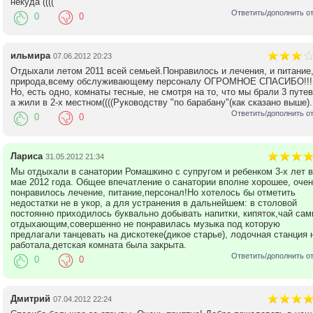
некуда ((((
Ответить/дополнить о
0
0
ильмира
07.06.2012 20:23
Отдыхали летом 2011 всей семьей.Понравилось и лечения, и питание,
природа,всему обслуживающему персоналу ОГРОМНОЕ СПАСИБО!!!
Но, есть одно, комнаты тесные, не смотря на то, что мы брали 3 путев
а жили в 2-х местном((((Руководству "по барабану"(как сказано выше)..
Ответить/дополнить о
0
0
Лариса
31.05.2012 21:34
Мы отдыхали в санатории Ромашкино с супругом и ребенком 3-х лет в
мае 2012 года. Общее впечатление о санатории вполне хорошее, очен
понравилось лечение, питание,персонал!Но хотелось бы отметить
недостатки не в укор, а для устранения в дальнейшем: в столовой
постоянно приходилось буквально добывать напитки, кипяток,чай са
отдыхающим,совершенно не понравилась музыка под которую
предлагали танцевать на дискотеке(дикое старье), лодочная станция 
работала,детская комната была закрыта.
Ответить/дополнить о
0
0
Дмитрий
07.04.2012 22:24