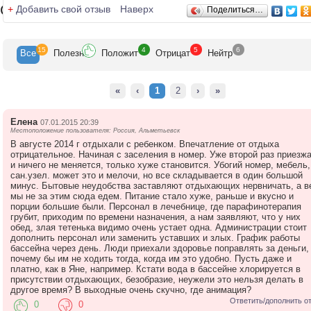
Отзывы
+
Добавить свой отзыв
Наверх
Поделиться…
15
4
5
6
Все
Полезн
Положит
Отрицат
Нейтр
«
‹
1
2
›
»
Елена
07.01.2015 20:39
Местоположение пользователя: Россия, Альметьевск
В августе 2014 г отдыхали с ребенком. Впечатление от отдыха
отрицательное. Начиная с заселения в номер. Уже второй раз приезж
и ничего не меняется, только хуже становится. Убогий номер, мебель,
сан.узел. может это и мелочи, но все складывается в один большой
минус. Бытовые неудобства заставляют отдыхающих нервничать, а в
мы не за этим сюда едем. Питание стало хуже, раньше и вкусно и
порции большие были. Персонал в лечебнице, где парафинотерапия
грубит, приходим по времени назначения, а нам заявляют, что у них
обед, злая тетенька видимо очень устает одна. Администрации стоит
дополнить персонал или заменить уставших и злых. График работы
бассейна через день. Люди приехали здоровье поправлять за деньги,
почему бы им не ходить тогда, когда им это удобно. Пусть даже и
платно, как в Яне, например. Кстати вода в бассейне хлорируется в
присутствии отдыхающих, безобразие, неужели это нельзя делать в
другое время? В выходные очень скучно, где анимация?
Ответить/дополнить о
0
0