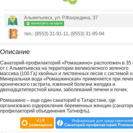
Альметьевск, ул. Р.Фахредина, 37
посмотреть на карте
тел.: (8553) 31-91-11, (8553) 31-95-94
Описание
Санаторий-профилакторий «Ромашкино» расположен в 35 
от г. Альметьевска на территории великолепного зеленого
массива (100 Га) хвойных и лиственных лесов с системой о
Минеральная вода «Ромашкинская» применяется при лече
хронического гастрита, язвенной болезни желудка и
двенадцатиперстной кишки, заболеваний печени и почек.
Ромашкино – еще один санаторий в Татарстане, где
организовано оздоровление беременных женщин (санатор
профилакторий объединения Татнефть).
V.I.P.
Информация для представителе
размещение
Санаторий-профилакторий Ромаш