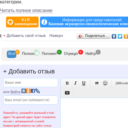
категории.
Читать полное описание
В клинике существует программа "Психопрофилактическая
подготовка беременных к родам по системе Ламаз".
V.I.P.
Информация для представителей
размещение
Базовая акушерско-гинекологическая кли
Отзывы
+
Добавить свой отзыв
Наверх
Поделиться…
0
0
0
0
Все
Полезн
Положит
Отрицат
Нейтр
+
Добавить отзыв





[BBcod
или
Войти

Пожалуйста, указывайте реальный e-mail
адрес! На данный адрес будет отправлено
письмо с активационной ссылкой.
Комментарий появится на сайте только