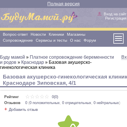
Полная версия
Вход на сайт
Регистрация
Вопрос-ответ
Новости
Клиники
Магазины
Сопровождение
Сервисы и тесты
О нас
Форум
Буду мамой
»
Платное сопровождение беременности
Вх
и родов
»
Краснодар
»
Базовая акушерско-
гинекологическая клиника
Базовая акушерско-гинекологическая клиник
Краснодаре Зиповская, 4/1
Рейтинг
0(0)
Отзывов
0
(
0 положительных
,
0 отрицательных
,
0 нейтральных
)
+
Добавить отзыв