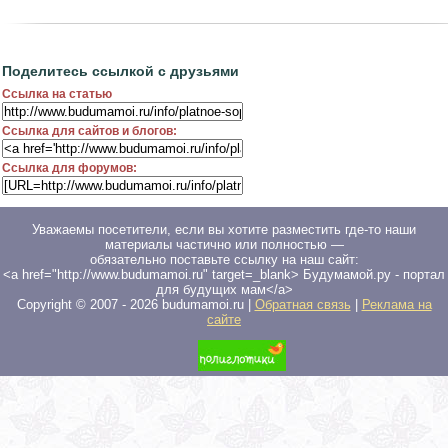
Поделитесь ссылкой с друзьями
Ссылка на статью
Ссылка для сайтов и блогов:
Ссылка для форумов:
Уважаемы посетители, если вы хотите разместить где-то наши
материалы частично или полностью —
обязательно поставьте ссылку на наш сайт:
<a href="http://www.budumamoi.ru" target=_blank> Будумамой.ру - портал
для будущих мам</a>
Copyright © 2007 -
2026
budumamoi.ru |
Обратная связь
|
Реклама на
сайте