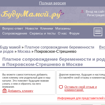
Полная версия
Вход на сайт
Регистрация
Вопрос-ответ
Новости
Клиники
Магазины
Сопровождение
Сервисы и тесты
О нас
Форум
Буду мамой
»
Платное сопровождение беременности
Вх
и родов
»
Москва
»
Покровское-Стрешнево
Платное сопровождение беременности и ро
в Покровском-Стрешнево в Москве
Вы можете самостоятельно добавить
Дорогие мамочки, будущие и настоящ
свою клинику или родильный дом в наш
Оставляйте свой отзывы и комментар
каталог. Это поможет будущим мамам
узнать о нем и обратить на него
Оставьте свой отзыв и
внимание.
комментарий.
Добавить клинику
Информация для представителей