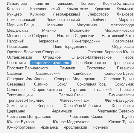
Измайлово
Капотня
Коньково
Коптево
Косино-Ухтомски
Котловка
Красносельский
Крылатское
Крюково
Кузьминк
Кунцево
Куркино
Левобережный
Лефортово
Лианозов
Ломоносовский
Лосиноостровский
Люблино
Марфин
Марьина Роща
Марьино
Матушкино
Метрогородо
Мещанский
Митино
Можайский
Молжаниновски
Москворечье-Сабурово
Нагатино-Садовники
Нагатинский Зато
Нагорный
Некрасовка
Нижегородский
Новогиреев
Новокосино
Ново-Переделкино
Обручевски
Орехово-Борисово Северное
Орехово-Борисово Южно
Останкинский
Отрадное
Очаково-Матвеевское
Перов
Печатники
Преображенское
Пресненски
Покровское-Стрешнево
Проспект Вернадского
Раменки
Ростокино
Рязански
Савёлки
Савёловский
Свиблово
Северное Бутов
Северное Измайлово
Северное Медведково
Северное Тушин
Северный
Силино
Сокол
Соколиная Гора
Сокольник
Солнцево
Старое Крюково
Строгино
Таганский
Тверско
Текстильщики
Тёплый Стан
Тимирязевски
Тропарёво-Никулино
Филёвский Парк
Фили-Давыдков
Хамовники
Ховрино
Хорошёво-Мнёвники
Хорошёвски
Царицыно
Черёмушки
Чертаново Северно
Чертаново Центральное
Чертаново Южное
Щукин
Южное Бутово
Южное Медведково
Южное Тушин
Южнопортовый
Якиманка
Ярославский
Ясенево