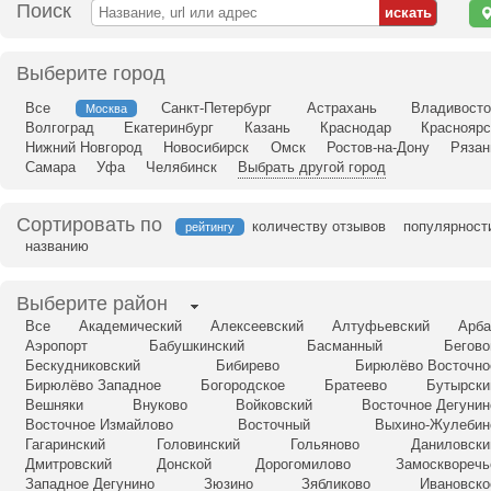
Поиск
н
ка
Выберите город
Все
Санкт-Петербург
Астрахань
Владивосто
Москва
Волгоград
Екатеринбург
Казань
Краснодар
Красноярс
Нижний Новгород
Новосибирск
Омск
Ростов-на-Дону
Рязан
Самара
Уфа
Челябинск
Выбрать другой город
Сортировать по
количеству отзывов
популярност
рейтингу
названию
Выберите район
Все
Академический
Алексеевский
Алтуфьевский
Арба
Аэропорт
Бабушкинский
Басманный
Бегово
Бескудниковский
Бибирево
Бирюлёво Восточно
Бирюлёво Западное
Богородское
Братеево
Бутырски
Вешняки
Внуково
Войковский
Восточное Дегунин
Восточное Измайлово
Восточный
Выхино-Жулебин
Гагаринский
Головинский
Гольяново
Даниловски
Дмитровский
Донской
Дорогомилово
Замоскворечь
Западное Дегунино
Зюзино
Зябликово
Ивановско