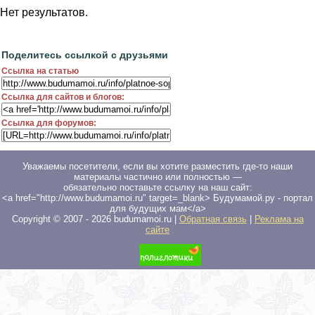
Нет результатов.
Поделитесь ссылкой с друзьями
Ссылка на статью
Ссылка для сайтов и блогов:
Ссылка для форумов:
Уважаемы посетители, если вы хотите разместить где-то наши
материалы частично или полностью —
обязательно поставьте ссылку на наш сайт:
<a href="http://www.budumamoi.ru" target=_blank> Будумамой.ру - портал
для будущих мам</a>
Copyright © 2007 -
2026
budumamoi.ru |
Обратная связь
|
Реклама на
сайте