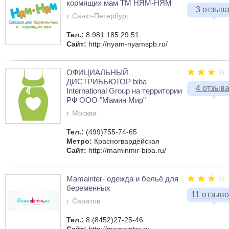
кормящих мам ТМ НЯМ-НЯМ
3 отзыв
г. Санкт-Петербург
Тел.:
8 981 185 29 51
Сайт:
http://nyam-nyamspb.ru/
ОФИЦИАЛЬНЫЙ
ДИСТРИБЬЮТОР biba
4 отзыв
International Group на территории
РФ ООО "Мамин Мир"
г. Москва
Тел.:
(499)755-74-65
Метро:
Красногвардейская
Сайт:
http://maminmir-biba.ru/
Mamainter- одежда и бельё для
беременных
11 отзыв
г. Саратов
Тел.:
8 (8452)27-25-46