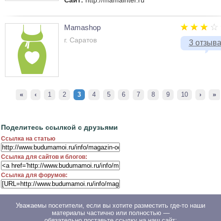
Сайт:
http://mamainter.ru
Mamashop
г. Саратов
3 отзыв
«
‹
1
2
3
4
5
6
7
8
9
10
›
»
Поделитесь ссылкой с друзьями
Ссылка на статью
Ссылка для сайтов и блогов:
Ссылка для форумов:
Уважаемы посетители, если вы хотите разместить где-то наши
материалы частично или полностью —
обязательно поставьте ссылку на наш сайт: