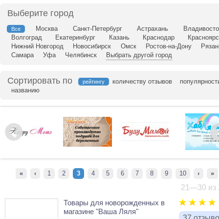
ка
Выберите город
Москва
Санкт-Петербург
Астрахань
Владивосто
Все
Волгоград
Екатеринбург
Казань
Краснодар
Красноярс
Нижний Новгород
Новосибирск
Омск
Ростов-на-Дону
Рязан
Самара
Уфа
Челябинск
Выбрать другой город
Сортировать по
количеству отзывов
популярност
рейтингу
названию
«
‹
1
2
3
4
5
6
7
8
9
10
›
»
21—30 из 
Товары для новорожденных в
магазине "Ваша Ляля"
37 отзыв