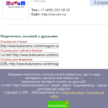
г. Москва
3 отзыв
Тел.:
+7 (495) 201 58 32
Сайт:
http://ma-am.ru/
Поделитесь ссылкой с друзьями
Ссылка на статью
Ссылка для сайтов и блогов:
Ссылка для форумов:
Уважаемы посетители, если вы хотите разместить где-то наши
материалы частично или полностью —
обязательно поставьте ссылку на наш сайт:
<a href="http://www.budumamoi.ru" target=_blank> Будумамой.ру - портал
для будущих мам</a>
Copyright © 2007 -
2026
budumamoi.ru |
Обратная связь
|
Реклама на
сайте