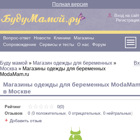
Полная версия
Вход на сайт
Регистрация
Вопрос-ответ
Новости
Клиники
Магазины
Сопровождение
Сервисы и тесты
О нас
Форум
Буду мамой
»
Магазин одежды для беременных
»
Вх
Москва
»
Магазины одежды для беременных
ModaMam.ru
Магазины одежды для беременных ModaMam
в Москве
Рейтинг
0(0)
Отзывов
0
(
0 положительных
,
0 отрицательных
,
0 нейтральных
)
+
Добавить отзыв