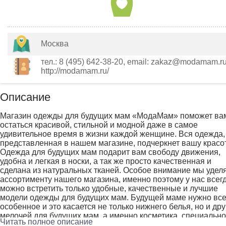
Москва
тел.: 8 (495) 642-38-20, email: zakaz@modamam.ru
http://modamam.ru/
Описание
Магазин одежды для будущих мам «МодаМам» поможет ва
остаться красивой, стильной и модной даже в самое
удивительное время в жизни каждой женщине. Вся одежда,
представленная в нашем магазине, подчеркнет вашу красот
Одежда для будущих мам подарит вам свободу движения,
удобна и легкая в носки, а так же просто качественная и
сделана из натуральных тканей. Особое внимание мы удел
ассортименту нашего магазина, именно поэтому у нас всег
можно встретить только удобные, качественные и лучшие
модели одежды для будущих мам. Будущей маме нужно вс
особенное и это касается не только нижнего белья, но и дру
мелочей для будущих мам, а именно косметика, специальн
Читать полное описание
белье, колготки и многое другое. Всё это можно купить в од