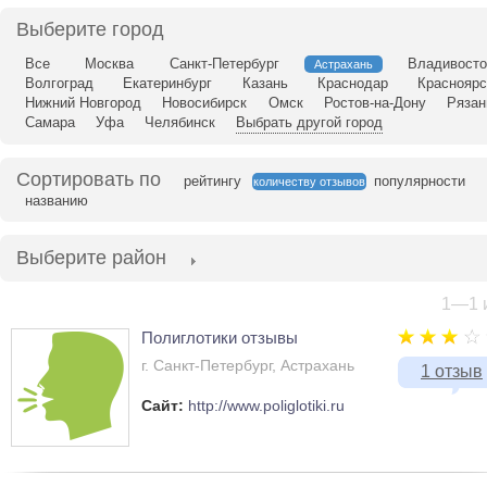
ка
Выберите город
Все
Москва
Санкт-Петербург
Владивосто
Астрахань
Волгоград
Екатеринбург
Казань
Краснодар
Красноярс
Нижний Новгород
Новосибирск
Омск
Ростов-на-Дону
Рязан
Самара
Уфа
Челябинск
Выбрать другой город
Сортировать по
рейтингу
популярности
количеству отзывов
названию
Выберите район
1—1 и
Полиглотики отзывы
г. Санкт-Петербург, Астрахань
1 отзыв
Сайт:
http://www.poliglotiki.ru