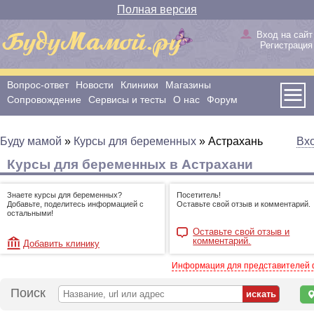
Полная версия
Вход на сайт
Регистрация
Вопрос-ответ
Новости
Клиники
Магазины
Сопровождение
Сервисы и тесты
О нас
Форум
Буду мамой
»
Курсы для беременных
»
Астрахань
Вх
Курсы для беременных в Астрахани
Знаете курсы для беременных?
Посетитель!
Добавьте, поделитесь информацией с
Оставьте свой отзыв и комментарий.
остальными!
Оставьте свой отзыв и
комментарий.
Добавить клинику
Информация для представителей
Поиск
н