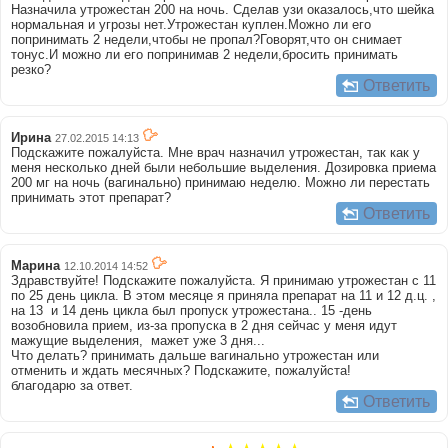
Назначила утрожестан 200 на ночь. Сделав узи оказалось,что шейка
нормальная и угрозы нет.Утрожестан куплен.Можно ли его
попринимать 2 недели,чтобы не пропал?Говорят,что он снимает
тонус.И можно ли его попринимав 2 недели,бросить принимать
резко?
Ответить
Ирина
27.02.2015 14:13
Подскажите пожалуйста. Мне врач назначил утрожестан, так как у
меня несколько дней были небольшие выделения. Дозировка приема
200 мг на ночь (вагинально) принимаю неделю. Можно ли перестать
принимать этот препарат?
Ответить
Марина
12.10.2014 14:52
Здравствуйте! Подскажите пожалуйста. Я принимаю утрожестан с 11
по 25 день цикла. В этом месяце я приняла препарат на 11 и 12 д.ц. ,
на 13 и 14 день цикла был пропуск утрожестана.. 15 -день
возобновила прием, из-за пропуска в 2 дня сейчас у меня идут
мажущие выделения, мажет уже 3 дня...
Что делать? принимать дальше вагинально утрожестан или
отменить и ждать месячных? Подскажите, пожалуйста!
благодарю за ответ.
Ответить