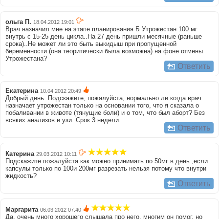
ольга П.
18.04.2012 19:01
Врач назначил мне на этапе планирования Б Утрожестан 100 мг
внутрь с 15-25 день цикла..На 27 день пришли месячные (раньше
срока)..Не может ли это быть выкидыш при пропущенной
беременности (она теоритически была возможна) на фоне отмены
Утрожестана?
Ответить
Екатерина
10.04.2012 20:49
Добрый день. Подскажите, пожалуйста, нормально ли когда врач
назначает утрожестан только на основании того, что я сказала о
побаливании в животе (тянущие боли) и о том, что был аборт? Без
всяких анализов и узи. Срок 3 недели.
Ответить
Катерина
29.03.2012 10:11
Подскажите пожалуйста как можно принимать по 50мг в день ,если
капсулы только по 100и 200мг разрезать нельзя потому что внутри
жидкость?
Ответить
Маргарита
06.03.2012 07:40
Да, очень много хорошего слышала про него, многим он помог, но