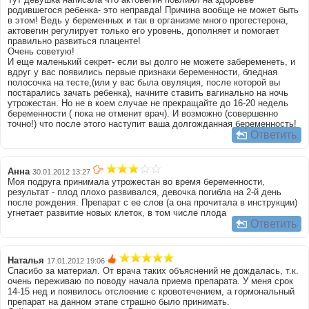
родившегося ребенка- это неправда! Причина вообще не может быть
в этом! Ведь у беременных и так в организме много прогестерона,
актовегин регулирует только его уровень, дополняет и помогает
правильно развиться плаценте!
Очень советую!
И еще маленький секрет- если вы долго не можете забеременеть, и
вдруг у вас появились первые признаки беременности, бледная
полосочка на тесте,(или у вас была овуляция, после которой вы
постарались зачать ребенка), начните ставить вагинально на ночь
утрожестан. Но не в коем случае не прекращайте до 16-20 недель
беременности ( пока не отменит врач). И возможно (совершенно
точно!) что после этого наступит ваша долгожданная беременность!
Ответить
Анна
30.01.2012 13:27
Моя подруга принимала утрожестан во время беременности,
результат - плод плохо развивался, девочка погибла на 2-й день
после рождения. Препарат с ее слов (а она прочитала в инструкции)
угнетает развитие новых клеток, в том числе плода
Ответить
Наталья
17.01.2012 19:06
Спасибо за материал. От врача таких объяснений не дождалась, т.к.
очень переживаю по поводу начала приемв препарата. У меня срок
14-15 нед и появилось отслоение с кровотечением, а гормональный
препарат на данном этапе страшно было принимать.