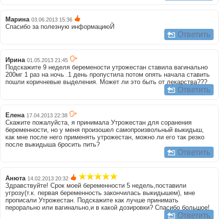
Марина
03.06.2013 15:36
Спасибо за полезную информациюЙ
Ответить
Ирина
01.05.2013 21:45
Подскажите 9 неделя беремености утрожестан ставила вагинально
200мг 1 раз на ночь .1 день пропустила потом опять начала ставить
пошли коричневые выделения. Может ли это быть от лекарства???
Ответить
Елена
17.04.2013 22:38
Скажите пожалуйста, я принимала Утрожестан для соранения
беременности, но у меня произошел самопроизвольный выкидыш,
как мне после него применять утрожестан, можно ли его так резко
после выкидыша бросить пить?
Ответить
Анюта
14.02.2013 20:32
Здравствуйте! Срок моей беременности 5 недель,поставили
угрозу(т.к. первая беременность закончилась выкидышем), мне
прописали Утрожестан. Подскажите как лучше принимать
перорально или вагинально,и в какой дозировки? Спасибо большое!
Ответить