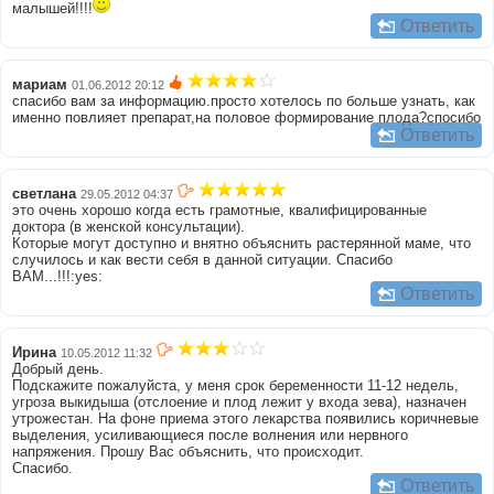
малышей!!!!
Ответить
мариам
01.06.2012 20:12
спасибо вам за информацию.просто хотелось по больше узнать, как
именно повлияет препарат,на половое формирование плода?спосибо
Ответить
светлана
29.05.2012 04:37
это очень хорошо когда есть грамотные, квалифицированные
доктора (в женской консультации).
Которые могут доступно и внятно объяснить растерянной маме, что
случилось и как вести себя в данной ситуации. Спасибо
ВАМ...!!!:yes:
Ответить
Ирина
10.05.2012 11:32
Добрый день.
Подскажите пожалуйста, у меня срок беременности 11-12 недель,
угроза выкидыша (отслоение и плод лежит у входа зева), назначен
утрожестан. На фоне приема этого лекарства появились коричневые
выделения, усиливающиеся после волнения или нервного
напряжения. Прошу Вас объяснить, что происходит.
Спасибо.
Ответить