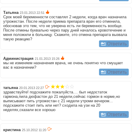
Татьяна
23.01.2013 22:51
Срок моей беременности составлял 2 недели, когда врач назначила
утрожестан. После недели приема препарата врач его отменила,
обосновав это тем, что не уверена есть ли беременность вообще.
После отмены буквально через пару дней началось кровотечение и
меня положили в больницу. Скажите, это отмена препарата вызвала
такую реакцию?
Ответить
Администрация
21.01.2013 15:26
мы не изменяем назначения врача, не очень понятно что смущает
вас в назначении?
Ответить
татьяна
20.01.2013 22:27
здравствуйте! подскажите пожалуйста.... был недостаток
гармона,пила дюфастон до 21 недели,сейчас гормон в норме,но
выписывают пить утрожестан с 21 недели утроми вечером...
подскажите стоит пить или нет? сходила на узи на 20
неделях,сказали все хорошо
Ответить
кристина
25.10.2012 11:20