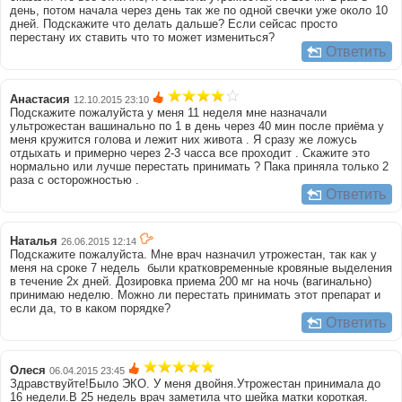
день, потом начала через день так же по одной свечки уже около 10
дней. Подскажите что делать дальше? Если сейсас просто
перестану их ставить что то может измениться?
Ответить
Анастасия
12.10.2015 23:10
Подскажите пожалуйста у меня 11 неделя мне назначали
ультрожестан вашинально по 1 в день через 40 мин после приёма у
меня кружится голова и лежит них живота . Я сразу же ложусь
отдыхать и примерно через 2-3 часса все проходит . Скажите это
нормально или лучше перестать принимать ? Пака приняла только 2
раза с осторожностью .
Ответить
Наталья
26.06.2015 12:14
Подскажите пожалуйста. Мне врач назначил утрожестан, так как у
меня на сроке 7 недель были кратковременные кровяные выделения
в течение 2х дней. Дозировка приема 200 мг на ночь (вагинально)
принимаю неделю. Можно ли перестать принимать этот препарат и
если да, то в каком порядке?
Ответить
Олеся
06.04.2015 23:45
Здравствуйте!Было ЭКО. У меня двойня.Утрожестан принимала до
16 недели.В 25 недель врач заметила что шейка матки короткая.