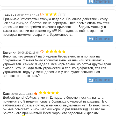
Ответить
Татьяна
07.08.2012 10:41
Принимаю Утрожестан вторую неделю. Побочное действие - хожу
как сомнамбула. Состояние не передать - всё время спать хочется,
через час после приёма начинает прибивать.... Водить машину в
таком состоянии не рекомендую!!! Но, надеюсь всё не зря, что
препарат поможет сохранить беременность.
Ответить
Евгения
26.06.2012 16:04
Девочки, что делать? на 6 недели беременности я попала на
сохранение. У меня было кровомазание. назначили этамзилат и
утрожестан. сейчас 8 неделя. все нормально. но потом другой врач
сказал, что не надо пить утрожестан а только дюфастон, так как
утрожестан. вдруг у меня девочка и у нее будет повышенная
волосатость. что пить?
Ответить
Катя
20.06.2012 17:54
Добрый день! Сейчас у меня 11 недель беременности,а начала
принимать с 9 недели,попав в больницу с угрозой выкидыша.Пью
таблетками 2 раза в сутки, и не каких выделений нет.Но знаю точно
он мне помогает, и мой малыш хорошо развивается))) Так что не
бойтесь его принимать!!! Всем хорошего здоровья,и крепких