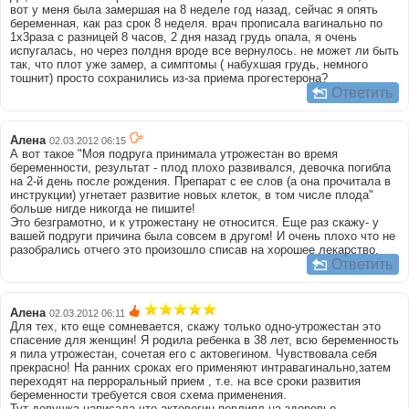
вот у меня была замершая на 8 неделе год назад, сейчас я опять
беременная, как раз срок 8 неделя. врач прописала вагинально по
1х3раза с разницей 8 часов, 2 дня назад грудь опала, я очень
испугалась, но через полдня вроде все вернулось. не может ли быть
так, что плот уже замер, а симптомы ( набухшая грудь, немного
тошнит) просто сохранились из-за приема прогестерона?
Ответить
Алена
02.03.2012 06:15
А вот такое "Моя подруга принимала утрожестан во время
беременности, результат - плод плохо развивался, девочка погибла
на 2-й день после рождения. Препарат с ее слов (а она прочитала в
инструкции) угнетает развитие новых клеток, в том числе плода"
больше нигде никогда не пишите!
Это безграмотно, и к утрожестану не относится. Еще раз скажу- у
вашей подруги причина была совсем в другом! И очень плохо что не
разобрались отчего это произошло списав на хорошее лекарство.
Ответить
Алена
02.03.2012 06:11
Для тех, кто еще сомневается, скажу только одно-утрожестан это
спасение для женщин! Я родила ребенка в 38 лет, всю беременность
я пила утрожестан, сочетая его с актовегином. Чувствовала себя
прекрасно! На ранних сроках его применяют интравагинально,затем
переходят на перроральный прием , т.е. на все сроки развития
беременности требуется своя схема применения.
Тут девушка написала что актовегин повлиял на здоровье