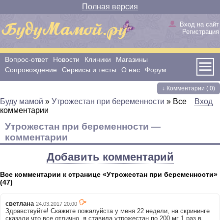
Полная версия
Вход на сайт
Регистрация
Вопрос-ответ
Новости
Клиники
Магазины
Сопровождение
Сервисы и тесты
О нас
Форум
↓ Комментарии (
0)
Буду мамой
»
Утрожестан при беременности
»
Все
Вход
комментарии
Утрожестан при беременности —
комментарии
Добавить комментарий
Все комментарии к странице «Утрожестан при беременности»
(47)
светлана
24.03.2017 20:00
Здравствуйте! Скажите пожалуйста у меня 22 недели, на скрининге
сказали что все отлично, я ставила утрожестан по 200 мг 1 раз в