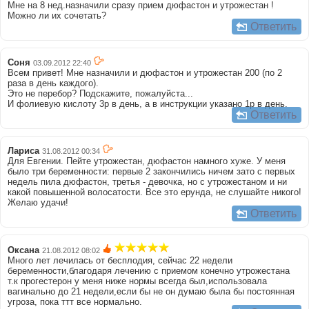
Мне на 8 нед.назначили сразу прием дюфастон и утрожестан !
Можно ли их сочетать?
Ответить
Соня
03.09.2012 22:40
Всем привет! Мне назначили и дюфастон и утрожестан 200 (по 2
раза в день каждого).
Это не перебор? Подскажите, пожалуйста...
И фолиевую кислоту 3р в день, а в инструкции указано 1р в день.
Ответить
Лариса
31.08.2012 00:34
Для Евгении. Пейте утрожестан, дюфастон намного хуже. У меня
было три беременности: первые 2 закончились ничем зато с первых
недель пила дюфастон, третья - девочка, но с утрожестаном и ни
какой повышенной волосатости. Все это ерунда, не слушайте никого!
Желаю удачи!
Ответить
Оксана
21.08.2012 08:02
Много лет лечилась от бесплодия, сейчас 22 недели
беременности,благодаря лечению с приемом конечно утрожестана
т.к прогестерон у меня ниже нормы всегда был,использовала
вагинально до 21 недели,если бы не он думаю была бы постоянная
угроза, пока ттт все нормально.