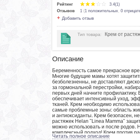
Рейтинг
3.4(1)
Отзывов
1
(
1 положительных
,
0 отрицат
+
Добавить отзыв
Крем от растя
Тип товара
:
Описание
Беременность самое прекрасное врем
Многие будущие мамы хотят защитить
безболезненны, не доставляют диск
за гормональной перестройки, набир
первых дней начните профилактику. 
обеспечивает интенсивный уход, эф
тканей. Крем необходимо использов
самые проблемные зоны: область живо
и антиоксиданты. Крем безопасен, н
растяжек Helan "Linea Mamma" защит в
можно использовать и после родов. Н
комплексный подход! Крем против р
Читать полное описание
профилактики стрий. Регулярная забо