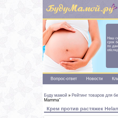
Наш с
срок б
по да
обслед
Вопрос-ответ
Новости
Кл
Буду мамой
»
Рейтинг товаров для 
Mamma"
Крем против растяжек Hela