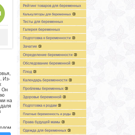
Рейтинг товаров для беременных
Калькуляторы для беременных
Тесты для беременных
Галерея беременных
Подготовка к беременности
Зачатие
Определение беременности
Обследование беременной
Плод
овья,
 Из-
Календарь беременности
х
Проблемы беременных
! Он
ию
Здоровье беременной
ми на
Подготовка к родам
ндаля
в
Платные беременность и роды
Права будущей мамы
тодом
Одежда для беременных