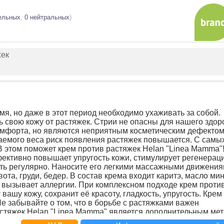
ельных
,
0 нейтральных
)
жек
я, но даже в этот период необходимо ухаживать за собой.
 свою кожу от растяжек. Стрии не опасны для нашего здор
омфорта, но являются неприятным косметическим дефектом.
аемого веса риск появления растяжек повышается. С самы
В этом поможет крем против растяжек Helan "Linea Mamma"
фективно повышает упругость кожи, стимулирует регенерац
ать регулярно. Наносите его легкими массажными движения
та, груди, бедер. В состав крема входит каритэ, масло ми
е вызывает аллергии. При комплексном подходе крем проти
ашу кожу, сохранит её красоту, гладкость, упругость. Крем
е забывайте о том, что в борьбе с растяжками важен
астяжек Helan "Linea Mamma" является дополнительным ме
та о себе позволит вам никогда не увидеть на своей коже