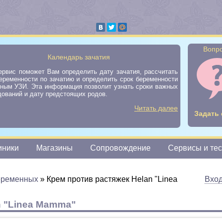
Вопро
Календарь зачатия
ервис поможет Вам определить дату зачатия, рассчитать
еременности по зачатию и определить срок беременности
нным УЗИ. Эта информация позволит узнать сроки важных
ований и дату предстоящих родов.
Читать далее
Задать 
иники
Магазины
Сопровождение
Сервисы и те
беременных
»
Крем против растяжек Helan "Linea
Вхо
n "Linea Mamma"