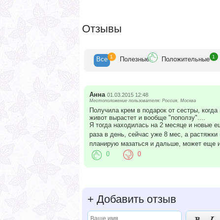
некрасивых полос!
Отзывы
1
1
Все
Полезн
ые
Положит
ельные
Анна
01.03.2015 12:48
Местоположение пользователя: Россия, Москва
Получила крем в подарок от сестры, когда 
живот вырастет и вообще "поползу"....
Я тогда находилась на 2 месяце и новые ещ
раза в день, сейчас уже 8 мес, а растяжки
планирую мазаться и дальше, может еще 
0
0
+
Добавить отзыв

