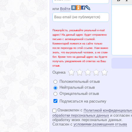
или
Войти
Пожалуйста, указывайте реальный e-mail
адрес! На данный адрес будет отправлено
письмо с активационной ссылкой.
Комментарий появится на сайте только
после перехода по этой ссылке. Нам важно
знать, что вы реальный человек, а не спам-
бот. Кроме того на данный адрес вы будете
получать уведомления об ответах на Ваш
отзыв.
Оценка
Положительный отзыв
Нейтральный отзыв
Отрицательный отзыв
Подписаться на рассылку
Ознакомлен с
Политикой конфиденциальн
и согласен 
обработки персональных данных
обработку моих персональных данных.
Согласен с
условиями размещения отзыва