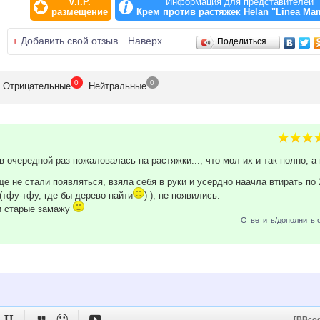
V.I.P.
Информация для представителей
размещение
Крем против растяжек Helan "Linea M
+
Добавить свой отзыв
Наверх
Поделиться…
0
0
Отрицат
ельные
Нейтр
альные
в очередной раз пожаловалась на растяжки..., что мол их и так полно, а
е не стали появляться, взяла себя в руки и усердно наачла втирать по 
 (тфу-тфу, где бы дерево найти
) ), не появились.
и старые замажу
Ответить/дополнить 




[BBco