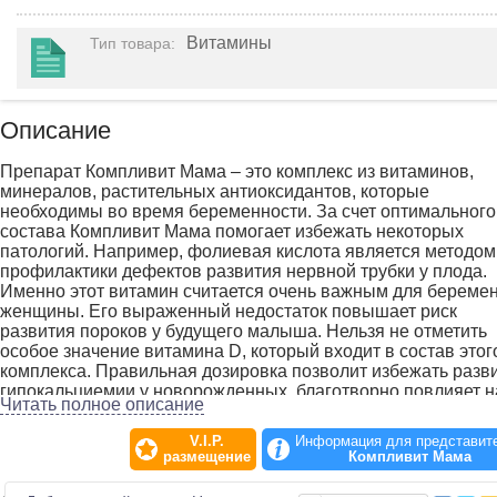
Витамины
Тип товара
:
Описание
Препарат Компливит Мама – это комплекс из витаминов,
минералов, растительных антиоксидантов, которые
необходимы во время беременности. За счет оптимального
состава Компливит Мама помогает избежать некоторых
патологий. Например, фолиевая кислота является методом
профилактики дефектов развития нервной трубки у плода.
Именно этот витамин считается очень важным для береме
женщины. Его выраженный недостаток повышает риск
развития пороков у будущего малыша. Нельзя не отметить
особое значение витамина D, который входит в состав этог
комплекса. Правильная дозировка позволит избежать разв
гипокальциемии у новорожденных, благотворно повлияет н
Читать полное описание
развитие костей и закладку здоровых зубов. Правильный с
Компливит Мама – это залог здоровья беременной женщин
V.I.P.
Информация для представит
её будущего малыша. По рекомендации врача Компливит 
размещение
Компливит Мама
назначается с самого начала беременности, во время
подготовки к беременности или во время грудного