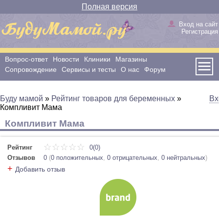
Полная версия
Вход на сайт
Регистрация
Вопрос-ответ
Новости
Клиники
Магазины
Сопровождение
Сервисы и тесты
О нас
Форум
Буду мамой
»
Рейтинг товаров для беременных
»
Вх
Компливит Мама
Компливит Мама
Рейтинг
0(0)
Отзывов
0
(
0 положительных
,
0 отрицательных
,
0 нейтральных
)
+
Добавить отзыв