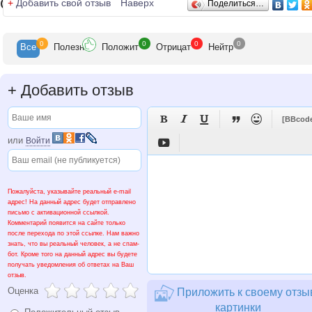
Отзывы
+
Добавить свой отзыв
Наверх
Поделиться…
вскармливания. Показанием является профилактика или
лечение гиповитаминоза. Противопоказания: повышенная
чувствительность к компонентам препарата. Строго соблю
0
0
0
0
инструкцию и рекомендации врача, не превышайте
Все
Полезн
Положит
Отрицат
Нейтр
рекомендованные дозы.
+
Добавить отзыв





[BBcod
или
Войти

Пожалуйста, указывайте реальный e-mail
адрес! На данный адрес будет отправлено
письмо с активационной ссылкой.
Комментарий появится на сайте только
после перехода по этой ссылке. Нам важно
знать, что вы реальный человек, а не спам-
бот. Кроме того на данный адрес вы будете
получать уведомления об ответах на Ваш
отзыв.
Оценка
Приложить к своему отзы
картинки