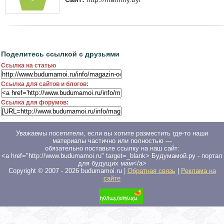
Поделитесь ссылкой с друзьями
Ссылка на статью
Ссылка для сайтов и блогов:
Ссылка для форумов:
Уважаемы посетители, если вы хотите разместить где-то наши
материалы частично или полностью —
обязательно поставьте ссылку на наш сайт:
<a href="http://www.budumamoi.ru" target=_blank> Будумамой.ру - портал
для будущих мам</a>
Copyright © 2007 -
2026
budumamoi.ru |
Обратная связь
|
Реклама на
сайте