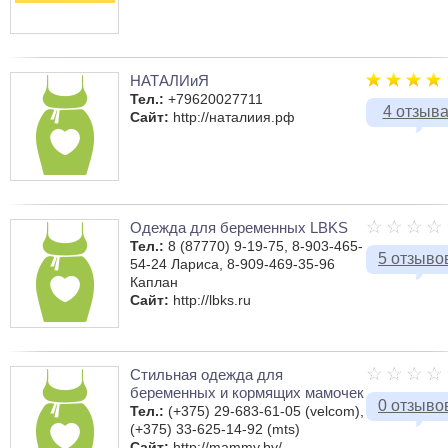
НАТАЛИиЯ
Тел.:
+79620027711
4 отзыв
Сайт:
http://наталиия.рф
Одежда для беременных LBKS
Тел.:
8 (87770) 9-19-75, 8-903-465-
5 отзыво
54-24 Лариса, 8-909-469-35-96
Каплан
Сайт:
http://lbks.ru
Стильная одежда для
беременных и кормящих мамочек
0 отзыво
Тел.:
(+375) 29-683-61-05 (velcom),
(+375) 33-625-14-92 (mts)
Сайт:
http://mammy.by/