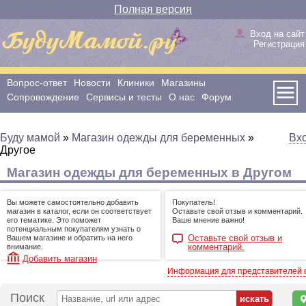
Полная версия
Вход на сайт
Регистрация
Вопрос-ответ
Новости
Клиники
Магазины
Сопровождение
Сервисы и тесты
О нас
Форум
Буду мамой
»
Магазин одежды для беременных
»
Вх
Другое
Магазин одежды для беременных в Другом
Вы можете самостоятельно добавить
Покупатель!
магазин в каталог, если он соответствует
Оставьте свой отзыв и комментарий.
его тематике. Это поможет
Ваше мнение важно!
потенциальным покупателям узнать о
Оставьте свой отзыв и
Вашем магазине и обратить на него
комментарий.
внимание.
Добавить магазин
Информация для представителей
Поиск