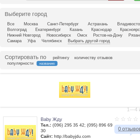
н
ка
Выберите город
Все
Москва
Санкт-Петербург
Астрахань
Владивосто
Волгоград
Екатеринбург
Казань
Краснодар
Красноярс
Нижний Новгород
Новосибирск
Омск
Ростов-на-Дону
Рязан
Самара
Уфа
Челябинск
Выбрать другой город
Сортировать по
рейтингу
количеству отзывов
популярности
названию
1—4 и
Baby Жду
Тел.:
(096) 295 35 42; (095) 896 69
0 отзыво
30
Сайт:
http://babyjdu.com