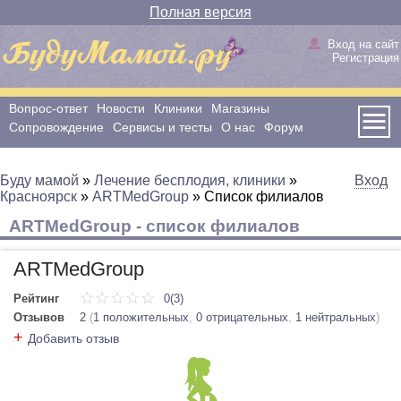
Полная версия
Вход на сайт
Регистрация
Вопрос-ответ
Новости
Клиники
Магазины
Сопровождение
Сервисы и тесты
О нас
Форум
Буду мамой
»
Лечение бесплодия, клиники
»
Вход
Красноярск
»
ARTMedGroup
»
Cписок филиалов
ARTMedGroup - список филиалов
ARTMedGroup
Рейтинг
0(3)
Отзывов
2
(
1 положительных
,
0 отрицательных
,
1 нейтральных
)
+
Добавить отзыв