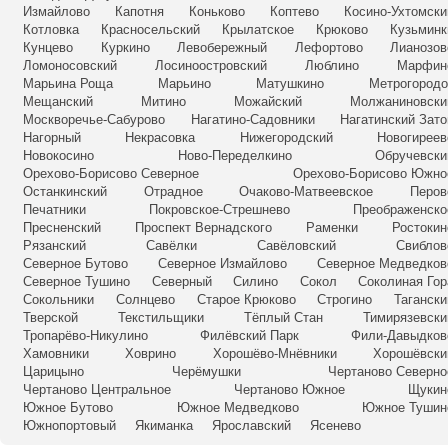
Измайлово
Капотня
Коньково
Коптево
Косино-Ухтомски
Котловка
Красносельский
Крылатское
Крюково
Кузьминк
Кунцево
Куркино
Левобережный
Лефортово
Лианозов
Ломоносовский
Лосиноостровский
Люблино
Марфин
Марьина Роща
Марьино
Матушкино
Метрогородо
Мещанский
Митино
Можайский
Молжаниновски
Москворечье-Сабурово
Нагатино-Садовники
Нагатинский Зато
Нагорный
Некрасовка
Нижегородский
Новогиреев
Новокосино
Ново-Переделкино
Обручевски
Орехово-Борисово Северное
Орехово-Борисово Южно
Останкинский
Отрадное
Очаково-Матвеевское
Перов
Печатники
Покровское-Стрешнево
Преображенско
Пресненский
Проспект Вернадского
Раменки
Ростокин
Рязанский
Савёлки
Савёловский
Свиблов
Северное Бутово
Северное Измайлово
Северное Медведков
Северное Тушино
Северный
Силино
Сокол
Соколиная Гор
Сокольники
Солнцево
Старое Крюково
Строгино
Тагански
Тверской
Текстильщики
Тёплый Стан
Тимирязевски
Тропарёво-Никулино
Филёвский Парк
Фили-Давыдков
Хамовники
Ховрино
Хорошёво-Мнёвники
Хорошёвски
Царицыно
Черёмушки
Чертаново Северно
Чертаново Центральное
Чертаново Южное
Щукин
Южное Бутово
Южное Медведково
Южное Тушин
Южнопортовый
Якиманка
Ярославский
Ясенево