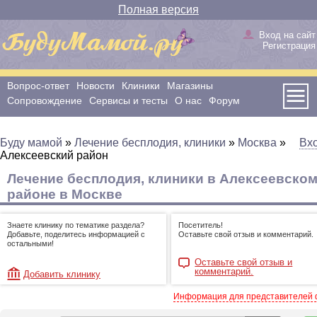
Полная версия
Вход на сайт
Регистрация
Вопрос-ответ
Новости
Клиники
Магазины
Сопровождение
Сервисы и тесты
О нас
Форум
Буду мамой
»
Лечение бесплодия, клиники
»
Москва
»
Вх
Алексеевский район
Лечение бесплодия, клиники в Алексеевско
районе в Москве
Знаете клинику по тематике раздела?
Посетитель!
Добавьте, поделитесь информацией с
Оставьте свой отзыв и комментарий.
остальными!
Оставьте свой отзыв и
комментарий.
Добавить клинику
Информация для представителей