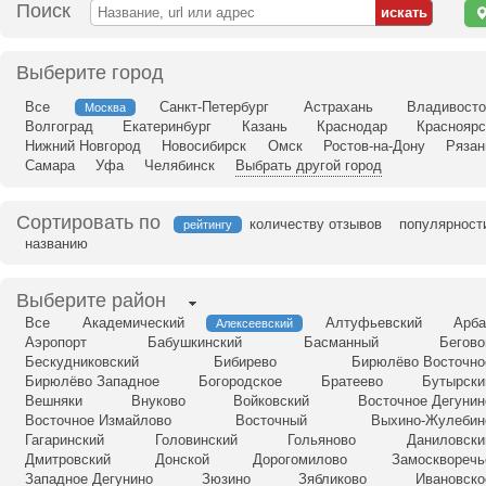
Поиск
н
ка
Выберите город
Все
Санкт-Петербург
Астрахань
Владивосто
Москва
Волгоград
Екатеринбург
Казань
Краснодар
Красноярс
Нижний Новгород
Новосибирск
Омск
Ростов-на-Дону
Рязан
Самара
Уфа
Челябинск
Выбрать другой город
Сортировать по
количеству отзывов
популярност
рейтингу
названию
Выберите район
Все
Академический
Алтуфьевский
Арба
Алексеевский
Аэропорт
Бабушкинский
Басманный
Бегово
Бескудниковский
Бибирево
Бирюлёво Восточно
Бирюлёво Западное
Богородское
Братеево
Бутырски
Вешняки
Внуково
Войковский
Восточное Дегунин
Восточное Измайлово
Восточный
Выхино-Жулебин
Гагаринский
Головинский
Гольяново
Даниловски
Дмитровский
Донской
Дорогомилово
Замоскворечь
Западное Дегунино
Зюзино
Зябликово
Ивановско