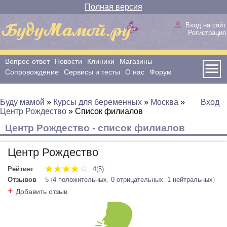
Полная версия
Вход на сайт
Регистрация
Вопрос-ответ
Новости
Клиники
Магазины
Сопровождение
Сервисы и тесты
О нас
Форум
Буду мамой
»
Курсы для беременных
»
Москва
»
Вход
Центр Рождество
»
Cписок филиалов
Центр Рождество - список филиалов
Центр Рождество
Рейтинг
4(5)
Отзывов
5
(
4 положительных
,
0 отрицательных
,
1 нейтральных
)
+
Добавить отзыв