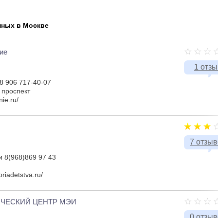
нных в Москве
ие
1 отзы
 8 906 717-40-07
 проспект
ie.ru/
7 отзы
и 8(968)869 97 43
riadetstva.ru/
ЧЕСКИЙ ЦЕНТР МЭИ
0 отзы