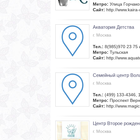
Метро:
Улица Горчако
Сайт:
http://www.kaira
Акватория Детства
г. Москва
Тел.:
8(985)970 23 75 
Метро:
Тульская
Сайт:
http://www.aquato
Семейный центр Вол
г. Москва
Тел.:
(499) 133-4346, 
Метро:
Проспект Верн
Сайт:
http://www.magich
Центр Второе рожден
г. Москва