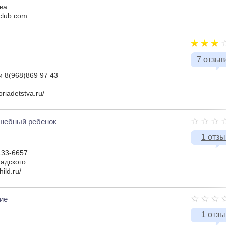
ва
-club.com
7 отзы
и 8(968)869 97 43
riadetstva.ru/
шебный ребенок
1 отзы
133-6657
адского
ild.ru/
ие
1 отзы