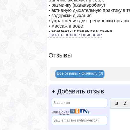
• разминку (аквааэробику)
• активную дыхательную практику в т
• задержки дыхания
• упражнения для тренировки органи
• массаж в воде
• элементы плавания и сауна
Читать полное описание
Беременным мамочкам очень полезно 
Аэробика в воде — это то, что нужно
беременности.
Отзывы
Аквагимнастика охватывает почти вс
Все отзывы к филиалу (0)
+
Добавить отзыв


или
Войти