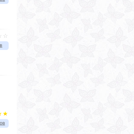
в
вов