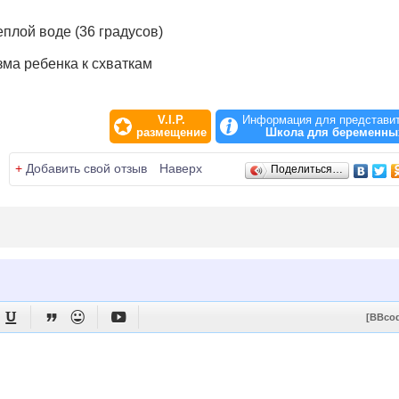
еплой воде (36 градусов)
зма ребенка к схваткам
V.I.P.
Информация для представи
двигаться, но зачастую делать зарядку на суше трудноват
размещение
Школа для беременны
 организму, который несет двойную нагрузку во время
+
Добавить свой отзыв
Наверх
Поделиться…
е группы мышц, а выполнять упражнения легко и приятно.




[BBco