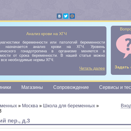
Вопро
Анализ крови на ХГЧ
иагностики беременности или патологий беременности
да назначается анализ крови на ХГЧ. Уровень
нического гонадотропина в организме меняется в
имости от срока беременности. В нашей статье можно
ь все необходимые нормы ХГЧ.
Задать 
Читать далее
иники
Магазины
Сопровождение
Сервисы и те
еменных
»
Москва
»
Школа для беременных
»
Вхо
3
й пер., д.3