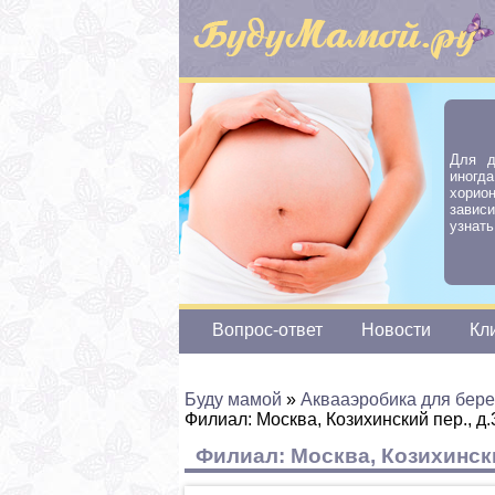
Для д
иног
хорио
завис
узнат
Вопрос-ответ
Новости
Кл
Буду мамой
»
Аквааэробика для бер
Филиал: Москва, Козихинский пер., д.
Филиал: Москва, Козихински