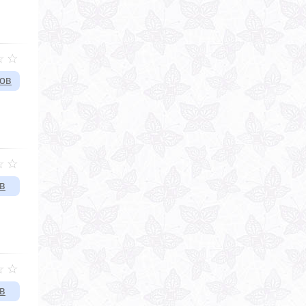
вов
в
в