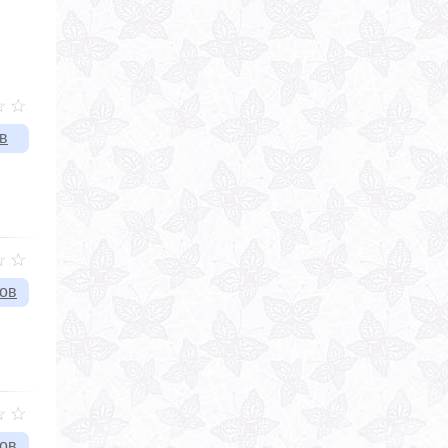
в
вов
вов