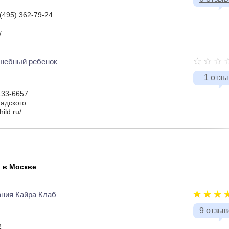
 (495) 362-79-24
/
шебный ребенок
1 отзы
133-6657
адского
ild.ru/
 в Москве
ания Кайра Клаб
9 отзы
2